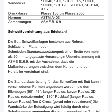
SCH40, STD, SCH80, XS, SCH60,
Wanddicke
SCH80, SCH120, SCH140, SCH160,
XXS
Druckklasse
Klasse 150 bis Klasse 2500
Normen
ASTM A403
Abmessungen
ASME B16.9
Schweißvorrichtung aus Edelstahl
Die Butt-Schweißanlagen bestehen aus Rohren,
Schläuchen, Platten oder
Schmieden.
Standardausrüstung
mit einer Breite von mehr
als 20 mm,
angepasste Anpassung
in Übereinstimmung mit
ASME B16.9, mit der Ausnahme, dass die
Maßanforderungen zwischen dem Kunden und dem
Hersteller vereinbart sind.
Die Standardausrüstung für das Schweißen mit Butt kann in
verschiedenen Formen angeboten werden, die den
Ellenbogen (90°, 45°, langer Radius, kurzer Radius, 3D-
Radius, reduzierender), 180° Rücklauf (langer Radius,
kurzer Radius),Tee & Cross (gerad oder reduzierend)Die
Wandstärke der Befestigung wird häufig durch eine
Schaltnummer angegeben.die eine dimensionlose Zahl ist,