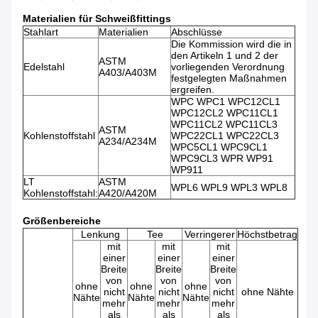
Materialien für Schweißfittings
Stahlart
Materialien
Abschlüsse
Die Kommission wird die in
den Artikeln 1 und 2 der
ASTM
Edelstahl
vorliegenden Verordnung
A403/A403M
festgelegten Maßnahmen
ergreifen.
WPC WPC1 WPC12CL1
WPC12CL2 WPC11CL1
WPC11CL2 WPC11CL3
ASTM
Kohlenstoffstahl
WPC22CL1 WPC22CL3
A234/A234M
WPC5CL1 WPC9CL1
WPC9CL3 WPR WP91
WP911
LT
ASTM
WPL6 WPL9 WPL3 WPL8
Kohlenstoffstahl:
A420/A420M
Größenbereiche
Lenkung
Tee
Verringerer
Höchstbetrag
mit
mit
mit
einer
einer
einer
Breite
Breite
Breite
von
von
von
ohne
ohne
ohne
nicht
nicht
nicht
ohne Nähte
Nähte
Nähte
Nähte
mehr
mehr
mehr
als
als
als