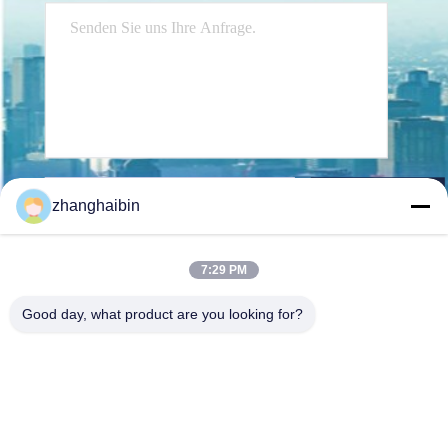
Senden Sie
zhanghaibin
7:29 PM
Good day, what product are you looking for?
Kasugai Shanghai Co., Ltd.
zhangying@kasugai-group.c
o.jp
86-21-6447-1967