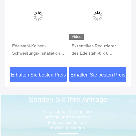
Video
Edelstahl-Kolben-
Exzentriker-Reduzierer
Ed
Schweißungs-Installations-
des Edelstahl-8 x 6,
Sc
Endstöpsel WP316 WP304
Kolben-Schweißungs-
gl
ASTM A403
Fitting WP304 WP316L
A
eis
Erhalten Sie besten Preis
Erhalten Sie besten Preis
Er
Senden Sie Ihre Anfrage
Bitte senden Sie uns Ihre 
Anfrage und wir werden 
Ihnen so schnell wie 
möglich antworten.