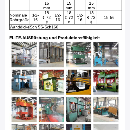
15
15
15
mm
mm
mm
18
18
18
Nominale
1⁄2-
1⁄2-
1⁄2-
¢-72
¢-72
¢-72
18-56
Rohrgröße
16
16
16
¢
¢
¢
Wanddicke
Sch 5S-Sch160
ELITE-AUSRüstung und Produktionsfähigkeit