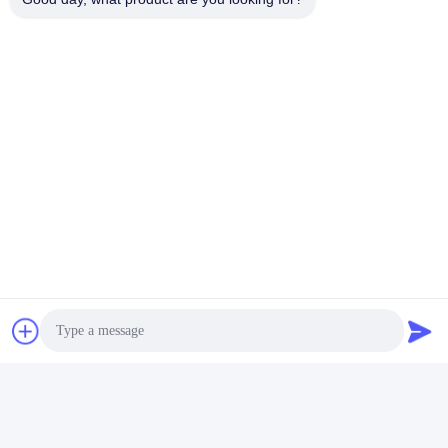
Kasugai Shanghai Co., Ltd.
hechao@kasugai-group.co.j
p
86-21-6447-1967
Rm.8415, Gbd. A8, Nr. 808-
Hongqiao-Straße, Xuhui-Bez
irk, Shanghai 200030, Chia