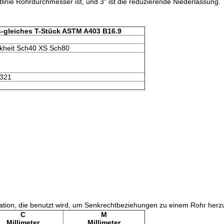
linie Rohrdurchmesser ist, und 3" ist die reduzierende Niederlassung.
-gleiches T-Stück ASTM A403 B16.9
kheit Sch40 XS Sch80
321
ation, die benutzt wird, um Senkrechtbeziehungen zu einem Rohr herzu
C
M
Millimeter
Millimeter