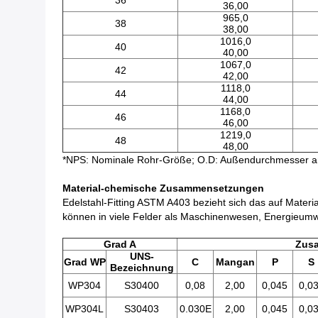
36
36,00
965,0
38
38,00
1016,0
40
40,00
1067,0
42
42,00
1118,0
44
44,00
1168,0
46
46,00
1219,0
48
48,00
*NPS: Nominale Rohr-Größe; O.D: Außendurchmesser an d
Material-chemische Zusammensetzungen
Edelstahl-Fitting ASTM A403 bezieht sich das auf Materia
können in viele Felder als Maschinenwesen, Energieum
Grad A
Zus
UNS-
Grad WP
C
Mangan
P
S
Bezeichnung
WP304
S30400
0,08
2,00
0,045
0,0
WP304L
S30403
0.030E
2,00
0,045
0,0