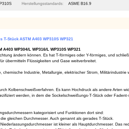
P310S
Herstellungsstandards:
ASME B16.9
hes T-Stück ASTM A403 WP310S WP321
STM A403 WP304/L WP316/L WP310S WP321
Richtung ändern können. Es hat T-förmiges oder Y-förmiges, und schließ
für übermitteln Flüssigkeiten und Gase weitverbreitet.
 chemische Industrie, Metallurgie, elektrischer Strom, Militärindustrie
urch Kolbenschweißverfahren. Es kann Hochdruck als andere Arten wi
ezifiziert werden, in dem die Sockelschweißungs-T-Stück oder Fadent-s
ngsdurchmessern kategorisiert und Funktionen dort sind:
die gleichen Durchmesser. Auch genannt als gerades T-Stück.
r Niederlassungsdurchmesser ist kleiner als Hauptdurchmesser. Das re