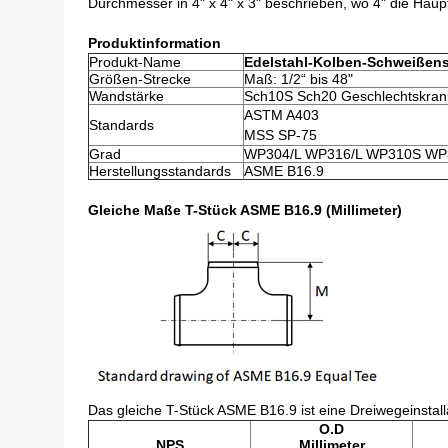
Durchmesser in 4" x 4" x 3" beschrieben, wo 4" die Haupt
Produktinformation
Produkt-Name
Edelstahl-Kolben-Schweißens
Größen-Strecke
Maß: 1/2“ bis 48"
Wandstärke
Sch10S Sch20 Geschlechtskran
ASTM A403
Standards
MSS SP-75
Grad
WP304/L WP316/L WP310S WP
Herstellungsstandards
ASME B16.9
Gleiche Maße T-Stück ASME B16.9 (Millimeter)
Das gleiche T-Stück ASME B16.9 ist eine Dreiwegeinstall
O.D
NPS
Millimeter