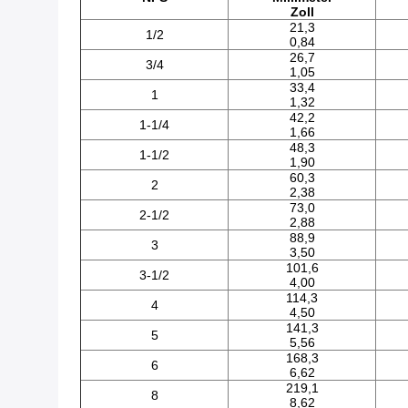
Zoll
21,3
1/2
0,84
26,7
3/4
1,05
33,4
1
1,32
42,2
1-1/4
1,66
48,3
1-1/2
1,90
60,3
2
2,38
73,0
2-1/2
2,88
88,9
3
3,50
101,6
3-1/2
4,00
114,3
4
4,50
141,3
5
5,56
168,3
6
6,62
219,1
8
8,62