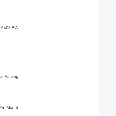
M A403 BW
es Packng
Pro Monat