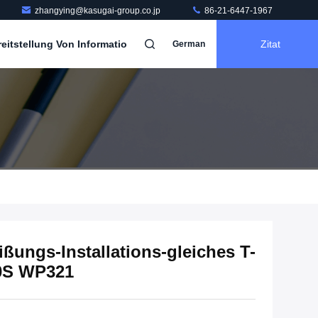
zhangying@kasugai-group.co.jp
86-21-6447-1967
itstellung Von Informatio
Zitat
German
ßungs-Installations-gleiches T-
0S WP321