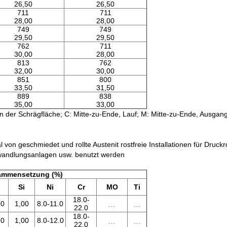
26,50
26,50
711
711
28,00
28,00
749
749
29,50
29,50
762
711
30,00
28,00
813
762
32,00
30,00
851
800
33,50
31,50
889
838
35,00
33,00
er Schrägfläche; C: Mitte-zu-Ende, Lauf; M: Mitte-zu-Ende, Ausgang
l von geschmiedet und rollte Austenit rostfreie Installationen für Dru
wandlungsanlagen usw. benutzt werden
ammensetzung (%)
Si
Ni
Cr
MO
Ti
18.0-
﹍
﹍
30
1,00
8.0-11.0
22.0
18.0-
﹍
﹍
30
1,00
8.0-12.0
22.0