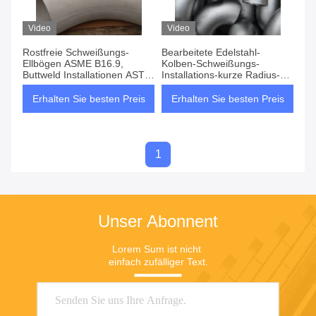
Video
Video
Rostfreie Schweißungs-
Bearbeitete Edelstahl-
Ellbögen ASME B16.9,
Kolben-Schweißungs-
Buttweld Installationen ASTM
Installations-kurze Radius-
A403 BW SS
Ellbögen und Rückkehr
Erhalten Sie besten Preis
Erhalten Sie besten Preis
1
Unser Abonnent
Lorem Sum ist nicht 
einfach zufälliger Text.