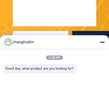
Senden Sie
zhanghaibin
6:28 PM
Good day, what product are you looking for?
Kasugai Shanghai Co., Ltd.
hechao@kasugai-group.co.j
p
86-21-6447-1967
Rm.8415, Gbd. A8, Nr. 808-