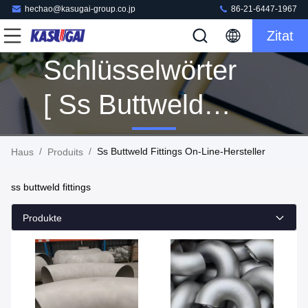
hechao@kasugai-group.co.jp
86-21-6447-1967
Zitat
Schlüsselwörter
[ Ss Buttweld
Fittings ]
/
/
Ss Buttweld Fittings On-Line-Hersteller
Haus
Produits
Übereinstimmung
ss buttweld fittings
2 Produits
Produkte