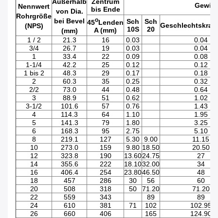
Außerhalb
Zentrum
Gewich
Nennwert
bis Ende
von Dia.
Rohrgröße
o
bei Bevel
Sch
Sch
45
Lenden
Geschlechtskran
(NPS)
10S
20
A (mm)
(mm)
1 / 2
21.3
16
0.03
0.04
3/4
26.7
19
0.03
0.04
1
33.4
22
0.09
0.08
1-1/4
42.2
25
0.12
0.12
1 bis 2
48.3
29
0.17
0.18
2
60.3
35
0.25
0.32
2/2
73.0
44
0.48
0.64
3
88.9
51
0.62
1.02
3-1/2
101.6
57
0.76
1.43
4
114.3
64
1.10
1.95
5
141.3
79
1.80
3.25
6
168.3
95
2.75
5.10
8
219.1
127
5.30
9.00
11.15
10
273.0
159
9.80
18.50
20.50
12
323.8
190
13.60
24.75
27
14
355.6
222
18.10
32.00
34
16
406.4
254
23.80
46.50
48
18
457
286
30
56
60
20
508
318
50
71.20
71.20
22
559
343
89
89
24
610
381
71
102
102.95
26
660
406
165
124.90