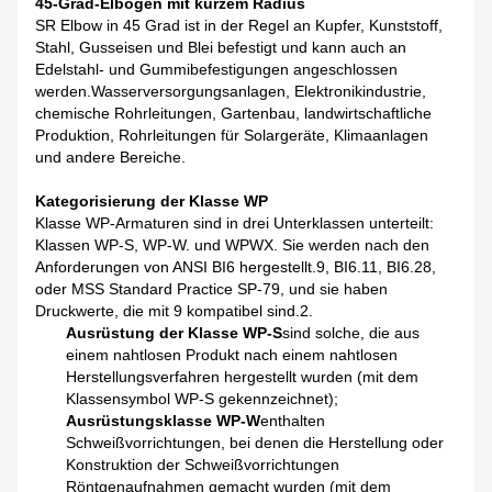
45-Grad-Elbogen mit kurzem Radius
SR Elbow in 45 Grad ist in der Regel an Kupfer, Kunststoff,
Stahl, Gusseisen und Blei befestigt und kann auch an
Edelstahl- und Gummibefestigungen angeschlossen
werden.Wasserversorgungsanlagen, Elektronikindustrie,
chemische Rohrleitungen, Gartenbau, landwirtschaftliche
Produktion, Rohrleitungen für Solargeräte, Klimaanlagen
und andere Bereiche.
Kategorisierung der Klasse WP
Klasse WP-Armaturen sind in drei Unterklassen unterteilt:
Klassen WP-S, WP-W. und WPWX. Sie werden nach den
Anforderungen von ANSI BI6 hergestellt.9, BI6.11, BI6.28,
oder MSS Standard Practice SP-79, und sie haben
Druckwerte, die mit 9 kompatibel sind.2.
Ausrüstung der Klasse WP-S
sind solche, die aus
einem nahtlosen Produkt nach einem nahtlosen
Herstellungsverfahren hergestellt wurden (mit dem
Klassensymbol WP-S gekennzeichnet);
Ausrüstungsklasse WP-W
enthalten
Schweißvorrichtungen, bei denen die Herstellung oder
Konstruktion der Schweißvorrichtungen
Röntgenaufnahmen gemacht wurden (mit dem