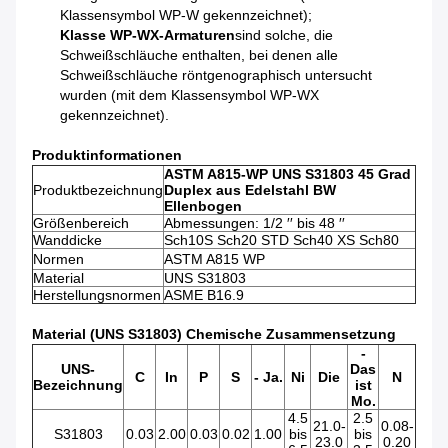
Klassensymbol WP-W gekennzeichnet);
Klasse WP-WX-Armaturen
sind solche, die
Schweißschläuche enthalten, bei denen alle
Schweißschläuche röntgenographisch untersucht
wurden (mit dem Klassensymbol WP-WX
gekennzeichnet).
Produktinformationen
ASTM A815-WP UNS S31803 45 Grad
Produktbezeichnung
Duplex aus Edelstahl BW
Ellenbogen
Größenbereich
Abmessungen: 1/2 ′′ bis 48 ′′
Wanddicke
Sch10S Sch20 STD Sch40 XS Sch80
Normen
ASTM A815 WP
Material
UNS S31803
Herstellungsnormen
ASME B16.9
Material (UNS S31803) Chemische Zusammensetzung
-
UNS-
Das
C
In
P
S
- Ja.
Ni
Die
N
Bezeichnung
ist
Mo.
4.5
2.5
21.0-
0.08-
S31803
0.03
2.00
0.03
0.02
1.00
bis
bis
23.0
0.20