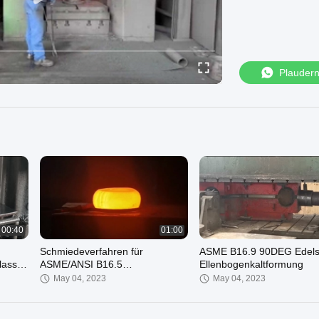
Plauder
00:40
01:00
Schmiedeverfahren für
ASME B16.9 90DEG Edels
Klasse
ASME/ANSI B16.5
Ellenbogenkaltformung
NSI
geschmiedete Flansche
May 04, 2023
May 04, 2023