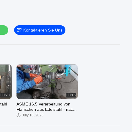
n
Kontaktieren Sie Uns
00:23
00:16
tahl
ASME 16.5 Verarbeitung von
Flanschen aus Edelstahl - nach
dem Schmieden, Bearbeiten und
July 18, 2023
Bohren, nun nach dem
Schrägen