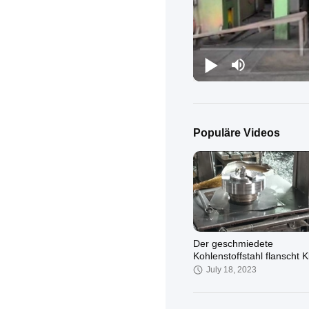
Populäre Videos
Der geschmiedete
Kohlenstoffstahl flanscht 
1500 ASTM A105 ASME/A
July 18, 2023
B16.5