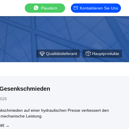
Plaudern
Kontaktieren Sie Uns
Qualitätslieferant
Hauptprodukte
-Gesenkschmieden
2026
schmieden auf einer hydraulischen Presse verbessert den
e mechanische Leistung.
HR →