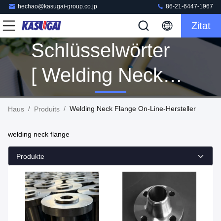
hechao@kasugai-group.co.jp
86-21-6447-1967
Zitat
Schlüsselwörter
[ Welding Neck
Flange ]
/
/
Welding Neck Flange On-Line-Hersteller
Haus
Produits
Übereinstimmung
welding neck flange
73 Produits
Produkte