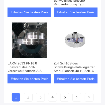
Schweißhalsflansche
Ringverbindung Typ
900#,NACE MR0175
Erhalten Sie besten Preis
Erhalten Sie besten Preis
LÄRM 2633 PN16 8
Zoll Sch10S des
Edelstahl des Zoll-
Schweißungs-Hals-legierter
Vorschweißflansch-AISI
Stahl-Flansch-48 zu Sch160
304/L
ASTM A350 JIS B2220
Erhalten Sie besten Preis
Erhalten Sie besten Preis
1
2
3
4
5