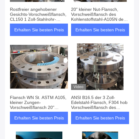
Rostfreier angehobener
20" kleiner Nut-Flansch,
Gesichts-Vorschweißflansch,
Vorschweißflansch des
CL150 1 Zoll-Stahlrohr-
Kohlenstoffstahl-A105N der
Flansch
Klassen-300
Erhalten Sie besten Preis
Erhalten Sie besten Preis
Video
Flansch WN St. ASTM A105,
ANSI B16.5 der 3 Zoll-
kleiner Zungen-
Edelstahl-Flansch, F304 hob
Vorschweißflansch 20"
Vorschweißflansch des
CL300 SCH40
Gesichts-SS an
Erhalten Sie besten Preis
Erhalten Sie besten Preis