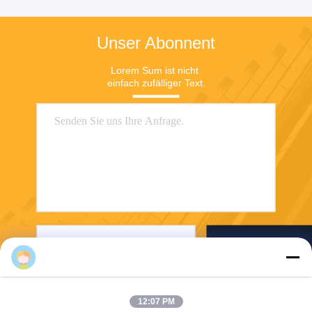
Unser Abonnent
Lorem Sum ist nicht 
einfach zufälliger Text.
Senden Sie
12:07 PM