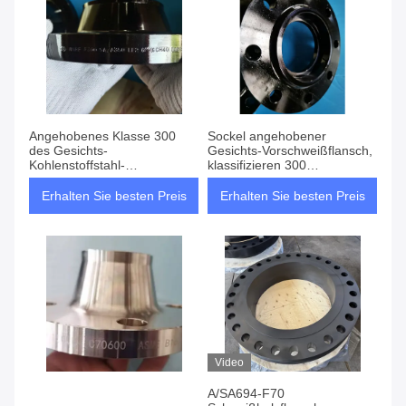
Angehobenes Klasse 300
Sockel angehobener
des Gesichts-
Gesichts-Vorschweißflansch,
Kohlenstoffstahl-
klassifizieren 300
Vorschweißflansch-LF2 ANSI
Kohlenstoffstahl Schalter-Rf-
B16.5
Flansch
Erhalten Sie besten Preis
Erhalten Sie besten Preis
Video
A/SA694-F70