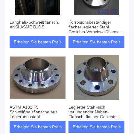
Langhals-Schweißflansch,
Korrosionsbeständiger
ANSI ASME B16.5
flacher legierter Stahl
Gesichts-Vorschweißflansch
ANSI B16.5/B16.47
Erhalten Sie besten Preis
Erhalten Sie besten Preis
ASTM A182 F5
Legierter Stahl-sich
Schweißhalsflansche aus
verjüngender Naben-
Legierungsstahl
Flansch, flacher Gesichts-
Vorschweißflansch F11 F12
F22 WN
Erhalten Sie besten Preis
Erhalten Sie besten Preis