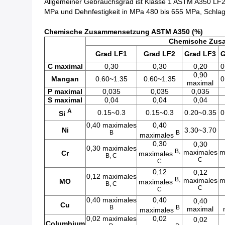
Allgemeiner Gebrauchsgrad ist Klasse 1 ASTM A350 LF2
MPa und Dehnfestigkeit in MPa 480 bis 655 MPa, Schla
Chemische Zusammensetzung ASTM A350 (%)
Chemische Zus
Grad LF1
Grad LF2
Grad LF3
G
C maximal
0,30
0,30
0,20
0
0,90
Mangan
0.60~1.35
0.60~1.35
0
maximal
P maximal
0,035
0,035
0,035
S maximal
0,04
0,04
0,04
A
0.15~0.3
0.15~0.3
0.20~0.35
0
Si
0,40 maximales
0,40
Ni
3.30~3.70
B
B
maximales
0,30
0,30
0,30 maximales
B,
maximales
m
Cr
maximales
B, C
C
C
0,12
0,12
0,12 maximales
B,
maximales
m
MO
maximales
B, C
C
C
0,40 maximales
0,40
0,40
Cu
B
B
maximal
maximales
0,02 maximales
0,02
0,02
Columbium