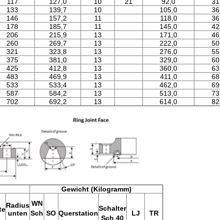
117
127,0
10
21
92,0
31
133
139,7
10
105,0
36
146
157,2
11
118,0
36
178
185,7
11
145,0
42
206
215,9
13
171,0
46
260
269,7
13
222,0
50
321
323,8
13
276,0
55
375
381,0
13
329,0
60
425
412,8
13
360,0
63
483
469,9
13
411,0
68
533
533,4
13
462,0
69
587
584,2
13
513,0
73
702
692,2
13
614,0
82
Gewicht (Kilogramm)
WN
Radius
Schalter
te
unten
Sch
SO
Querstation
LJ
TR
Sch 40