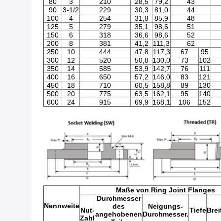
80
3
210
28,5
79,2
43
90
3-1/2
229
30,3
81,0
44
100
4
254
31,8
85,9
48
125
5
279
35,1
98,6
51
150
6
318
36,6
98,6
52
200
8
381
41,2
111,3
62
250
10
444
47,8
117,3
67
95
300
12
520
50,8
130,0
73
102
350
14
585
53,9
142,7
76
111
400
16
650
57,2
146,0
83
121
450
18
710
60,5
158,8
89
130
500
20
775
63,5
162,1
95
140
600
24
915
69,9
168,1
106
152
Maße von Ring Joint Flanges
Durchmesser
Nennweite
des
Neigungs-
Nut-
Tiefe
Brei
angehobenen
Durchmesser.
Zahl