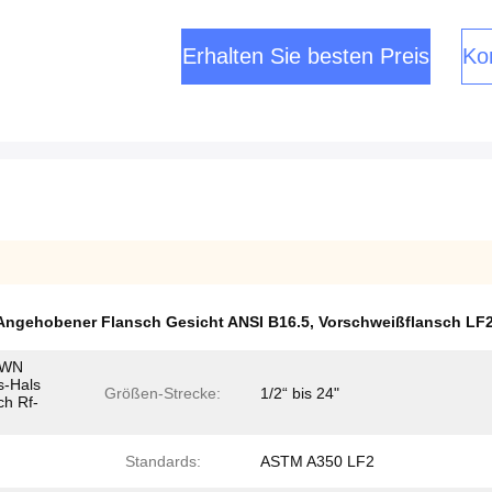
Erhalten Sie besten Preis
Kon
Angehobener Flansch Gesicht ANSI B16.5
,
Vorschweißflansch LF
 WN
s-Hals
Größen-Strecke:
1/2“ bis 24"
ch Rf-
Standards:
ASTM A350 LF2