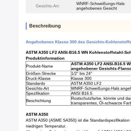
WNRF-Schweißungs-Hals
Gesichts-Art:
angehobenes Gesicht
Beschreibung
Angehobenes Klasse 300 des Gesichts-Kohlenstoffs
ASTM A350 LF2 ANSI-B16.5 WN Kohlenstoffstahl-Sc
Produktinformation
ASTM A350 LF2 ANSI-B16.5 W
Produkt-Name
angehobener Gesichts-Flansc
Größen-Strecke
1/2“ bis 24"
Druck-Klasse
Klasse 300
Standards
ASTM A350 LF2
Gesichts-Art
WNRF-Schweißungs-Hals angeh
Spezifikation
ANSI B16.5
Rostschutzfarbe, könnte und das
Beschichtung
transparentes, Öl-schwarze Far
ASTM A350
ASTM A350 (ASME SA350) ist die Standardspezifikation fü
niedrigen Temperatur.