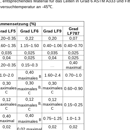
, entsprechendes Material für das Leiten in Grad 6 ASTM A333 und F
gversuchtemperatur an -45℃.
ammensetzung (%)
Grad
rad LF5
Grad LF6
Grad LF9
LF787
.20~0.35
0,22
0,20
0,07
.60~1.35
1.15~1.50
0.40~1.06
0.40~0.70
0,035
0,025
0,035
0,025
0,04
0,025
0,04
0,025
0,40
﹍
.20~0.35
0.15~0.3
maximal
0,40
1.0~2.0
1.60~2.4
0.70~1.0
B
maximales
0,30
0,30
0,30
B,
aximales
maximales
0.60~0.90
maximales
C
C
C
0,12
0,12
0,12
B,
aximales
maximales
0.15~0.25
maximales
C
C
C
0,40
0,40
0.75~1.25
1.0~1.3
B
maximal
maximales
0,02
0,02
0,02
0,02 maximal