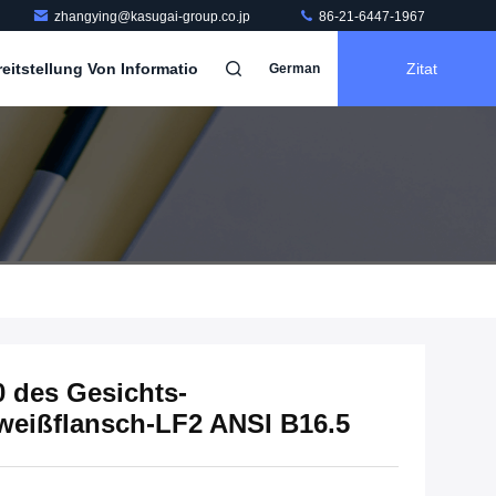
zhangying@kasugai-group.co.jp
86-21-6447-1967
itstellung Von Informatio
Zitat
German
 des Gesichts-
weißflansch-LF2 ANSI B16.5