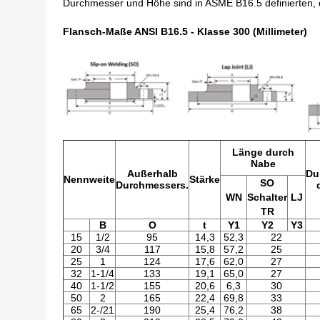
Durchmesser und Höhe sind in ASME B16.5 definierten,
Flansch-Maße ANSI B16.5 - Klasse 300 (Millimeter)
Länge durch
Nabe
Außerhalb
Du
Nennweite
Stärke
SO
Durchmessers.
WN
Schalter
LJ
TR
B
O
t
Y1
Y2
Y3
15
1/2
95
14,3
52,3
22
20
3/4
117
15,8
57,2
25
25
1
124
17,6
62,0
27
32
1-1/4
133
19,1
65,0
27
40
1-1/2
155
20,6
6,3
30
50
2
165
22,4
69,8
33
65
2-/21
190
25,4
76,2
38