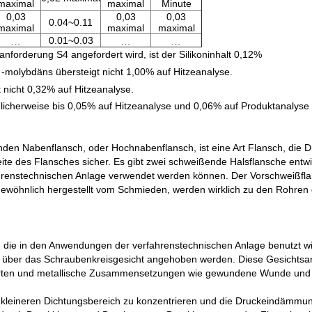
maximal
maximal
Minute
0,03
0,03
0,03
0.04~0.11
maximal
maximal
maximal
﹍
﹍
﹍
0.01~0.03
forderung S4 angefordert wird, ist der Silikoninhalt 0,12%
olybdäns übersteigt nicht 1,00% auf Hitzeanalyse.
icht 0,32% auf Hitzeanalyse.
glicherweise bis 0,05% auf Hitzeanalyse und 0,06% auf Produktanalyse
den Nabenflansch, oder Hochnabenflansch, ist eine Art Flansch, die D
 des Flansches sicher. Es gibt zwei schweißende Halsflansche entwirf
fahrenstechnischen Anlage verwendet werden können. Der Vorschweißflans
gewöhnlich hergestellt vom Schmieden, werden wirklich zu den Rohren
 die in den Anwendungen der verfahrenstechnischen Anlage benutzt wird 
n über das Schraubenkreisgesicht angehoben werden. Diese Gesichtsar
ttarten und metallische Zusammensetzungen wie gewundene Wunde und 
n kleineren Dichtungsbereich zu konzentrieren und die Druckeindämmu