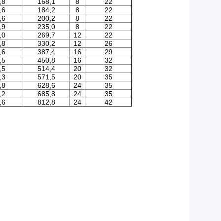
,8
168,1
8
22
,6
184,2
8
22
,6
200,2
8
22
,9
235,0
8
22
,0
269,7
12
22
,8
330,2
12
26
,6
387,4
16
29
,5
450,8
16
32
,5
514,4
20
32
,3
571,5
20
35
,8
628,6
24
35
,2
685,8
24
35
,6
812,8
24
42