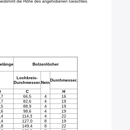
 bestimmt die Höhe des angehobenen Gesichtes.
elänge
Bolzenlöcher
Lochkreis-
Durchmesser.
Durchmesser.
Nein
Q
C
H
,7
66,5
4
16
,7
82,6
4
19
,5
88,9
4
19
,6
98,6
4
19
,4
114,3
4
22
,4
127,0
8
19
,8
149,4
8
22