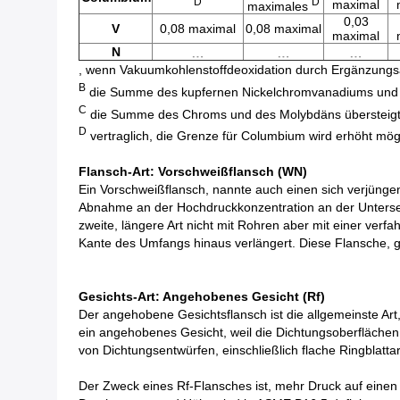
D
D
maximal
maximales
0,03
V
0,08 maximal
0,08 maximal
maximal
﹍
﹍
﹍
N
, wenn Vakuumkohlenstoffdeoxidation durch Ergänzungsan
B
die Summe des kupfernen Nickelchromvanadiums und -m
C
die Summe des Chroms und des Molybdäns übersteigt n
D
vertraglich, die Grenze für Columbium wird erhöht mö
Flansch-Art: Vorschweißflansch (WN)
Ein Vorschweißflansch, nannte auch einen sich verjüngen
Abnahme an der Hochdruckkonzentration an der Unterseite
zweite, längere Art nicht mit Rohren aber mit einer ver
Kante des Umfangs hinaus verlängert. Diese Flansche, 
Gesichts-Art: Angehobenes Gesicht (Rf)
Der angehobene Gesichtsflansch ist die allgemeinste Art,
ein angehobenes Gesicht, weil die Dichtungsoberfläche
von Dichtungsentwürfen, einschließlich flache Ringbla
Der Zweck eines Rf-Flansches ist, mehr Druck auf eine