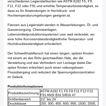
verschiedenen Legierstahlsorten wie ASTM A182 F5, F9,
F11, F22 oder F91.und erhöhte Temperaturbeständigkeit, so
dass es für Anwendungen in Hochdruck- und
Hochtemperaturumgebungen geeignet ist.
Flanzen aus Legierstahl werden in Wasserleitungen, Öl- und
Gasversorgung, Chemieanlagen,
Lebensmittelproduktionssystemen usw. weit verbreitet, wo
eine hohe Korrosionsbeständigkeithohe Temperatur- und
Hochdruckbeständigkeit erforderlich.
Der Schweißhalsflansch hat einen langen, spitzen Knoten
mit einem an das Rohr geschweißten Hals, der die
Verstärkung und das Verhindern von Leckage bietet.Der
spitze Knoten erleichtert auch einen reibungslosen
Flussübergang und reduziert die Spannungskonzentration
im Gelenk.
Produktinformationen
ASTM A182 F1 F5 F9 F11 F12 F22
Produktbezeichnung
F91 ANSI B16.5/B16.47
Größenbereich
1/2 ̊ bis 24 ̊
Druckklasse
150, 300, 400, 600, 900, 1500, 2500,