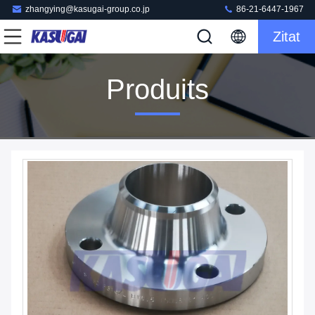
zhangying@kasugai-group.co.jp
86-21-6447-1967
Zitat
Produits