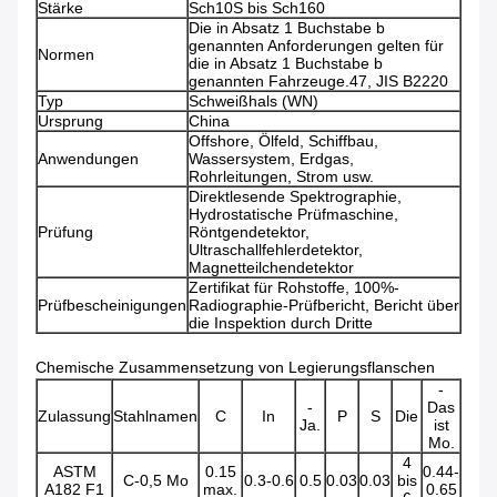
Stärke
Sch10S bis Sch160
Die in Absatz 1 Buchstabe b
genannten Anforderungen gelten für
Normen
die in Absatz 1 Buchstabe b
genannten Fahrzeuge.47, JIS B2220
Typ
Schweißhals (WN)
Ursprung
China
Offshore, Ölfeld, Schiffbau,
Anwendungen
Wassersystem, Erdgas,
Rohrleitungen, Strom usw.
Direktlesende Spektrographie,
Hydrostatische Prüfmaschine,
Prüfung
Röntgendetektor,
Ultraschallfehlerdetektor,
Magnetteilchendetektor
Zertifikat für Rohstoffe, 100%-
Prüfbescheinigungen
Radiographie-Prüfbericht, Bericht über
die Inspektion durch Dritte
Chemische Zusammensetzung von Legierungsflanschen
-
-
Das
Zulassung
Stahlnamen
C
In
P
S
Die
Ja.
ist
Mo.
4
ASTM
0.15
0.44-
C-0,5 Mo
0.3-0.6
0.5
0.03
0.03
bis
A182 F1
max.
0.65