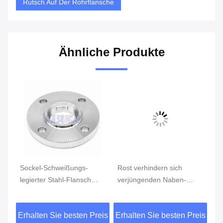
Rutsch Auf Der Rohrflansche
Ähnliche Produkte
Sockel-Schweißungs-
Rost verhindern sich
Le
legierter Stahl-Flansch
verjüngenden Naben-
Be
s-
Schalter haltbares F1 F5
Flansch, legierter Stahl F5
ho
F9 F11 F12
ANSI-Beleg auf Flansch 36
eis
Erhalten Sie besten Preis
Erhalten Sie besten Preis
Er
Zoll