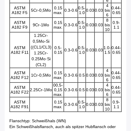
6
4
ASTM
0.15
0.5-
0.44-
5Cr-0,5Mo
0.3-0.6
0.03
0.03
bis
A182 F5
max.
1.0
0.65
6
8
ASTM
0.15
0.5-
0.9-
9Cr-1Mo
0.3-0.6
0.03
0.03
bis
A182 F9
max.
1.0
1.1
10
1.25Cr-
0,5Mo-Si
((CL1/CL3)
ASTM
0.5-
0.5-
1.0-
0.44-
0.3-0.6
0.03
0.03
A182 F11
0.15
1.0
1.5
0.65
1.25Cr-
0.25Mo·Si
(CL2)
4
ASTM
0.15
0.44-
1Cr-0,5Mo
0.3-0.6
0.5
0.03
0.03
bis
A182 F12
max.
0.65
6
00,5-
4
ASTM
0.44-
2.25Cr-1Mo
0,15
0.3-0.6
0.5
0.03
0.03
bis
A182 F22
0.65
max.
6
8
ASTM
0.15
0.5-
0.9-
0.3-0.6
0.03
0.03
bis
A182 F91
max.
1.0
1.1
10
Flanschtyp: Schweißhals (WN)
Ein Schweißhalsflansch, auch als spitzer Hubflansch oder