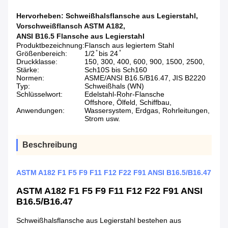
Hervorheben:
Schweißhalsflansche aus Legierstahl
,
Vorschweißflansch ASTM A182
,
ANSI B16.5 Flansche aus Legierstahl
Produktbezeichnung:
Flansch aus legiertem Stahl
Größenbereich:
1/2 ̊ bis 24 ̊
Druckklasse:
150, 300, 400, 600, 900, 1500, 2500,
Stärke:
Sch10S bis Sch160
Normen:
ASME/ANSI B16.5/B16.47, JIS B2220
Typ:
Schweißhals (WN)
Schlüsselwort:
Edelstahl-Rohr-Flansche
Offshore, Ölfeld, Schiffbau,
Anwendungen:
Wassersystem, Erdgas, Rohrleitungen,
Strom usw.
Beschreibung
ASTM A182 F1 F5 F9 F11 F12 F22 F91 ANSI B16.5/B16.47
ASTM A182 F1 F5 F9 F11 F12 F22 F91 ANSI
B16.5/B16.47
Schweißhalsflansche aus Legierstahl bestehen aus