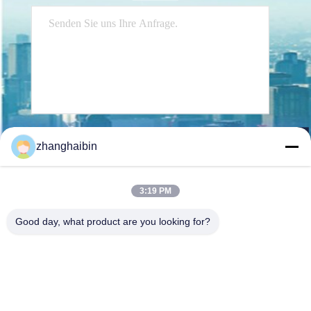
Senden Sie
zhanghaibin
3:19 PM
Good day, what product are you looking for?
Kasugai Shanghai Co., Ltd.
hechao@kasugai-group.co.j
p