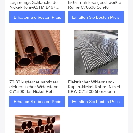
Legierungs-Schläuche der
B466, nahtlose geschweißte
Nickel-Rohr-ASTM B467
Rohre C70600 Sch40
C70600 elektrischen des
Widerstand-6m
Erhalten Sie besten Preis
Erhalten Sie besten Preis
70/30 kupferner nahtloser
Elektrischer Widerstand-
elektronischer Widerstand
Kupfer-Nickel-Rohre, Nickel
C71500 der Nickel-Rohr-
ERW C71500 überzogen
ASTM B466
kupfernes Rohr
Erhalten Sie besten Preis
Erhalten Sie besten Preis