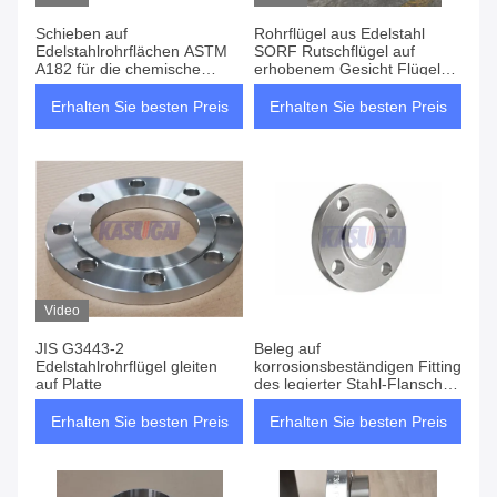
Schieben auf
Rohrflügel aus Edelstahl
Edelstahlrohrflächen ASTM
SORF Rutschflügel auf
A182 für die chemische
erhobenem Gesicht Flügel
Produktion
ASTM A182 Flügel
Erhalten Sie besten Preis
Erhalten Sie besten Preis
Video
JIS G3443-2
Beleg auf
Edelstahlrohrflügel gleiten
korrosionsbeständigen Fitting
auf Platte
des legierter Stahl-Flansch-
ASTM A182
Erhalten Sie besten Preis
Erhalten Sie besten Preis