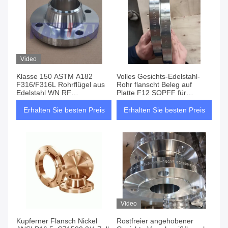
Video
Klasse 150 ASTM A182
Volles Gesichts-Edelstahl-
F316/F316L Rohrflügel aus
Rohr flanscht Beleg auf
Edelstahl WN RF
Platte F12 SOPFF für
Schweißhals Erhöhte Fläche
Wasser-Service
Erhalten Sie besten Preis
Erhalten Sie besten Preis
Video
Kupferner Flansch Nickel
Rostfreier angehobener