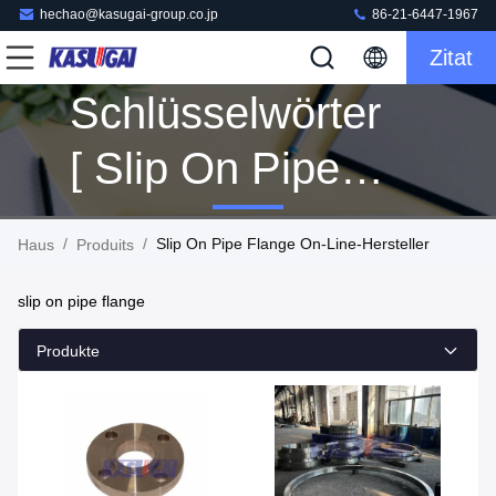
hechao@kasugai-group.co.jp
86-21-6447-1967
Zitat
Schlüsselwörter
[ Slip On Pipe
Flange ]
/
/
Slip On Pipe Flange On-Line-Hersteller
Haus
Produits
Übereinstimmung
slip on pipe flange
53 Produits
Produkte