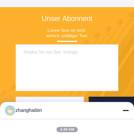
Unser Abonnent
Lorem Sum ist nicht 
einfach zufälliger Text.
Senden Sie
zhanghaibin
2:49 AM