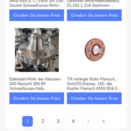
ANSI B16.5, C71500 3/4 Zoll-
Gesichts-Vorschweißflansch,
Sockel-Schweißungs-Rohr-
CL150 1 Zoll-Stahlrohr-
Flansche
Flansch
Erhalten Sie besten Preis
Erhalten Sie besten Preis
Edelstahl-Rohr der Klassen-
TR verlegte Rohr-Flansch,
300 flanscht WN Rf-
Sch10S-Klasse, 150, die
Schweißungs-Hals
Kupfer Flansch ANSI B16.5
angehobenes Gesicht
vernickelt
Erhalten Sie besten Preis
Erhalten Sie besten Preis
1
2
3
4