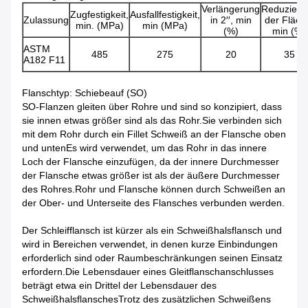
Verlängerung
Reduzieru
Zugfestigkeit,
Ausfallfestigkeit,
Zulassung
in 2′′, min
der Fläch
min. (MPa)
min (MPa)
(%)
min (%)
ASTM
485
275
20
35
A182 F11
Flanschtyp: Schiebeauf (SO)
SO-Flanzen gleiten über Rohre und sind so konzipiert, dass
sie innen etwas größer sind als das Rohr.Sie verbinden sich
mit dem Rohr durch ein Fillet Schweiß an der Flansche oben
und untenEs wird verwendet, um das Rohr in das innere
Loch der Flansche einzufügen, da der innere Durchmesser
der Flansche etwas größer ist als der äußere Durchmesser
des Rohres.Rohr und Flansche können durch Schweißen an
der Ober- und Unterseite des Flansches verbunden werden.
Der Schleifflansch ist kürzer als ein Schweißhalsflansch und
wird in Bereichen verwendet, in denen kurze Einbindungen
erforderlich sind oder Raumbeschränkungen seinen Einsatz
erfordern.Die Lebensdauer eines Gleitflanschanschlusses
beträgt etwa ein Drittel der Lebensdauer des
SchweißhalsflanschesTrotz des zusätzlichen Schweißens