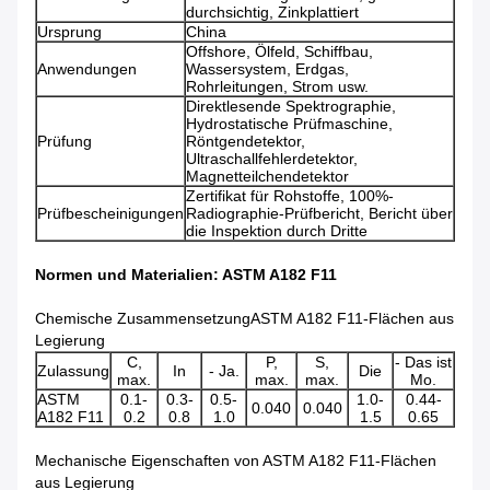
durchsichtig, Zinkplattiert
Ursprung
China
Offshore, Ölfeld, Schiffbau,
Anwendungen
Wassersystem, Erdgas,
Rohrleitungen, Strom usw.
Direktlesende Spektrographie,
Hydrostatische Prüfmaschine,
Prüfung
Röntgendetektor,
Ultraschallfehlerdetektor,
Magnetteilchendetektor
Zertifikat für Rohstoffe, 100%-
Prüfbescheinigungen
Radiographie-Prüfbericht, Bericht über
die Inspektion durch Dritte
Normen und Materialien: ASTM A182 F11
Chemische Zusammensetzung
ASTM A182 F11-Flächen aus
Legierung
C,
P,
S,
- Das ist
Zulassung
In
- Ja.
Die
max.
max.
max.
Mo.
ASTM
0.1-
0.3-
0.5-
1.0-
0.44-
0.040
0.040
A182 F11
0.2
0.8
1.0
1.5
0.65
Mechanische Eigenschaften von ASTM A182 F11-Flächen
aus Legierung