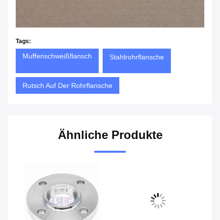
Tags:
Muffenschweißflansch
Stahlrohrflansche
Rutsch Auf Der Rohrflansche
Ähnliche Produkte