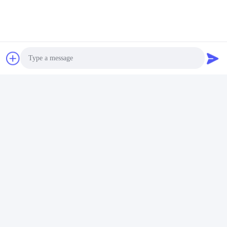
Senden Sie
Photo
Kasugai Shanghai Co., Ltd.
Video Call
zhangying@kasugai-group.c
Audio Call
o.jp
86-21-6447-1967
Rm.8415, Gbd. A8, Nr. 808-
Hongqiao-Straße, Xuhui-Bez
irk, Shanghai 200030, Chia