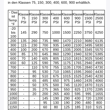
in den Klassen 75, 150, 300, 400, 600, 900 erhältlich.
- Das
Klasse
Klasse
Klasse
Klasse
Klasse
Klasse
Klasse
Klasse
ist
75
150
300
400
600
900
1500
2500
Temp.
PSI
PSI
PSI
PSI
PSI
PSI
PSI
PSI
°F
-20
bis
145
290
750
1000
1500
2250
3750
6250
100
200
135
260
735
980
1470
2210
3680
6135
300
115
230
700
935
1400
2100
3495
5830
400
100
200
670
890
1335
2005
3345
5570
500
85
170
645
860
1290
1940
3230
5385
600
70
140
605
805
1210
1815
3025
5040
650
60
125
590
785
1175
1765
2940
4905
700
-
110
570
755
1135
1705
2840
4730
750
-
95
530
710
1065
1595
2660
4430
800
-
80
510
675
1015
1525
2540
4230
850
-
65
485
650
975
1460
2435
4060
900
-
50
375
500
745
1120
1870
3115
950
-
35
275
365
550
825
1370
2285
1000
-
20
200
265
400
595
995
1655
1050
-
-
145
190
290
430
720
1200
1100
-
-
95
130
190
290
480
800
1150
-
-
60
80
125
185
310
515