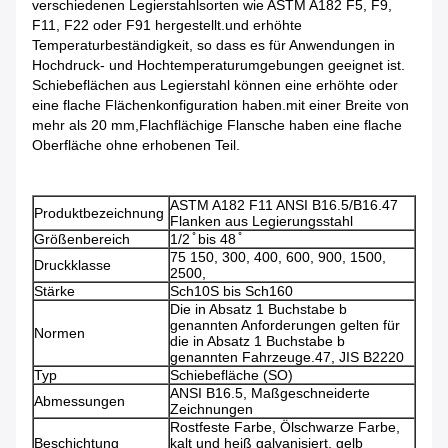
verschiedenen Legierstahlsorten wie ASTM A182 F5, F9,
F11, F22 oder F91 hergestellt.und erhöhte
Temperaturbeständigkeit, so dass es für Anwendungen in
Hochdruck- und Hochtemperaturumgebungen geeignet ist.
Schiebeflächen aus Legierstahl können eine erhöhte oder
eine flache Flächenkonfiguration haben.mit einer Breite von
mehr als 20 mm,Flachflächige Flansche haben eine flache
Oberfläche ohne erhobenen Teil.
ASTM A182 F11 ANSI B16.5/B16.47
Produktbezeichnung
Flanken aus Legierungsstahl
Größenbereich
1/2 ̊ bis 48 ̊
75 150, 300, 400, 600, 900, 1500,
Druckklasse
2500,
Stärke
Sch10S bis Sch160
Die in Absatz 1 Buchstabe b
genannten Anforderungen gelten für
Normen
die in Absatz 1 Buchstabe b
genannten Fahrzeuge.47, JIS B2220
Typ
Schiebefläche (SO)
ANSI B16.5, Maßgeschneiderte
Abmessungen
Zeichnungen
Rostfeste Farbe, Ölschwarze Farbe,
Beschichtung
kalt und heiß galvanisiert, gelb