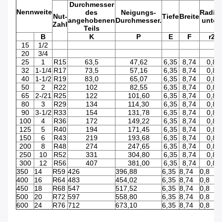
Durchmesser
Nennweite
des
Neigungs-
Radiu
Nut-
Tiefe
Breite
angehobenen
Durchmesser.
unten
Zahl
Teils
B
K
P
E
F
r2
15
1/2
20
3/4
25
1
R15
63,5
47,62
6,35
8,74
0,8
32
1-1/4
R17
73,5
57,16
6,35
8,74
0,8
40
1-1/2
R19
83,0
65,07
6,35
8,74
0,8
50
2
R22
102
82,55
6,35
8,74
0,8
65
2-/21
R25
122
101,60
6,35
8,74
0,8
80
3
R29
134
114,30
6,35
8,74
0,8
90
3-1/2
R33
154
131,78
6,35
8,74
0,8
100
4
R36
172
149,22
6,35
8,74
0,8
125
5
R40
194
171,45
6,35
8,74
0,8
150
6
R43
219
193,68
6,35
8,74
0,8
200
8
R48
274
247,65
6,35
8,74
0,8
250
10
R52
331
304,80
6,35
8,74
0,8
300
12
R56
407
381,00
6,35
8,74
0,8
350
14
R59
426
396,88
6,35
8,74
0,8
400
16
R64
483
454,02
6,35
8,74
0,8
450
18
R68
547
517,52
6,35
8,74
0,8
500
20
R72
597
558,80
6,35
8,74
0,8
600
24
R76
712
673,10
6,35
8,74
0,8