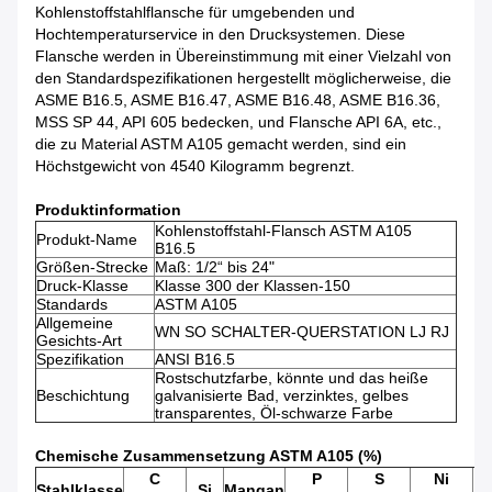
Kohlenstoffstahlflansche für umgebenden und
Hochtemperaturservice in den Drucksystemen. Diese
Flansche werden in Übereinstimmung mit einer Vielzahl von
den Standardspezifikationen hergestellt möglicherweise, die
ASME B16.5, ASME B16.47, ASME B16.48, ASME B16.36,
MSS SP 44, API 605 bedecken, und Flansche API 6A, etc.,
die zu Material ASTM A105 gemacht werden, sind ein
Höchstgewicht von 4540 Kilogramm begrenzt.
Produktinformation
Kohlenstoffstahl-Flansch ASTM A105
Produkt-Name
B16.5
Größen-Strecke
Maß: 1/2“ bis 24"
Druck-Klasse
Klasse 300 der Klassen-150
Standards
ASTM A105
Allgemeine
WN SO SCHALTER-QUERSTATION LJ RJ
Gesichts-Art
Spezifikation
ANSI B16.5
Rostschutzfarbe, könnte und das heiße
Beschichtung
galvanisierte Bad, verzinktes, gelbes
transparentes, Öl-schwarze Farbe
Chemische Zusammensetzung ASTM A105 (%)
C
P
S
Ni
Stahlklasse
Si
Mangan