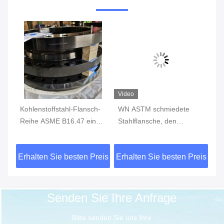
Video
Kohlenstoffstahl-Flansch-
WN ASTM schmiedete
Be
Reihe ASME B16.47 eine
Stahlflansche, den
St
26 Zoll-schweißende Hals-
geschmiedeten
Ko
Vorhang-Klasse 150
Kohlenstoffstahl flanscht
PN
eis
Erhalten Sie besten Preis
Erhalten Sie besten Preis
Er
24 Zoll-Klasse 1500
Senden Sie Ihre Anfrage
Bitte senden Sie uns Ihre 