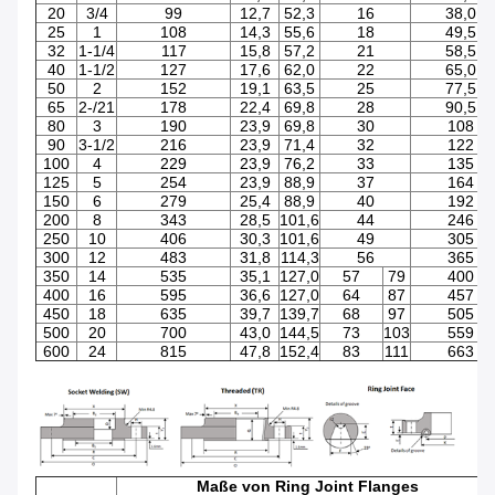
20
3/4
99
12,7
52,3
16
38,0
25
1
108
14,3
55,6
18
49,5
32
1-1/4
117
15,8
57,2
21
58,5
40
1-1/2
127
17,6
62,0
22
65,0
50
2
152
19,1
63,5
25
77,5
65
2-/21
178
22,4
69,8
28
90,5
80
3
190
23,9
69,8
30
108
90
3-1/2
216
23,9
71,4
32
122
100
4
229
23,9
76,2
33
135
125
5
254
23,9
88,9
37
164
150
6
279
25,4
88,9
40
192
200
8
343
28,5
101,6
44
246
250
10
406
30,3
101,6
49
305
300
12
483
31,8
114,3
56
365
350
14
535
35,1
127,0
57
79
400
400
16
595
36,6
127,0
64
87
457
450
18
635
39,7
139,7
68
97
505
500
20
700
43,0
144,5
73
103
559
600
24
815
47,8
152,4
83
111
663
Maße von Ring Joint Flanges