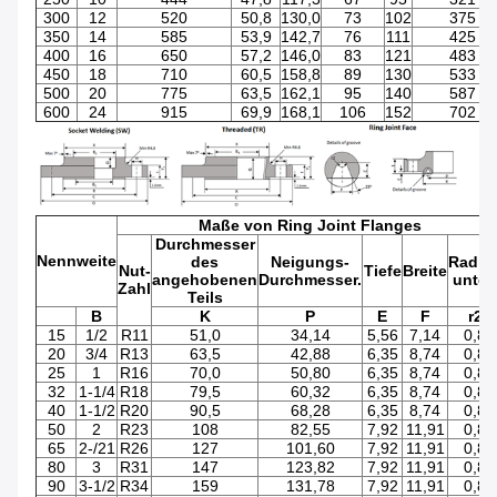
300
12
520
50,8
130,0
73
102
375
350
14
585
53,9
142,7
76
111
425
400
16
650
57,2
146,0
83
121
483
450
18
710
60,5
158,8
89
130
533
500
20
775
63,5
162,1
95
140
587
600
24
915
69,9
168,1
106
152
702
Maße von Ring Joint Flanges
Durchmesser
Nennweite
des
Neigungs-
Radiu
Nut-
Tiefe
Breite
angehobenen
Durchmesser.
unten
Zahl
Teils
B
K
P
E
F
r2
15
1/2
R11
51,0
34,14
5,56
7,14
0,8
20
3/4
R13
63,5
42,88
6,35
8,74
0,8
25
1
R16
70,0
50,80
6,35
8,74
0,8
32
1-1/4
R18
79,5
60,32
6,35
8,74
0,8
40
1-1/2
R20
90,5
68,28
6,35
8,74
0,8
50
2
R23
108
82,55
7,92
11,91
0,8
65
2-/21
R26
127
101,60
7,92
11,91
0,8
80
3
R31
147
123,82
7,92
11,91
0,8
90
3-1/2
R34
159
131,78
7,92
11,91
0,8