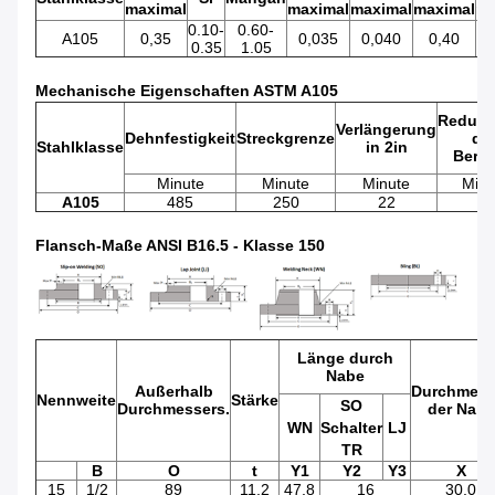
maximal
maximal
maximal
maximal
ma
0.10-
0.60-
A105
0,35
0,035
0,040
0,40
0.35
1.05
Mechanische Eigenschaften ASTM A105
Reduzi
Verlängerung
Dehnfestigkeit
Streckgrenze
de
Stahlklasse
in 2in
Berei
Minute
Minute
Minute
Minu
A105
485
250
22
30
Flansch-Maße ANSI B16.5 - Klasse 150
Länge durch
Nabe
Außerhalb
Durchmess
Nennweite
Stärke
SO
Durchmessers.
der Nabe
WN
Schalter
LJ
TR
B
O
t
Y1
Y2
Y3
X
15
1/2
89
11,2
47,8
16
30,0