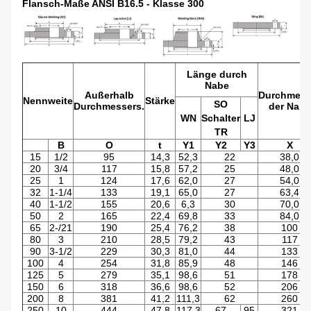
Flansch-Maße ANSI B16.5 - Klasse 300
Länge durch
Nabe
Außerhalb
Durchmess
Nennweite
Stärke
SO
Durchmessers.
der Nabe
WN
Schalter
LJ
TR
B
O
t
Y1
Y2
Y3
X
15
1/2
95
14,3
52,3
22
38,0
20
3/4
117
15,8
57,2
25
48,0
25
1
124
17,6
62,0
27
54,0
32
1-1/4
133
19,1
65,0
27
63,4
40
1-1/2
155
20,6
6,3
30
70,0
50
2
165
22,4
69,8
33
84,0
65
2-/21
190
25,4
76,2
38
100
80
3
210
28,5
79,2
43
117
90
3-1/2
229
30,3
81,0
44
133
100
4
254
31,8
85,9
48
146
125
5
279
35,1
98,6
51
178
150
6
318
36,6
98,6
52
206
200
8
381
41,2
111,3
62
260
250
10
444
47,8
117,3
67
95
321