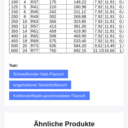
100
4
R37
175
149,22
7,92
11,91
0,8
125
5
R41
210
180,98
7,92
11,91
0,8
150
6
R45
242
211,12
7,92
11,91
0,8
200
8
R49
302
269,88
7,92
11,91
0,8
250
10
R53
356
323,85
7,92
11,91
0,8
300
12
R57
413
381,00
7,92
11,91
0,8
350
14
R61
458
419,90
7,92
11,91
0,8
400
16
R65
508
469,90
7,92
11,91
0,8
450
18
R69
575
533,40
7,92
11,91
0,8
500
20
R73
635
584,20
9,52
13,49
1,5
600
24
R77
750
692,15
11,13
16,66
1,5
Tags:
Schweißender Hals-Flansch
angehobener Gesichtsflansch
Kohlenstoffstahl-geschmiedeter Flansch
Ähnliche Produkte