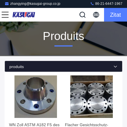
zhangying@kasugai-group.co.jp
86-21-6447-1967
Zitat
Produits
produits
WN Zoll ASTM A182 F5 des
Flacher Gesichtsschutz-