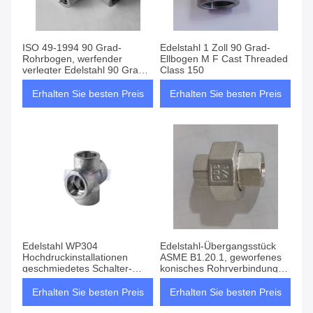
ISO 49-1994 90 Grad-
Edelstahl 1 Zoll 90 Grad-
Rohrbogen, werfender
Ellbogen M F Cast Threaded
verlegter Edelstahl 90 Grad-
Class 150
Ellbogen
Erhalten Sie besten Preis
Erhalten Sie besten Preis
Edelstahl WP304
Edelstahl-Übergangsstück
Hochdruckinstallationen
ASME B1.20.1, geworfenes
geschmiedetes Schalter-
konisches Rohrverbindungs-
Sockel-Schweißungs-Kreuz
Gelenk F/F
Erhalten Sie besten Preis
Erhalten Sie besten Preis