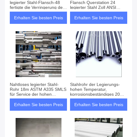
legierter Stahl-Flansch-48
Flansch Querstation 24
fertigte die Verringerung des
legierter Stahl Zoll ANSI
Schweißungs-Halses
B16.5/B16.47 haltbar
besonders an
Erhalten Sie besten Preis
Erhalten Sie besten Preis
Nahtloses legierter Stahl-
Stahlrohr der Legierungs-
Rohr 18m ASTM A335 SMLS
hohen Temperatur,
für Service der hohen
korrosionsbeständiges 20mm
Temperatur
Stahlrohr
Erhalten Sie besten Preis
Erhalten Sie besten Preis