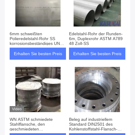
6mm schweißten
Edelstahl-Rohr der Runden-
Polieredelstahl-Rohr SS
6m, Duplexrohr ASTM A789
korrosionsbeständiges UNS
48 Zoll-SS
31803
Erhalten Sie besten Preis
Erhalten Sie besten Preis
Video
WN ASTM schmiedete
Beleg auf industriellem
Stahlflansche, den
Standard DIN2501 des
geschmiedeten
Kohlenstoffstahl-Flansch-
Kohlenstoffstahl flanscht 24
PN25 28 Zoll-Klasse 150