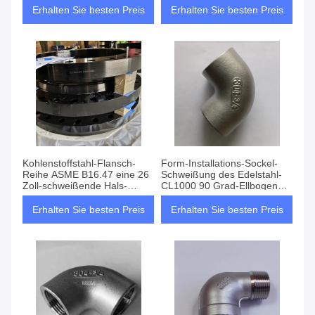
Zoll-Klasse 1500
Erhalten Sie besten Preis
Erhalten Sie besten Preis
Kohlenstoffstahl-Flansch-
Form-Installations-Sockel-
Reihe ASME B16.47 eine 26
Schweißung des Edelstahl-
Zoll-schweißende Hals-
CL1000 90 Grad-Ellbogen
Vorhang-Klasse 150
MSS SP-114
Erhalten Sie besten Preis
Erhalten Sie besten Preis