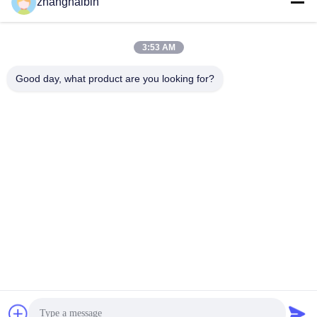
Senden Sie
zhanghaibin
3:53 AM
Good day, what product are you looking for?
Kasugai Shanghai Co., Ltd.
hechao@kasugai-group.co.j
p
86-21-6447-1967
Rm.8415, Gbd. A8, Nr. 808-
Hongqiao-Straße, Xuhui-Bez
irk, Shanghai 200030, Chia
Gute Qualität Chinas Edelstahl-Rohr-Flansche Lieferant. Copyright-© 2026
Kasugai Shanghai Co., Ltd. . Alle Rechte vorbehalten.