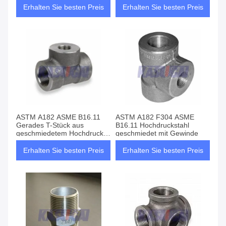
Erhalten Sie besten Preis
Erhalten Sie besten Preis
ASTM A182 ASME B16.11
ASTM A182 F304 ASME
Gerades T-Stück aus
B16.11 Hochdruckstahl
geschmiedetem Hochdruck-
geschmiedet mit Gewinde
Edelstahl mit
Muffenschweißung (SW).
Erhalten Sie besten Preis
Erhalten Sie besten Preis