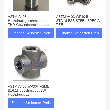
ASTM A403
ASTM A403 WP304L
Hochdruckgeschmiedene
STAINLESS STEEL SPECIAL
THD-Gewindeanbindung aus
TEE
Edelstahl
Erhalten Sie besten Preis
Erhalten Sie besten Preis
ASTM A403 WP304 ASME
B16.11 geschmiedet SW
Hochdruck-
Steckschweißkreuz aus
Edelstahl
Erhalten Sie besten Preis