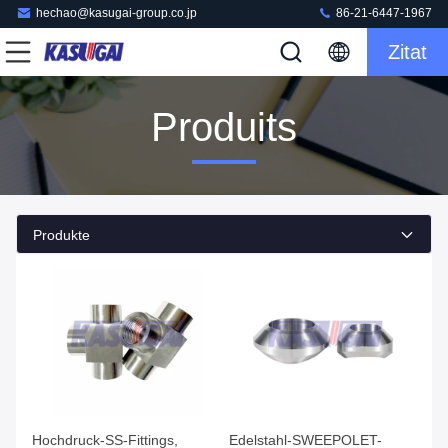
hechao@kasugai-group.co.jp
86-21-6447-1967
Zitat
Produits
Produkte
Hochdruck-SS-Fittings,
Edelstahl-SWEEPOLET-