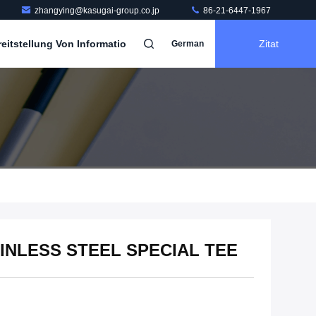
zhangying@kasugai-group.co.jp
86-21-6447-1967
itstellung Von Informatio
Zitat
German
INLESS STEEL SPECIAL TEE