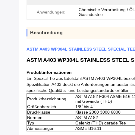
Chemische Verarbeitung / Öl
Anwendungen:
Gasindustrie
Beschreibung
ASTM A403 WP304L STAINLESS STEEL SPECIAL TE
ASTM A403 WP304L STAINLESS STEEL SPE
Produktinformationen
Ein Spezial-Tie aus Edelstahl ASTM A403 WP304L bezieht
Spezifikation A403 deckt die Anforderungen an austeniti
spezifische Qualitäts- und Leistungsstandards erfüllen.
ASTM A182 F304 ASME B16.11
Produktbezeichnung
mit Gewinde (THD)
Größenbereich
1/8 ̊ bis 4 ̊
Druckklasse
Klasse 2000 3000 6000
Normen
ASTM A182
Typ
Gelenkt (THD) gerade Tee
Abmessungen
ASME B16.11