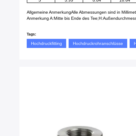
3 "
5.99
8.84
16.64
Allgemeine Anmerkung
Alle Abmessungen sind in Millime
Anmerkung A:
Mitte bis Ende des Tee;
H:
Außendurchmess
Tags:
Hochdruckfitting
Hochdruckrohranschlüsse
H