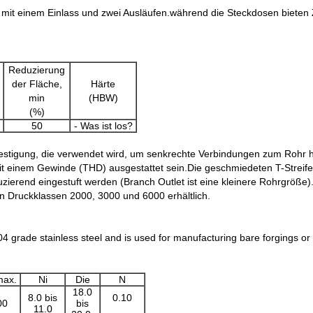
n mit einem Einlass und zwei Ausläufen.während die Steckdosen bieten 
Reduzierung
der Fläche,
Härte
min
(HBW)
(%)
50
- Was ist los?
estigung, die verwendet wird, um senkrechte Verbindungen zum Rohr h
einem Gewinde (THD) ausgestattet sein.Die geschmiedeten T-Streifen k
duzierend eingestuft werden (Branch Outlet ist eine kleinere Rohrgröß
n Druckklassen 2000, 3000 und 6000 erhältlich.
04 grade stainless steel and is used for manufacturing bare forgings o
max.
Ni
Die
N
18.0
8.0 bis
0.10
00
bis
11.0