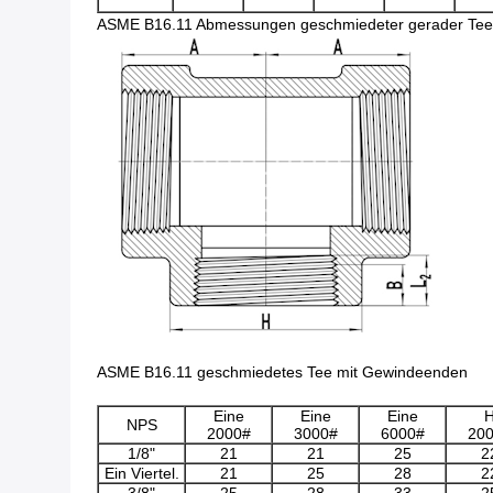
ASME B16.11 Abmessungen geschmiedeter gerader Tee
ASME B16.11 geschmiedetes Tee mit Gewindeenden
Eine
Eine
Eine
NPS
2000#
3000#
6000#
20
1/8"
21
21
25
2
Ein Viertel.
21
25
28
2