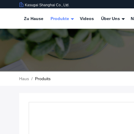
Kasugai Shanghai Co., Ltd.
Zu Hause
Produkte
Videos
Über Uns
N
Haus
/
Produits