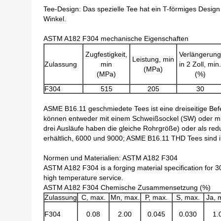
Tee-Design: Das spezielle Tee hat ein T-förmiges Desig
Winkel.
ASTM A182 F304 mechanische Eigenschaften
Zugfestigkeit,
Verlängerung
Leistung, min
Zulassung
min
in 2 Zoll, min.
(MPa)
(MPa)
(%)
F304
515
205
30
ASME B16.11 geschmiedete Tees ist eine dreiseitige Bef
können entweder mit einem Schweißsockel (SW) oder mit 
drei Ausläufe haben die gleiche Rohrgröße) oder als re
erhältlich, 6000 und 9000; ASME B16.11 THD Tees sind i
Normen und Materialien: ASTM A182 F304
ASTM A182 F304 is a forging material specification for 3
high temperature service.
ASTM A182 F304 Chemische Zusammensetzung (%)
Zulassung
C, max.
Mn, max.
P, max.
S, max.
Ja, 
F304
0.08
2.00
0.045
0.030
1.