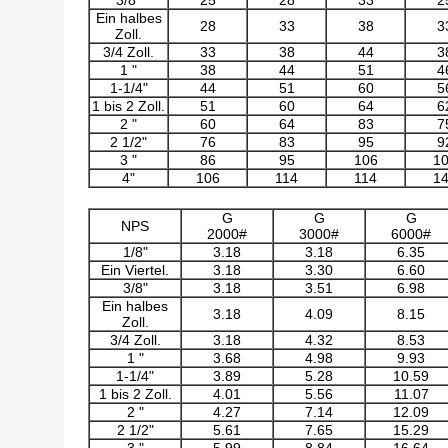
3/8"
25
28
33
2
Ein halbes
28
33
38
3
Zoll.
3/4 Zoll.
33
38
44
3
1 "
38
44
51
4
1-1/4"
44
51
60
5
1 bis 2 Zoll.
51
60
64
6
2 "
60
64
83
7
2 1/2"
76
83
95
9
3 "
86
95
106
1
4"
106
114
114
1
G
G
G
NPS
2000#
3000#
6000#
1/8"
3.18
3.18
6.35
Ein Viertel.
3.18
3.30
6.60
3/8"
3.18
3.51
6.98
Ein halbes
3.18
4.09
8.15
Zoll.
3/4 Zoll.
3.18
4.32
8.53
1 "
3.68
4.98
9.93
1-1/4"
3.89
5.28
10.59
1 bis 2 Zoll.
4.01
5.56
11.07
2 "
4.27
7.14
12.09
2 1/2"
5.61
7.65
15.29