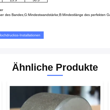
25.9
30.5
ter
er des Bandes;
G:
Mindestwandstärke;
B:
Mindestlänge des perfekten G
ochdruckss-Installationen
Ähnliche Produkte