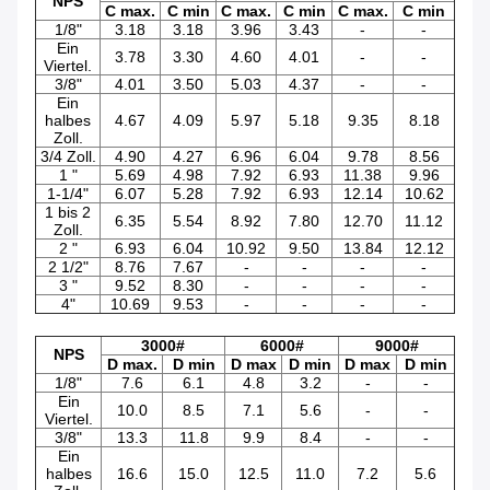
NPS
C max.
C min
C max.
C min
C max.
C min
1/8"
3.18
3.18
3.96
3.43
-
-
Ein
3.78
3.30
4.60
4.01
-
-
Viertel.
3/8"
4.01
3.50
5.03
4.37
-
-
Ein
halbes
4.67
4.09
5.97
5.18
9.35
8.18
Zoll.
3/4 Zoll.
4.90
4.27
6.96
6.04
9.78
8.56
1 "
5.69
4.98
7.92
6.93
11.38
9.96
1-1/4"
6.07
5.28
7.92
6.93
12.14
10.62
1 bis 2
6.35
5.54
8.92
7.80
12.70
11.12
Zoll.
2 "
6.93
6.04
10.92
9.50
13.84
12.12
2 1/2"
8.76
7.67
-
-
-
-
3 "
9.52
8.30
-
-
-
-
4"
10.69
9.53
-
-
-
-
3000#
6000#
9000#
NPS
D max.
D min
D max
D min
D max
D min
1/8"
7.6
6.1
4.8
3.2
-
-
Ein
10.0
8.5
7.1
5.6
-
-
Viertel.
3/8"
13.3
11.8
9.9
8.4
-
-
Ein
halbes
16.6
15.0
12.5
11.0
7.2
5.6