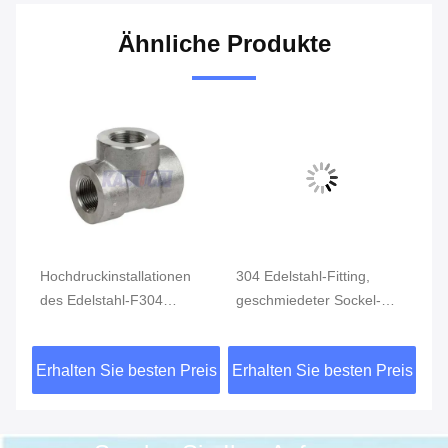
Ähnliche Produkte
Hochdruckinstallationen
304 Edelstahl-Fitting,
Ed
des Edelstahl-F304
geschmiedeter Sockel-
Ho
schmiedeten verlegtes
Schweißung Schalter-
qu
gerades T-Stück THD
Hochdruckendstöpsel
Ha
eis
Erhalten Sie besten Preis
Erhalten Sie besten Preis
Er
B1