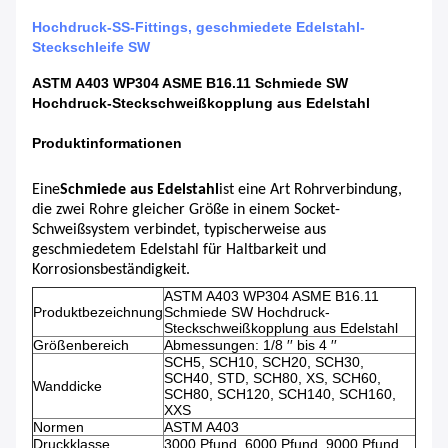
Hochdruck-SS-Fittings, geschmiedete Edelstahl-
Steckschleife SW
ASTM A403 WP304 ASME B16.11 Schmiede SW
Hochdruck-Steckschweißkopplung aus Edelstahl
Produktinformationen
Eine
Schmiede aus Edelstahl
ist eine Art Rohrverbindung,
die zwei Rohre gleicher Größe in einem Socket-
Schweißsystem verbindet, typischerweise aus
geschmiedetem Edelstahl für Haltbarkeit und
Korrosionsbeständigkeit.
ASTM A403 WP304 ASME B16.11
Produktbezeichnung
Schmiede SW Hochdruck-
Steckschweißkopplung aus Edelstahl
Größenbereich
Abmessungen: 1/8 ′′ bis 4 ′′
SCH5, SCH10, SCH20, SCH30,
SCH40, STD, SCH80, XS, SCH60,
Wanddicke
SCH80, SCH120, SCH140, SCH160,
XXS
Normen
ASTM A403
Druckklasse
3000 Pfund, 6000 Pfund, 9000 Pfund