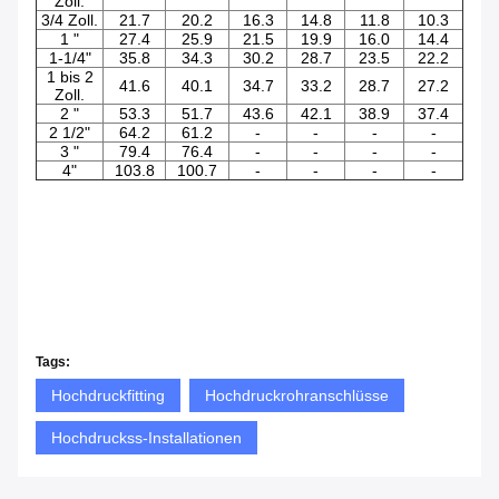
Zoll.
3/4 Zoll.
21.7
20.2
16.3
14.8
11.8
10.3
1 "
27.4
25.9
21.5
19.9
16.0
14.4
1-1/4"
35.8
34.3
30.2
28.7
23.5
22.2
1 bis 2
41.6
40.1
34.7
33.2
28.7
27.2
Zoll.
2 "
53.3
51.7
43.6
42.1
38.9
37.4
2 1/2"
64.2
61.2
-
-
-
-
3 "
79.4
76.4
-
-
-
-
4"
103.8
100.7
-
-
-
-
Tags:
Hochdruckfitting
Hochdruckrohranschlüsse
Hochdruckss-Installationen