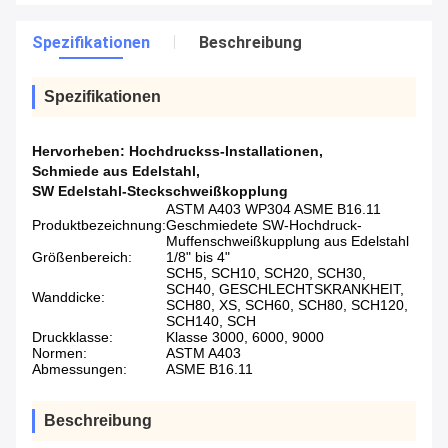
Spezifikationen
Beschreibung
Spezifikationen
Hervorheben:
Hochdruckss-Installationen
,
Schmiede aus Edelstahl
,
SW Edelstahl-Steckschweißkopplung
ASTM A403 WP304 ASME B16.11
Produktbezeichnung:
Geschmiedete SW-Hochdruck-
Muffenschweißkupplung aus Edelstahl
Größenbereich:
1/8" bis 4"
SCH5, SCH10, SCH20, SCH30,
SCH40, GESCHLECHTSKRANKHEIT,
Wanddicke:
SCH80, XS, SCH60, SCH80, SCH120,
SCH140, SCH
Druckklasse:
Klasse 3000, 6000, 9000
Normen:
ASTM A403
Abmessungen:
ASME B16.11
Beschreibung