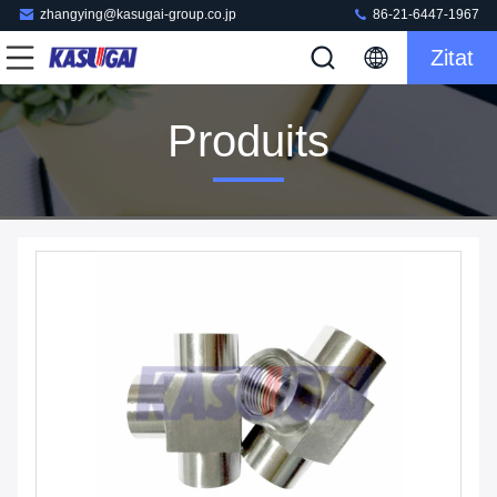
zhangying@kasugai-group.co.jp
86-21-6447-1967
Zitat
Produits