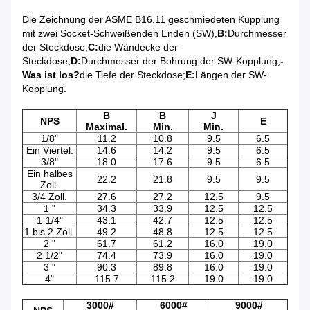
Die Zeichnung der ASME B16.11 geschmiedeten Kupplung
mit zwei Socket-Schweißenden Enden (SW),
B:
Durchmesser
der Steckdose;
C:
die Wändecke der
Steckdose;
D:
Durchmesser der Bohrung der SW-Kopplung;
-
Was ist los?
die Tiefe der Steckdose;
E:
Längen der SW-
Kopplung.
B
B
J
NPS
E
Maximal.
Min.
Min.
1/8"
11.2
10.8
9.5
6.5
Ein Viertel.
14.6
14.2
9.5
6.5
3/8"
18.0
17.6
9.5
6.5
Ein halbes
22.2
21.8
9.5
9.5
Zoll.
3/4 Zoll.
27.6
27.2
12.5
9.5
1 "
34.3
33.9
12.5
12.5
1-1/4"
43.1
42.7
12.5
12.5
1 bis 2 Zoll.
49.2
48.8
12.5
12.5
2 "
61.7
61.2
16.0
19.0
2 1/2"
74.4
73.9
16.0
19.0
3 "
90.3
89.8
16.0
19.0
4"
115.7
115.2
19.0
19.0
3000#
6000#
9000#