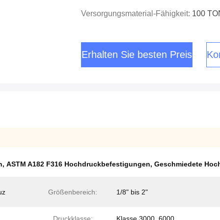
Versorgungsmaterial-Fähigkeit:
100 T
Erhalten Sie besten Preis
Kon
n
,
ASTM A182 F316 Hochdruckbefestigungen
,
Geschmiedete Hoch
uz
Größenbereich:
1/8" bis 2"
Druckklasse:
Klasse 3000, 6000