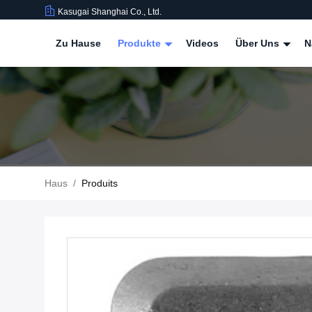
Kasugai Shanghai Co., Ltd.
Zu Hause
Produkte
Videos
Über Uns
N
Haus
/
Produits