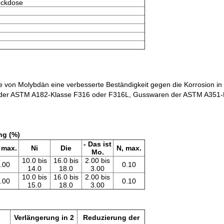
eckdose
e von Molybdän eine verbesserte Beständigkeit gegen die Korrosio
 der ASTM A182-Klasse F316 oder F316L, Gusswaren der ASTM A351-
g (%)
- Das ist
 max.
Ni
Die
N, max.
Mo.
10.0 bis
16.0 bis
2.00 bis
.00
0.10
14.0
18.0
3.00
10.0 bis
16.0 bis
2.00 bis
.00
0.10
15.0
18.0
3.00
Verlängerung in 2
Reduzierung der
n