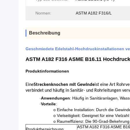
Normen:
ASTM A182 F316/L
Beschreibung
Geschmiedete Edelstahl-Hochdruckinstallationen v
ASTM A182 F316 ASME B16.11 Hochdruck l
Produktinformationen
Eine
Streckenknochen mit Gewinde
ist eine Art Rohr
verbindet und häufig in Sanitär- und Rohrleitungen ver
·
Anwendungen
: Häufig in Sanitäranlagen, Wa
·
Vorteile
:
o Einfache Installation: Durch die Gewin
o Vielseitigkeit: Geeignet für eine Vielz
o Raumeffizienz: Die 90-Grad-Bekehrung 
ASTM A182 F316 ASME B16.1
Produktbezeichnung