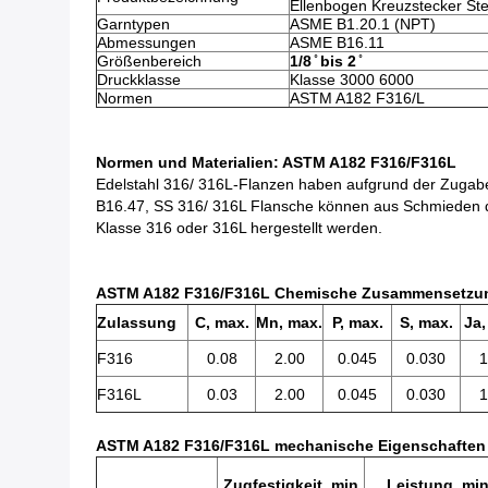
Ellenbogen Kreuzstecker St
Garntypen
ASME B1.20.1 (NPT)
Abmessungen
ASME B16.11
Größenbereich
1/8 ̊ bis 2 ̊
Druckklasse
Klasse 3000 6000
Normen
ASTM A182 F316/L
Normen und Materialien: ASTM A182 F316/F316L
Edelstahl 316/ 316L-Flanzen haben aufgrund der Zugab
B16.47, SS 316/ 316L Flansche können aus Schmieden
Klasse 316 oder 316L hergestellt werden.
ASTM A182 F316/F316L Chemische Zusammensetzun
Zulassung
C, max.
Mn, max.
P, max.
S, max.
Ja,
F316
0.08
2.00
0.045
0.030
1
F316L
0.03
2.00
0.045
0.030
1
ASTM A182 F316/F316L mechanische Eigenschaften
Zugfestigkeit, min
Leistung, mi