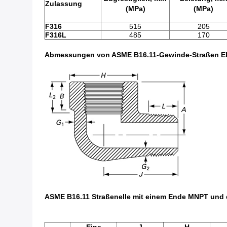
Zulassung
(MPa)
(MPa)
F316
515
205
F316L
485
170
Abmessungen von ASME B16.11-Gewinde-Straßen E
ASME B16.11 Straßenelle mit einem Ende MNPT und