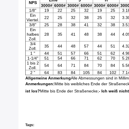
Eine
J
H
NPS
3000#
6000#
3000#
6000#
3000#
6000#
300
1/8"
19
22
25
32
19
25
3.1
Ein
22
25
32
38
25
32
3.3
Viertel.
3/8"
25
28
38
41
32
38
3.5
Ein
halbes
28
35
41
48
38
44
4.0
Zoll.
3/4
35
44
48
57
44
51
4.3
Zoll.
1 "
44
51
57
66
51
62
4.9
1-1/4"
51
54
66
71
62
70
5.2
1 bis 2
54
64
71
84
70
84
5.5
Zoll.
2 "
64
83
84
105
84
102
7.1
Allgemeine Anmerkung
Alle Abmessungen sind in Millim
Anmerkungen:
Mitte bis weibliches Ende der Straßenec
ist los?
Mitte bis Ende der Straßenecke;
- Ich weiß nicht
Tags: