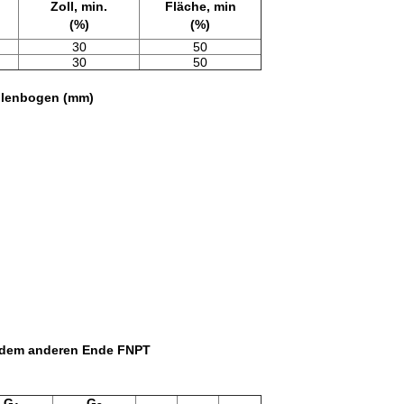
Zoll, min.
Fläche, min
(%)
(%)
30
50
30
50
llenbogen (mm)
 dem anderen Ende FNPT
G
G