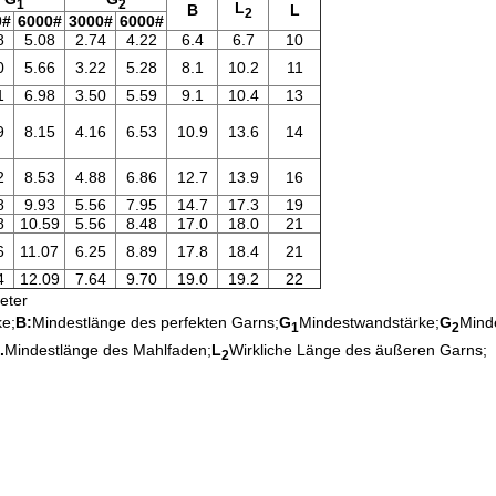
1
2
L
B
L
2
0#
6000#
3000#
6000#
8
5.08
2.74
4.22
6.4
6.7
10
0
5.66
3.22
5.28
8.1
10.2
11
1
6.98
3.50
5.59
9.1
10.4
13
9
8.15
4.16
6.53
10.9
13.6
14
2
8.53
4.88
6.86
12.7
13.9
16
8
9.93
5.56
7.95
14.7
17.3
19
8
10.59
5.56
8.48
17.0
18.0
21
6
11.07
6.25
8.89
17.8
18.4
21
4
12.09
7.64
9.70
19.0
19.2
22
eter
ke;
B:
Mindestlänge des perfekten Garns;
G
Mindestwandstärke;
G
Mind
1
2
.
Mindestlänge des Mahlfaden;
L
Wirkliche Länge des äußeren Garns;
2