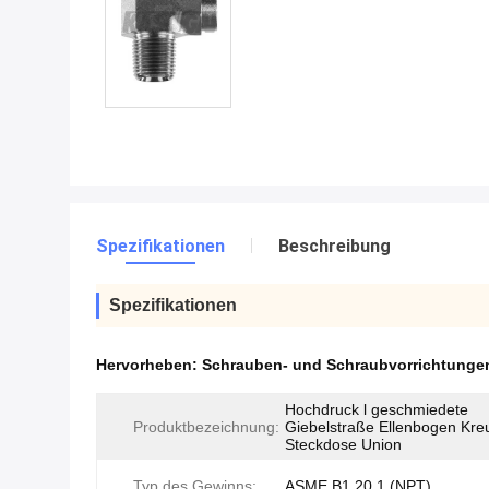
Spezifikationen
Beschreibung
Spezifikationen
Hervorheben:
Schrauben- und Schraubvorrichtunge
Hochdruck l geschmiedete
Produktbezeichnung:
Giebelstraße Ellenbogen Kre
Steckdose Union
Typ des Gewinns:
ASME B1.20.1 (NPT)