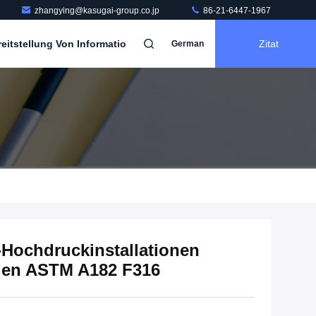
zhangying@kasugai-group.co.jp
86-21-6447-1967
itstellung Von Informatio
Zitat
German
Hochdruckinstallationen
ogen ASTM A182 F316