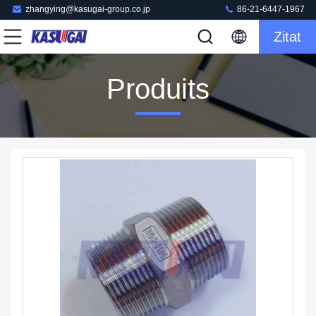
zhangying@kasugai-group.co.jp
86-21-6447-1967
Zitat
Produits