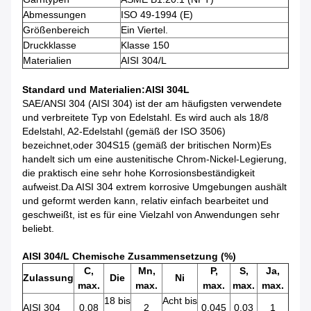
Abmessungen
ISO 49-1994 (E)
Größenbereich
Ein Viertel.
Druckklasse
Klasse 150
Materialien
AISI 304/L
Standard und Materialien
:AISI 304L
SAE/ANSI 304 (AISI 304) ist der am häufigsten verwendete
und verbreitete Typ von Edelstahl. Es wird auch als 18/8
Edelstahl, A2-Edelstahl (gemäß der ISO 3506)
bezeichnet,oder 304S15 (gemäß der britischen Norm)Es
handelt sich um eine austenitische Chrom-Nickel-Legierung,
die praktisch eine sehr hohe Korrosionsbeständigkeit
aufweist.Da AISI 304 extrem korrosive Umgebungen aushält
und geformt werden kann, relativ einfach bearbeitet und
geschweißt, ist es für eine Vielzahl von Anwendungen sehr
beliebt.
AISI 304/L Chemische Zusammensetzung (%)
C,
Mn,
P,
S,
Ja,
Zulassung
Die
Ni
max.
max.
max.
max.
max.
18 bis
Acht bis
AISI 304
0.08
2
0.045
0.03
1