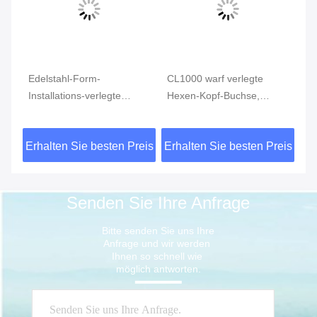
Edelstahl-Form-
CL1000 warf verlegte
Ed
Installations-verlegte
Hexen-Kopf-Buchse,
In
4
Reduziermuffe MSS SP-
rostfreie Rohranschlüsse
ve
S
114 CL150 AISI 304
ASTM A351
vo
eis
Erhalten Sie besten Preis
Erhalten Sie besten Preis
Er
15
Senden Sie Ihre Anfrage
Bitte senden Sie uns Ihre 
Anfrage und wir werden 
Ihnen so schnell wie 
möglich antworten.