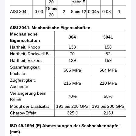
20
zehn.5
18 bis
AISI 304L
0.03
2
8 bis 12
0.045
0.03
1
20
AISI 304/L Mechanische Eigenschaften
Mechanische
304
304L
Eigenschaften
Härtheit, Knoop
138
158
Hartheit, Rockwell B.
70
82
Härtheit, Vickers
129
159
Spannfestigkeit,
505 MPa
564 MPa
höchste
Zugfestigkeit,
215 MPa
210 MPa
Ausbeute
Verlängerung beim
70%
58%
Bruch
Modul der Elastizität
193 bis 200 GPa
193 bis 200 GPa
Charpy-Effekt
325 J
216J
ISO 49-1994 (E) Abmessungen der Sechseckennäpfel
(mm)