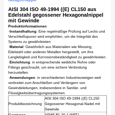
Hexagon-Nippel
AISI 304 ISO 49-1994 ((E) CL150 aus
Edelstahl gegossener Hexagonalnippel
mit Gewinde
Produktinformationen
·
Instandhaltung
: Eine regelmäßige Prüfung auf Lecks und
Verschleißspuren wird empfohlen, um die Integrität des
Systems zu gewährleisten.
·
Material
: Gewöhnlich aus Materialien wie Messing,
Edelstahl oder anderen Metallen hergestellt, um ihre
Langlebigkeit und Korrosionsbeständigkeit zu gewährleisten.
·
Einrichtung
: in entsprechende weibliche Rohre oder
Fittings geschraubt, um eine sichere Verbindung
herzustellen.
·
Anwendungen
: in verschiedenen Industriezweigen weit
verbreitet zum Anschließen und Verlängern von
Gewindeleitungen, insbesondere in Sanitär- und
Flüssigkeitsübertragungssystemen.
AISI 304 ISO 49-1994 ((E) CL150
Produktbezeichnung
Gegossener Hexagonal-Nadel mit
Gewinde
Garntypen
ASME B1.20.1 (NPT)