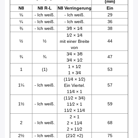
(mm)
N8
N8 R-L
N8 Verringerung
Ein
⅛
- Ich weiß.
- Ich weiß.
29
¼
- Ich weiß.
- Ich weiß.
36
⅜
- Ich weiß.
3⁄8 × 1⁄4
38
1⁄2 × 1⁄4
½
½
44
mit einer Breite
von
3⁄4 × 3⁄8
¾
¾
47
3⁄4 × 1⁄2
1 × 1⁄2
1
(1)
53
1 × 3⁄4
(11⁄4 × 1⁄2)
1¼
- Ich weiß.
57
Ein Viertel.
11⁄4 × 1
(11⁄2 × 3⁄4)
1½
- Ich weiß.
59
11⁄2 × 1
11⁄2 × 11⁄4
2 × 1
2
- Ich weiß.
68
2 × 11⁄4
2 × 11⁄2
2½
- Ich weiß.
(21⁄2 ×2)
75