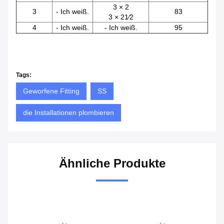
3 × 2
3
- Ich weiß.
83
3 × 21⁄2
4
- Ich weiß.
- Ich weiß.
95
Tags:
Geworfene Fitting
SS
die Installationen plombieren
Ähnliche Produkte