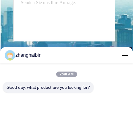
Senden Sie
zhanghaibin
2:48 AM
Good day, what product are you looking for?
Kasugai Shanghai Co., Ltd.
zhangying@kasugai-group.c
o.jp
86-21-6447-1967