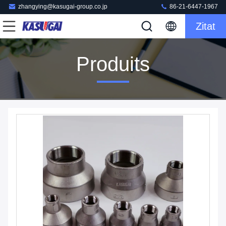
zhangying@kasugai-group.co.jp
86-21-6447-1967
Zitat
Produits