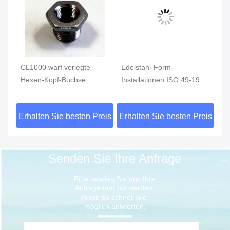
CL1000 warf verlegte
Edelstahl-Form-
1/
Hexen-Kopf-Buchse,
Installationen ISO 49-1994
In
4
rostfreie Rohranschlüsse
verlegten die Verringerung
CF
S
ASTM A351
von Sockel 3" X 2" Klasse
ve
eis
Erhalten Sie besten Preis
Erhalten Sie besten Preis
Er
150
Ha
Senden Sie Ihre Anfrage
Bitte senden Sie uns Ihre 
Anfrage und wir werden 
Ihnen so schnell wie 
möglich antworten.