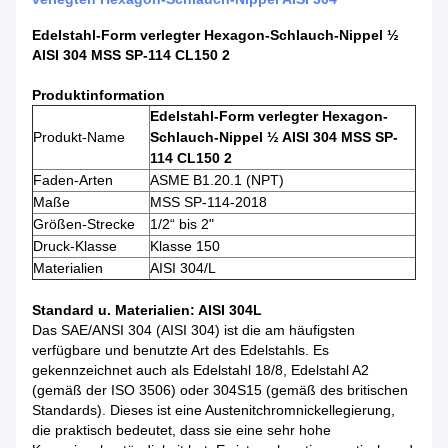
Edelstahl-Form verlegter Hexagon-Schlauch-Nippel ½
AISI 304 MSS SP-114 CL150 2
Produktinformation
Edelstahl-Form verlegter Hexagon-
Produkt-Name
Schlauch-Nippel ½ AISI 304 MSS SP-
114 CL150 2
Faden-Arten
ASME B1.20.1 (NPT)
Maße
MSS SP-114-2018
Größen-Strecke
1/2“ bis 2"
Druck-Klasse
Klasse 150
Materialien
AISI 304/L
Standard u. Materialien: AISI 304L
Das SAE/ANSI 304 (AISI 304) ist die am häufigsten
verfügbare und benutzte Art des Edelstahls. Es
gekennzeichnet auch als Edelstahl 18/8, Edelstahl A2
(gemäß der ISO 3506) oder 304S15 (gemäß des britischen
Standards). Dieses ist eine Austenitchromnickellegierung,
die praktisch bedeutet, dass sie eine sehr hohe