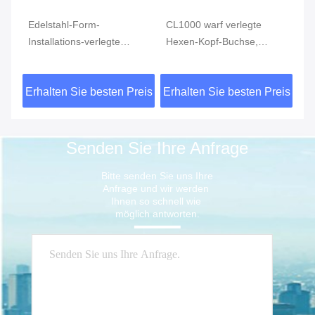
Edelstahl-Form-
CL1000 warf verlegte
Ed
Installations-verlegte
Hexen-Kopf-Buchse,
In
4
Reduziermuffe MSS SP-
rostfreie Rohranschlüsse
ve
S
114 CL150 AISI 304
ASTM A351
vo
eis
Erhalten Sie besten Preis
Erhalten Sie besten Preis
Er
15
Senden Sie Ihre Anfrage
Bitte senden Sie uns Ihre 
Anfrage und wir werden 
Ihnen so schnell wie 
möglich antworten.