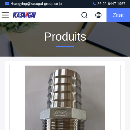
zhangying@kasugai-group.co.jp
86-21-6447-1967
Zitat
Produits