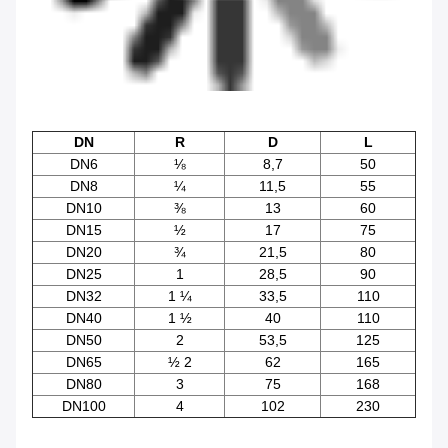
DN
R
D
L
DN6
⅛
8,7
50
DN8
¼
11,5
55
DN10
⅜
13
60
DN15
½
17
75
DN20
¾
21,5
80
DN25
1
28,5
90
DN32
1 ¼
33,5
110
DN40
1 ½
40
110
DN50
2
53,5
125
DN65
½ 2
62
165
DN80
3
75
168
DN100
4
102
230