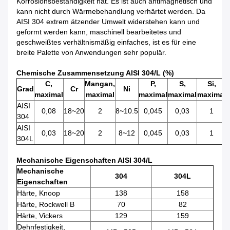
Korrosionsbeständigkeit hat. Es ist auch antimagnetisch und
kann nicht durch Wärmebehandlung verhärtet werden. Da
AISI 304 extrem ätzender Umwelt widerstehen kann und
geformt werden kann, maschinell bearbeitetes und
geschweißtes verhältnismäßig einfaches, ist es für eine
breite Palette von Anwendungen sehr populär.
Chemische Zusammensetzung AISI 304/L (%)
C,
Mangan,
P,
S,
Si,
Grad
Cr
Ni
maximal
maximal
maximal
maximal
maximal
AISI
0,08
18~20
2
8~10.5
0,045
0,03
1
304
AISI
0,03
18~20
2
8~12
0,045
0,03
1
304L
Mechanische Eigenschaften AISI 304/L
Mechanische
304
304L
Eigenschaften
Härte, Knoop
138
158
Härte, Rockwell B
70
82
Härte, Vickers
129
159
Dehnfestigkeit,