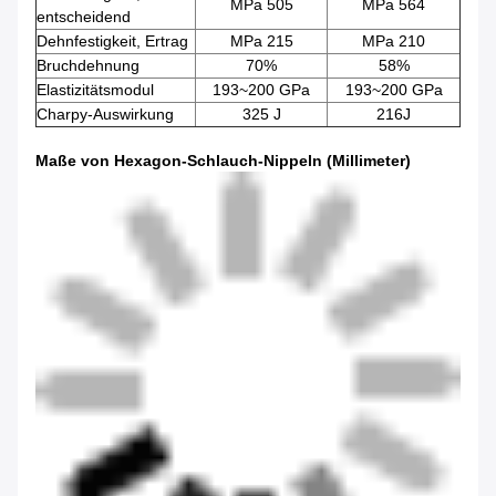
MPa 505
MPa 564
entscheidend
Dehnfestigkeit, Ertrag
MPa 215
MPa 210
Bruchdehnung
70%
58%
Elastizitätsmodul
193~200 GPa
193~200 GPa
Charpy-Auswirkung
325 J
216J
Maße von Hexagon-Schlauch-Nippeln (Millimeter)