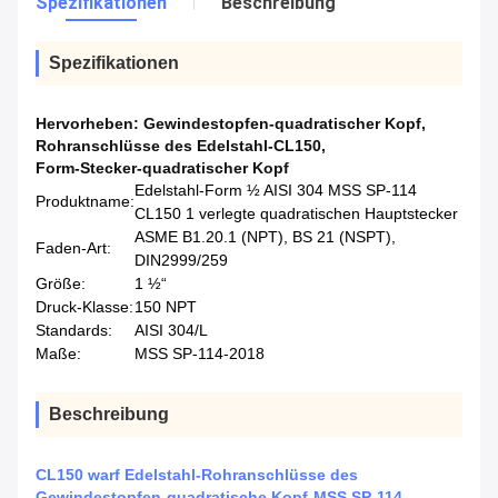
Spezifikationen
Beschreibung
Spezifikationen
Hervorheben:
Gewindestopfen-quadratischer Kopf
,
Rohranschlüsse des Edelstahl-CL150
,
Form-Stecker-quadratischer Kopf
Edelstahl-Form ½ AISI 304 MSS SP-114
Produktname:
CL150 1 verlegte quadratischen Hauptstecker
ASME B1.20.1 (NPT), BS 21 (NSPT),
Faden-Art:
DIN2999/259
Größe:
1 ½“
Druck-Klasse:
150 NPT
Standards:
AISI 304/L
Maße:
MSS SP-114-2018
Beschreibung
CL150 warf Edelstahl-Rohranschlüsse des
Gewindestopfen-quadratische Kopf-MSS SP-114