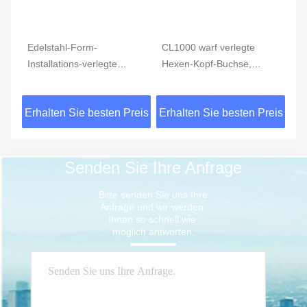
Edelstahl-Form-
CL1000 warf verlegte
Ed
Installations-verlegte
Hexen-Kopf-Buchse,
In
4
Reduziermuffe MSS SP-
rostfreie Rohranschlüsse
ve
S
114 CL150 AISI 304
ASTM A351
vo
eis
Erhalten Sie besten Preis
Erhalten Sie besten Preis
Er
15
Senden Sie Ihre Anfrage
Bitte senden Sie uns Ihre 
Anfrage und wir werden 
Ihnen so schnell wie 
möglich antworten.