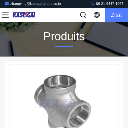
zhangying@kasugai-group.co.jp
86-21-6447-1967
Zitat
Produits