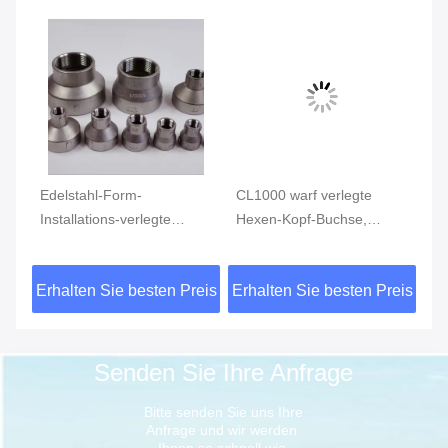
Edelstahl-Form-
CL1000 warf verlegte
Ed
Installations-verlegte
Hexen-Kopf-Buchse,
In
4
Reduziermuffe MSS SP-
rostfreie Rohranschlüsse
ve
S
114 CL150 AISI 304
ASTM A351
vo
eis
Erhalten Sie besten Preis
Erhalten Sie besten Preis
Er
15
Senden Sie Ihre Anfrage
Bitte senden Sie uns Ihre 
Anfrage und wir werden 