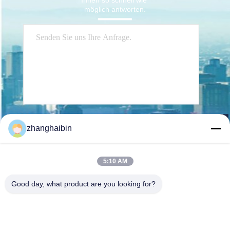
Ihnen so schnell wie 
möglich antworten.
Senden Sie
zhanghaibin
5:10 AM
Good day, what product are you looking for?
Kasugai Shanghai Co., Ltd.
zhangying@kasugai-group.c