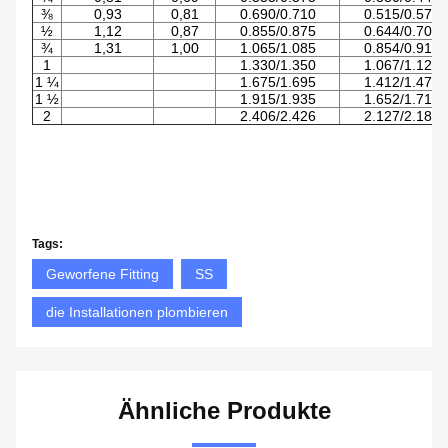
⅜
0,93
0,81
0.690/0.710
0.515/0.575
½
1,12
0,87
0.855/0.875
0.644/0.704
¾
1,31
1,00
1.065/1.085
0.854/0.914
1
1.330/1.350
1.067/1.127
1 ¼
1.675/1.695
1.412/1.472
1 ½
1.915/1.935
1.652/1.712
2
2.406/2.426
2.127/2.187
Tags:
Geworfene Fitting
SS
die Installationen plombieren
Ähnliche Produkte