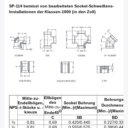
SP-114 bemisst von bearbeiteten Sockel-Schweißens-
Installationen der Klassen-1000 (in den Zoll)
Ellbögen
Mitte-zu-
Bohrungs-
des
Endellbögen,
Sockel Bohrung
Durchmesser.
Mitte-zu-
NPS
-t-Stücke u. -
(Min.-)/(Maximum)
(Min.-)/(Maxim
O
kreuze
Ende45
C
SB
BD
⅛
0,81
0,69
0.420/0.440
0.227/0.337
¼
0,81
0,69
0.555/0.575
0.380/0.440