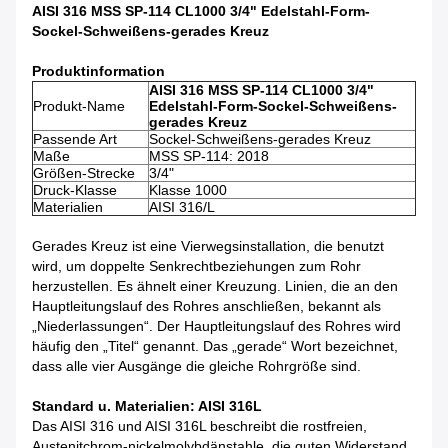
AISI 316 MSS SP-114 CL1000 3/4" Edelstahl-Form-
Sockel-Schweißens-gerades Kreuz
Produktinformation
AISI 316 MSS SP-114 CL1000 3/4"
Produkt-Name
Edelstahl-Form-Sockel-Schweißens-
gerades Kreuz
Passende Art
Sockel-Schweißens-gerades Kreuz
Maße
MSS SP-114: 2018
Größen-Strecke
3/4"
Druck-Klasse
Klasse 1000
Materialien
AISI 316/L
Gerades Kreuz ist eine Vierwegsinstallation, die benutzt
wird, um doppelte Senkrechtbeziehungen zum Rohr
herzustellen. Es ähnelt einer Kreuzung. Linien, die an den
Hauptleitungslauf des Rohres anschließen, bekannt als
„Niederlassungen“. Der Hauptleitungslauf des Rohres wird
häufig den „Titel“ genannt. Das „gerade“ Wort bezeichnet,
dass alle vier Ausgänge die gleiche Rohrgröße sind.
Standard u. Materialien: AISI 316L
Das AISI 316 und AISI 316L beschreibt die rostfreien,
Austenitchrom-nickelmolybdänstahle, die guten Widerstand