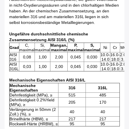
in nicht-Oxydierungssäuren und in den chlorhaltigen Medien
haben. An der chemischen Zusammensetzung, an den
materiellen 316 und am materiellen 316L liegen in sich
selbst korrosionsbeständige Metalllegierungen.
Ungefähre durchschnittliche chemische
Zusammensetzung AISI 316/L (%)
C,
Si,
Mangan,
P,
S,
Grad
Ni
Cr
MO
maximal
maximal
maximal
maximal
maximal
AISI
10.0-
16.0-
2.0-
0,08
1,00
2,00
0,045
0,030
316
14.0
18.0
3.0
AISI
10.0-
16.0-
2.0-
0,03
1,00
2,00
0,045
0,030
316L
14.0
18.0
3.0
Mechanische Eigenschaften AISI 316/L
Mechanische
316
316L
Eigenschaften
Dehnfestigkeit (MPa), ≥
515
485
Dehnfestigkeit 0.2%Yield
205
170
(MPa), ≥
Verlängerung in 50mm (2
40
40
Zoll.) (%), ≥
Brinellhärte (HBW), ≤
217
217
Rockwell-Härte (HRBW), ≤
95
95