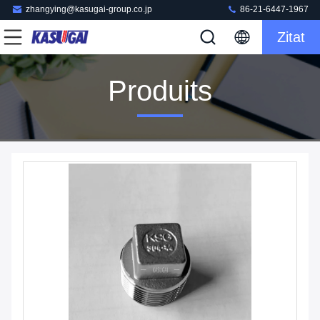
zhangying@kasugai-group.co.jp
86-21-6447-1967
Zitat
Produits