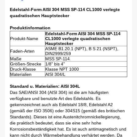
Edelstahl-Form AISI 304 MSS SP-114 CL1000 verlegte
quadratischen Hauptstecker
Produktinformation
Edelstahl-Form AISI 304 MSS SP-114
Produkt-Name
CL1000 verlegte quadratischen
Hauptstecker
ASME B1.20.1 (NPT), B S 21 (NSPT),
Faden-Arten
DIN2999/259
Maße
MSS SP-114
Größen-Strecke
1/8" bis 4"
Druck-Klasse
Klasse NPT 1000
Materialien
AISI 304/L
Standard u. Materialien: AISI 304L
Das SAE/ANSI 304 (AISI 304) ist die am häufigsten
verfügbare und benutzte Art des Edelstahls. Es
gekennzeichnet auch als Edelstahl 18/8, Edelstahl A2
(gemäß der ISO 3506) oder 304S15 (gemäß des britischen
Standards). Dieses ist eine Austenitchromnickellegierung,
die praktisch bedeutet, dass sie eine sehr hohe
Korrosionsbeständigkeit hat. Es ist auch antimagnetisch und
kann nicht durch Wärmebehandlung verhärtet werden. Da