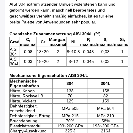
AISI 304 extrem ätzender Umwelt widerstehen kann und
geformt werden kann, maschinell bearbeitetes und
geschweißtes verhältnismäßig einfaches, ist es für eine
breite Palette von Anwendungen sehr populär.
Chemische Zusammensetzung AISI 304/L (%)
C,
Mangan,
P,
S,
Si,
Grad
Cr
Ni
maximal
maximal
maximal
maximal
maximal
AISI
0,08
18~20
2
8~10.5
0,045
0,03
1
304
AISI
0,03
18~20
2
8~12
0,045
0,03
1
304L
Mechanische Eigenschaften AISI 304/L
Mechanische
304
304L
Eigenschaften
Härte, Knoop
138
158
Härte, Rockwell B
70
82
Härte, Vickers
129
159
Dehnfestigkeit,
MPa 505
MPa 564
entscheidend
Dehnfestigkeit, Ertrag
MPa 215
MPa 210
Bruchdehnung
70%
58%
Elastizitätsmodul
193~200 GPa
193~200 GPa
Charpy-Auswirkung
325 J
216J