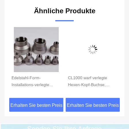
Ähnliche Produkte
Edelstahl-Form-
CL1000 warf verlegte
Ed
Installations-verlegte
Hexen-Kopf-Buchse,
In
4
Reduziermuffe MSS SP-
rostfreie Rohranschlüsse
ve
S
114 CL150 AISI 304
ASTM A351
vo
eis
Erhalten Sie besten Preis
Erhalten Sie besten Preis
Er
15
Senden Sie Ihre Anfrage