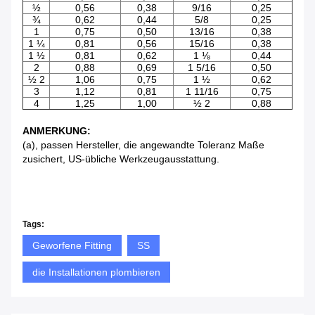
½
0,56
0,38
9/16
0,25
¾
0,62
0,44
5/8
0,25
1
0,75
0,50
13/16
0,38
1 ¼
0,81
0,56
15/16
0,38
1 ½
0,81
0,62
1 ⅛
0,44
2
0,88
0,69
1 5/16
0,50
½ 2
1,06
0,75
1 ½
0,62
3
1,12
0,81
1 11/16
0,75
4
1,25
1,00
½ 2
0,88
ANMERKUNG:
(a), passen Hersteller, die angewandte Toleranz Maße
zusichert, US-übliche Werkzeugausstattung.
Tags:
Geworfene Fitting
SS
die Installationen plombieren