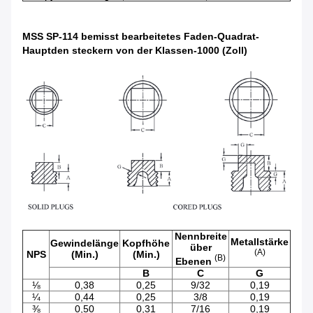
MSS SP-114 bemisst bearbeitetes Faden-Quadrat-
Hauptden steckern von der Klassen-1000 (Zoll)
Nennbreite
Metallstärke
Gewindelänge
Kopfhöhe
über
(A)
NPS
(Min.)
(Min.)
(B)
Ebenen
B
C
G
⅛
0,38
0,25
9/32
0,19
¼
0,44
0,25
3/8
0,19
⅜
0,50
0,31
7/16
0,19