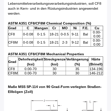
Lebensmittelverarbeitungsverarbeitungsindustrien, soll CF8
auch in Kern- und in den Rüstungsindustrien angewendet
werden.
ASTM A351 CF8/CF8M Chemical Composition (%)
Grad
C
Mangan
Cr
MO
Ni
F.E.
Cu
0.00-
CF8
0-0.08
0-1.5
18-21
0-0.5
9-11
Bal
0.00
0.00-
CF8M
0-0.08
0-1.5
18-21
2-3
9-12
Bal
0.00
ASTM A351 CF8/CF8M Mechanical Properties
Dehnfestigkeit
Streckgrenze
Verlängerung
Härte
Grad
(ksi)
(ksi)
(%)
(Brinell)
CF8
0.00-70
30
35
134-196
CF8M
0.00-70
30
30
146-212
Maße MSS SP-114 von 90 Grad-Form verlegten Straßen-
Ellbögen (Zoll)