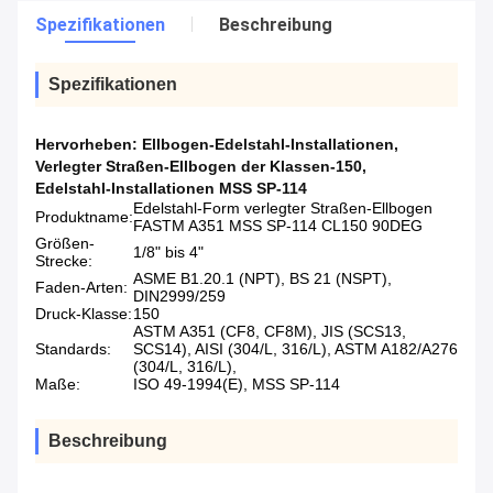
Spezifikationen
Beschreibung
Spezifikationen
Hervorheben:
Ellbogen-Edelstahl-Installationen
,
Verlegter Straßen-Ellbogen der Klassen-150
,
Edelstahl-Installationen MSS SP-114
Edelstahl-Form verlegter Straßen-Ellbogen
Produktname:
FASTM A351 MSS SP-114 CL150 90DEG
Größen-
1/8" bis 4"
Strecke:
ASME B1.20.1 (NPT), BS 21 (NSPT),
Faden-Arten:
DIN2999/259
Druck-Klasse:
150
ASTM A351 (CF8, CF8M), JIS (SCS13,
Standards:
SCS14), AISI (304/L, 316/L), ASTM A182/A276
(304/L, 316/L),
Maße:
ISO 49-1994(E), MSS SP-114
Beschreibung