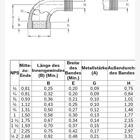
Breite
Mitte-
Länge des
des
Metallstärke
Außendurchme
zu-
Innengewindes
NPS
Bandes
(A)
des Bandes (M
Ende
(B) (Min.)
(Min.)
B
E
G
H
⅛
0,81
0,25
0,20
0,09
0,75
¼
0,81
0,32
0,20
0,09
0,84
⅜
0,93
0,36
0,21
0,10
1,01
½
1,12
0,43
0,25
0,10
1,20
¾
1,31
0,50
0,27
0,12
1,46
1
1,50
0,58
0,30
0,13
1,77
1 ¼
1,75
0,67
0,34
0,14
2,15
1 ½
1,93
0,70
0,37
0,15
2,43
2
2,25
0,75
0,42
0,17
2,97
½ 2
2,68
0,92
0,48
0,21
3,31