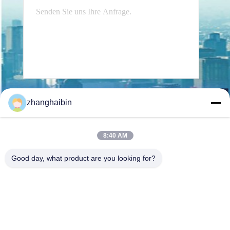
Senden Sie
zhanghaibin
8:40 AM
Good day, what product are you looking for?
Kasugai Shanghai Co., Ltd.
zhangying@kasugai-group.c
o.jp
86-21-6447-1967