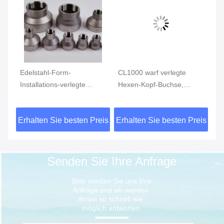
Edelstahl-Form-
CL1000 warf verlegte
Ed
Installations-verlegte
Hexen-Kopf-Buchse,
In
4
Reduziermuffe MSS SP-
rostfreie Rohranschlüsse
ve
S
114 CL150 AISI 304
ASTM A351
vo
eis
Erhalten Sie besten Preis
Erhalten Sie besten Preis
Er
15
Senden Sie Ihre Anfrage
Bitte senden Sie uns Ihre 
Anfrage und wir werden 
Ihnen so schnell wie 
möglich antworten.