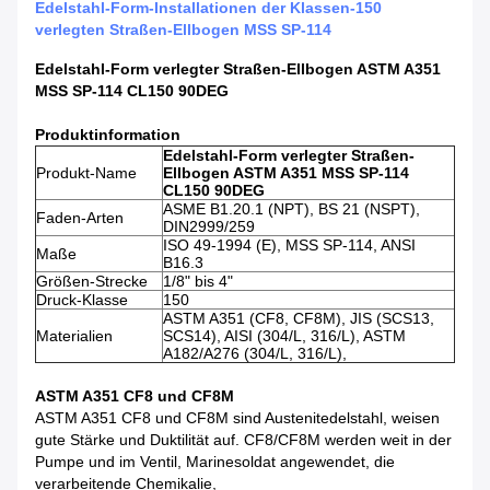
Edelstahl-Form-Installationen der Klassen-150
verlegten Straßen-Ellbogen MSS SP-114
Edelstahl-Form verlegter Straßen-Ellbogen ASTM A351
MSS SP-114 CL150 90DEG
Produktinformation
Edelstahl-Form verlegter Straßen-
Produkt-Name
Ellbogen ASTM A351 MSS SP-114
CL150 90DEG
ASME B1.20.1 (NPT), BS 21 (NSPT),
Faden-Arten
DIN2999/259
ISO 49-1994 (E), MSS SP-114, ANSI
Maße
B16.3
Größen-Strecke
1/8" bis 4"
Druck-Klasse
150
ASTM A351 (CF8, CF8M), JIS (SCS13,
Materialien
SCS14), AISI (304/L, 316/L), ASTM
A182/A276 (304/L, 316/L),
ASTM A351 CF8 und CF8M
ASTM A351 CF8 und CF8M sind Austenitedelstahl, weisen
gute Stärke und Duktilität auf. CF8/CF8M werden weit in der
Pumpe und im Ventil, Marinesoldat angewendet, die
verarbeitende Chemikalie,