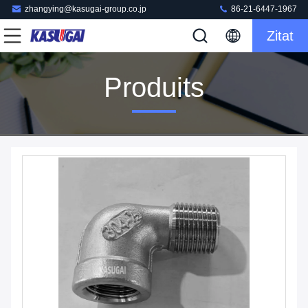
zhangying@kasugai-group.co.jp
86-21-6447-1967
Zitat
Produits