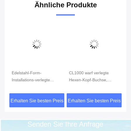
Ähnliche Produkte
Edelstahl-Form-
CL1000 warf verlegte
Ed
Installations-verlegte
Hexen-Kopf-Buchse,
In
4
Reduziermuffe MSS SP-
rostfreie Rohranschlüsse
ve
S
114 CL150 AISI 304
ASTM A351
vo
eis
Erhalten Sie besten Preis
Erhalten Sie besten Preis
Er
15
Senden Sie Ihre Anfrage