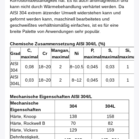
Korrosionsbeständigkeit hat. Es ist auch antimagnetisch und
kann nicht durch Wärmebehandlung verhärtet werden. Da
AISI 304 extrem ätzender Umwelt widerstehen kann und
geformt werden kann, maschinell bearbeitetes und
geschweißtes verhältnismäßig einfaches, ist es für eine
breite Palette von Anwendungen sehr populär.
Chemische Zusammensetzung AISI 304/L (%)
C,
Mangan,
P,
S,
Si,
Grad
Cr
Ni
maximal
maximal
maximal
maximal
maximal
AISI
0,08
18~20
2
8~10.5
0,045
0,03
1
304
AISI
0,03
18~20
2
8~12
0,045
0,03
1
304L
Mechanische Eigenschaften AISI 304/L
Mechanische
304
304L
Eigenschaften
Härte, Knoop
138
158
Härte, Rockwell B
70
82
Härte, Vickers
129
159
Dehnfestigkeit,