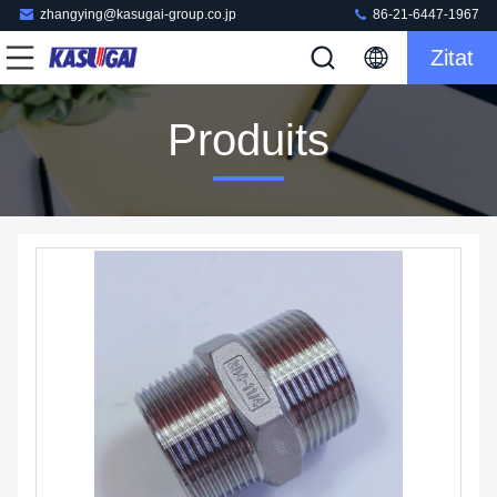
zhangying@kasugai-group.co.jp
86-21-6447-1967
Zitat
Produits