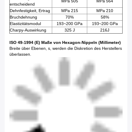
MPa 505
MPa 564
entscheidend
Dehnfestigkeit, Ertrag
MPa 215
MPa 210
Bruchdehnung
70%
58%
Elastizitätsmodul
193~200 GPa
193~200 GPa
Charpy-Auswirkung
325 J
216J
ISO 49-1994 (E) Maße von Hexagon-Nippeln (Millimeter)
Breite über Ebenen, s, werden die Diskretion des Herstellers
überlassen.