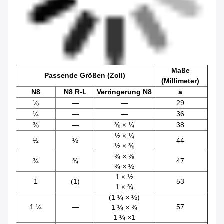
Maße
Passende Größen (Zoll)
(Millimeter)
N8
N8 R-L
Verringerung N8
a
⅛
—
—
29
¼
—
—
36
⅜
—
⅜ × ¼
38
½ × ¼
½
½
44
½ × ⅜
¾ × ⅜
¾
¾
47
¾ × ½
1 × ½
1
(1)
53
1 × ¾
(1 ¼ × ½)
1 ¼
—
57
1 ¼ × ¾
1 ¼ ×1