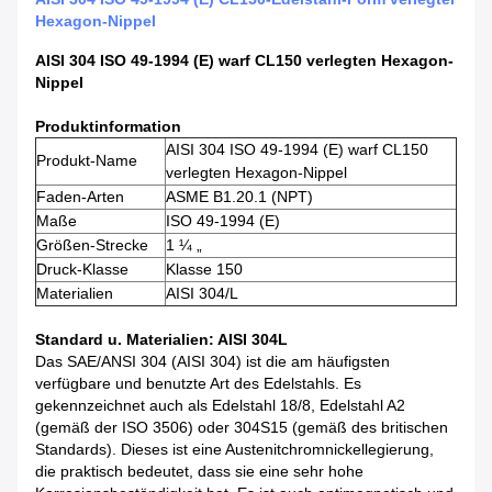
Hexagon-Nippel
AISI 304 ISO 49-1994 (E) warf CL150 verlegten Hexagon-
Nippel
Produktinformation
AISI 304 ISO 49-1994 (E) warf CL150
Produkt-Name
verlegten Hexagon-Nippel
Faden-Arten
ASME B1.20.1 (NPT)
Maße
ISO 49-1994 (E)
Größen-Strecke
1 ¼ „
Druck-Klasse
Klasse 150
Materialien
AISI 304/L
Standard u. Materialien: AISI 304L
Das SAE/ANSI 304 (AISI 304) ist die am häufigsten
verfügbare und benutzte Art des Edelstahls. Es
gekennzeichnet auch als Edelstahl 18/8, Edelstahl A2
(gemäß der ISO 3506) oder 304S15 (gemäß des britischen
Standards). Dieses ist eine Austenitchromnickellegierung,
die praktisch bedeutet, dass sie eine sehr hohe