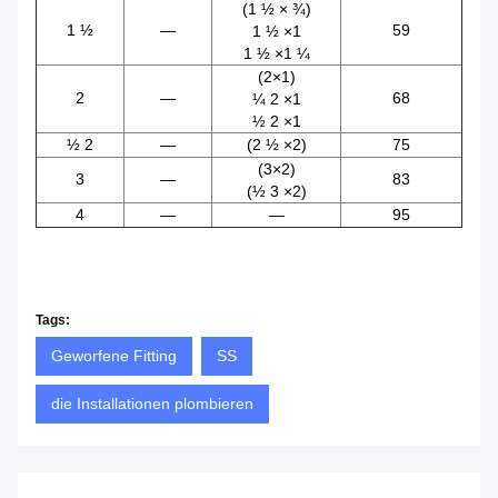
(1 ½ × ¾)
1 ½
—
59
1 ½ ×1
1 ½ ×1 ¼
(2×1)
2
—
68
¼ 2 ×1
½ 2 ×1
½ 2
—
(2 ½ ×2)
75
(3×2)
3
—
83
(½ 3 ×2)
4
—
—
95
Tags:
Geworfene Fitting
SS
die Installationen plombieren