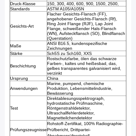
Druck-Klasse
150, 300, 400, 600, 900, 1500, 2500,
Standards
ASTM A105/A105N
Flacher Gesichts-Flansch (FF),
angehobener Gesichts-Flansch (Rf),
Ring Joint Flange (RJF), Lap Joint
Gesichts-Art
Flange, schweißender Hals-Flansch
(WN), Aufsteckflansch (SO), Blindflansch
(Querstation)
ANSI B16.5, kundenspezifische
Maße
Zeichnungen
Stärke
Sch5S zu Sch160, XXS
Rostschutzfarbe, ölen das schwarze
Farben-, kaltes und heißesbad, das,
Beschichtung
gelbes transparentes galvanisiert wird,
verzinkt
Ursprung
China
Marine, pumpend, chemische
Anwendungen
Produktion, Lebensmittelindustrie,
Bewässerung
Direktablesungsspektrograph,
hydrostatische Prüfmaschine,
Test
Röntgenstrahldetektor,
Ultraschallfehlerdetektor,
Magnetteilchendetektor
Rohstoff-Zertifikat, 100% Radiographie-
Prüfungszeugnisse
Prüfbericht, Drittpartei-
Abnahmeprüfprotokoll