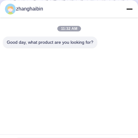
zhanghaibin
11:32 AM
Good day, what product are you looking for?
Tags:
Schweißender Hals-Flansch
angehobener Gesichtsflansch
Kohlenstoffstahl-geschmiedeter Flansch
Ähnliche Produkte