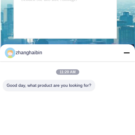
Senden Sie
zhanghaibin
11:20 AM
Good day, what product are you looking for?
Kasugai Shanghai Co., Ltd.
zhangying@kasugai-group.c
o.jp
86-21-6447-1967
Rm.8415, Gbd. A8, Nr. 808-