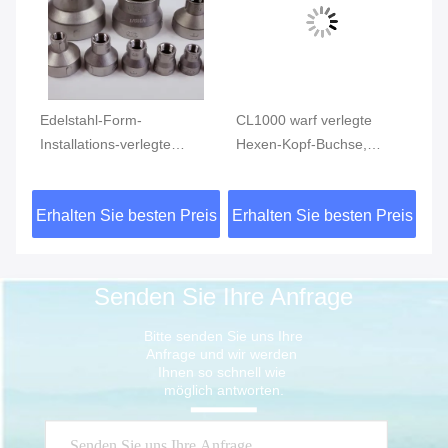
Edelstahl-Form-
CL1000 warf verlegte
Ed
Installations-verlegte
Hexen-Kopf-Buchse,
In
4
Reduziermuffe MSS SP-
rostfreie Rohranschlüsse
ve
S
114 CL150 AISI 304
ASTM A351
vo
eis
Erhalten Sie besten Preis
Erhalten Sie besten Preis
Er
15
Senden Sie Ihre Anfrage
Bitte senden Sie uns Ihre 
Anfrage und wir werden 
Ihnen so schnell wie 
möglich antworten.