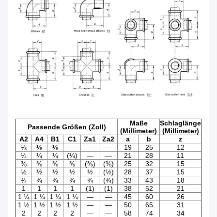
Maße
Schlaglänge
Passende Größen (Zoll)
(Millimeter)
(Millimeter)
A2
A4
B1
C1
Za1
Za2
a
b
z
⅛
⅛
⅛
—
—
—
19
25
12
¼
¼
¼
(¼)
—
—
21
28
11
⅜
⅜
⅜
⅜
(⅜)
(⅜)
25
32
15
½
½
½
½
½
(½)
28
37
15
¾
¾
¾
¾
¾
(¾)
33
43
18
1
1
1
1
(1)
(1)
38
52
21
1 ¼
1 ¼
1 ¼
1 ¼
—
—
45
60
26
1 ½
1 ½
1 ½
1 ½
—
—
50
65
31
2
2
2
2
—
—
58
74
34