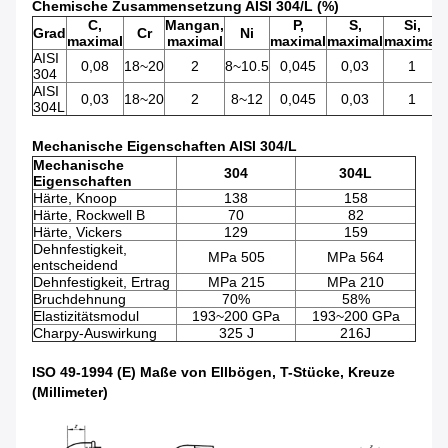
Chemische Zusammensetzung AISI 304/L (%)
C,
Mangan,
P,
S,
Si,
Grad
Cr
Ni
maximal
maximal
maximal
maximal
maximal
AISI
0,08
18~20
2
8~10.5
0,045
0,03
1
304
AISI
0,03
18~20
2
8~12
0,045
0,03
1
304L
Mechanische Eigenschaften AISI 304/L
Mechanische
304
304L
Eigenschaften
Härte, Knoop
138
158
Härte, Rockwell B
70
82
Härte, Vickers
129
159
Dehnfestigkeit,
MPa 505
MPa 564
entscheidend
Dehnfestigkeit, Ertrag
MPa 215
MPa 210
Bruchdehnung
70%
58%
Elastizitätsmodul
193~200 GPa
193~200 GPa
Charpy-Auswirkung
325 J
216J
ISO 49-1994 (E) Maße von Ellbögen, T-Stücke, Kreuze
(Millimeter)