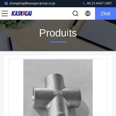
zhangying@kasugai-group.co.jp
86-21-6447-1967
Zitat
Produits