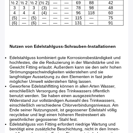
½ 2
½ 2
½ 2
(½ 2)
—
—
69
88
42
3
3
3
(3)
—
—
78
98
48
4
4
4
(4)
—
—
96
118
60
(5)
—
(5)
—
—
—
115
—
75
(6)
—
(6)
—
—
—
131
—
91
Nutzen von Edelstahlguss-Schrauben-Installationen
Edelstahlguss kombiniert gute Korrosionsbeständigkeit und
hochfestes, die die Reduzierung in der Wandstärke und im
Gewicht Fitting erlaubt. Außerdem kann sie den sehr hohen
Strömungsgeschwindigkeiten widerstehen und sie
langfristiger Aussetzung zu den Elementen in fast jeder
möglicher Umwelt widerstehen fähig lassen.
Geworfene Edelstahlfitting können in allen Arten Wasser,
einschließlich Versorgung des Trinkwassers öffentlich
benutzt werden. Sie haben einen ausgezeichneten
Widerstand zur vollständigen Auswahl des Trinkwassers,
einschließlich verschiedene Chlorverbindungsniveaus. Am
Ende seiner Nutzungszeit, ist gegossener Edelstahl völlig
recyclebar und legt einen höheren Restrestwert als
gewöhnlicher gegossener Stahl fest.
Edelstahlguss von Fitting erfordert niedrige Wartung und
benötigt eine zusätzliche Beschichtung, nicht in den Innen-