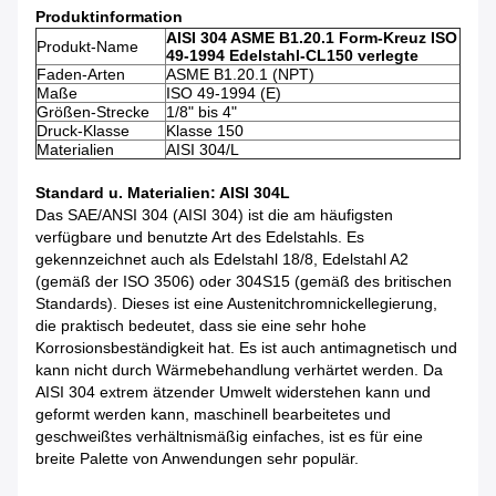
Produktinformation
AISI 304 ASME B1.20.1 Form-Kreuz ISO
Produkt-Name
49-1994 Edelstahl-CL150 verlegte
Faden-Arten
ASME B1.20.1 (NPT)
Maße
ISO 49-1994 (E)
Größen-Strecke
1/8" bis 4"
Druck-Klasse
Klasse 150
Materialien
AISI 304/L
Standard u. Materialien: AISI 304L
Das SAE/ANSI 304 (AISI 304) ist die am häufigsten
verfügbare und benutzte Art des Edelstahls. Es
gekennzeichnet auch als Edelstahl 18/8, Edelstahl A2
(gemäß der ISO 3506) oder 304S15 (gemäß des britischen
Standards). Dieses ist eine Austenitchromnickellegierung,
die praktisch bedeutet, dass sie eine sehr hohe
Korrosionsbeständigkeit hat. Es ist auch antimagnetisch und
kann nicht durch Wärmebehandlung verhärtet werden. Da
AISI 304 extrem ätzender Umwelt widerstehen kann und
geformt werden kann, maschinell bearbeitetes und
geschweißtes verhältnismäßig einfaches, ist es für eine
breite Palette von Anwendungen sehr populär.