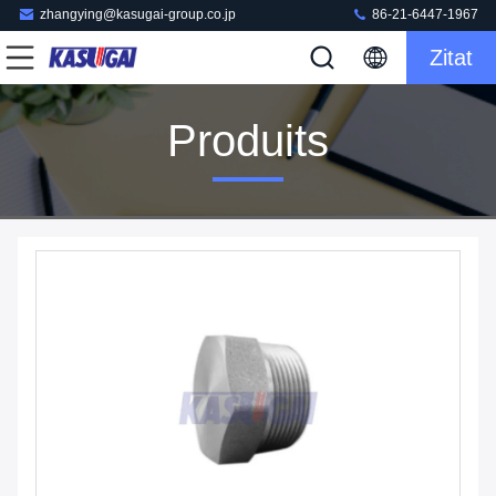
zhangying@kasugai-group.co.jp
86-21-6447-1967
Zitat
Produits