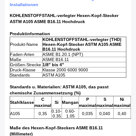
Installationen
KOHLENSTOFFSTAHL-verlegter Hexen-Kopf-Stecker
ASTM A105 ASME B16.11 Hochdruck
Produktinformation
KOHLENSTOFFSTAHL-verlegter (THD)
Produkt-Name
Hexen-Kopf-Stecker ASTM A105 ASME
B16.11 Hochdruck
Faden-Arten
ASME B1.20.1 (NPT)
Maße
ASME B16.11
Größen-Strecke
1/8" bis 4"
Druck-Klasse
Klasse 2000 6000 9000
Standards
ASTM A105
Standards u. Materialien: ASTM A105, das passt
chemische Zusammensetzung (%)
C
P
S
Ni
Stahlklasse
Si
Mangan
maximal
maximal
maximal
maximal
ma
0.10-
0.60-
A105
0,35
0,035
0,040
0,40
0.35
1.05
Maße des Hexen-Kopf-Steckers ASME B16.11
(Millimeter)