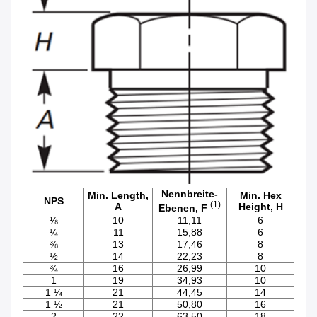
Nennbreite-
Min. Length,
Min. Hex
NPS
(1)
A
Height, H
Ebenen, F
⅛
10
11,11
6
¼
11
15,88
6
⅜
13
17,46
8
½
14
22,23
8
¾
16
26,99
10
1
19
34,93
10
1 ¼
21
44,45
14
1 ½
21
50,80
16
2
22
63,50
18