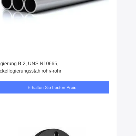
Erhalten Sie besten Preis
gierung B-2, UNS N10665,
ckellegierungsstahlrohr/-rohr
Erhalten Sie besten Preis