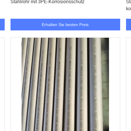
Stahlrohr mit 3PE-Korrosionsschutz
St
ko
Erhalten Sie besten Preis