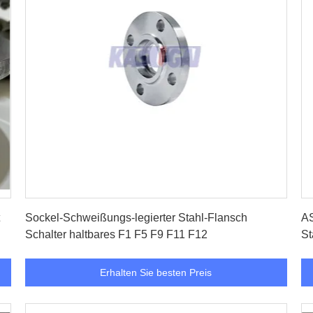
Erhalten Sie besten Preis
Sockel-Schweißungs-legierter Stahl-Flansch
AS
Schalter haltbares F1 F5 F9 F11 F12
St
Erhalten Sie besten Preis