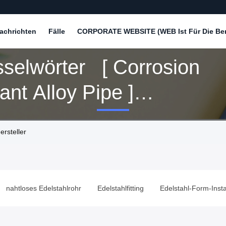
achrichten
Fälle
CORPORATE WEBSITE (WEB Ist Für Die Bere
sselwörter [ Corrosion
ant Alloy Pipe ]
Übereinstimmung 83 Produits
ersteller
nahtloses Edelstahlrohr
Edelstahlfitting
Edelstahl-Form-Insta