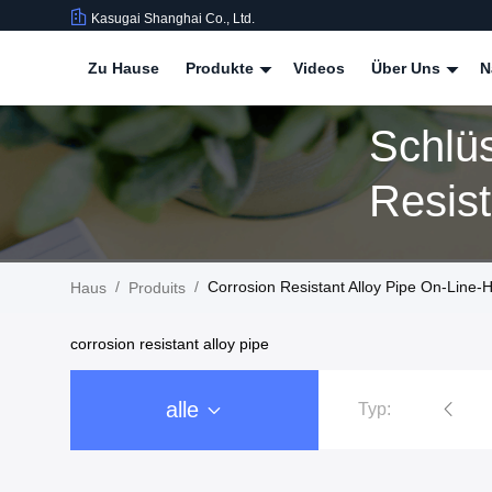
Kasugai Shanghai Co., Ltd.
Zu Hause
Produkte
Videos
Über Uns
N
Schlü
Resist
/
/
Corrosion Resistant Alloy Pipe On-Line-H
Haus
Produits
corrosion resistant alloy pipe
alle
Typ:
Edelstahl-Rohr-Flansche