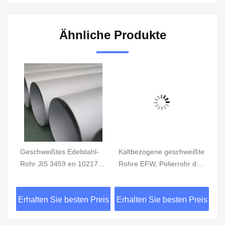
Ähnliche Produkte
Geschweißtes Edelstahl-
Kaltbezogene geschweißte
AS
Rohr JIS 3459 en 10217-7
Rohre EFW, Polierrohr der
L
3468 Duplex-SS
runden-ASTM A358 316L
B3
SS
Ro
eis
Erhalten Sie besten Preis
Erhalten Sie besten Preis
Er