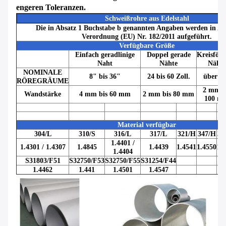
engeren Toleranzen.
Schweißrohre aus Edelstahl
Die in Absatz 1 Buchstabe b genannten Angaben werden in An
Verordnung (EU) Nr. 182/2011 aufgeführt.
Verfügbare Größe
Einfach geradlinige
Doppel gerade
Kreisför
Naht
Nähte
Nähte
NOMINALE
8" bis 36"
24 bis 60 Zoll.
über 2
RÖREGRÄUME
2 mm b
Wandstärke
4 mm bis 60 mm
2 mm bis 80 mm
100 m
Material verfügbar
304/L
310/S
316/L
317/L
321/H
347/H
31
1.4401 /
1.4301 / 1.4307
1.4845
1.4439
1.4541
1.4550
1.
1.4404
S31803/F51
S32750/F53
S32750/F55
S31254/F44
1.4462
1.441
1.4501
1.4547