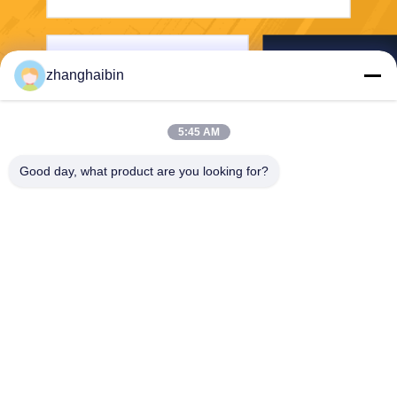
Senden Sie
zhanghaibin
5:45 AM
Good day, what product are you looking for?
Kasugai Shanghai Co., Ltd.
hechao@kasugai-group.co.j
p
86-21-6447-1967
Rm.8415, Gbd. A8, Nr. 808-
Hongqiao-Straße, Xuhui-Bez
irk, Shanghai 200030, Chia