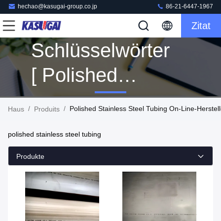
hechao@kasugai-group.co.jp
86-21-6447-1967
Zitat
Schlüsselwörter
[ Polished
Stainless Steel
/
/
Polished Stainless Steel Tubing On-Line-Herstell
Haus
Produits
Tubing ]
polished stainless steel tubing
Übereinstimmung
Produkte
14 Produits