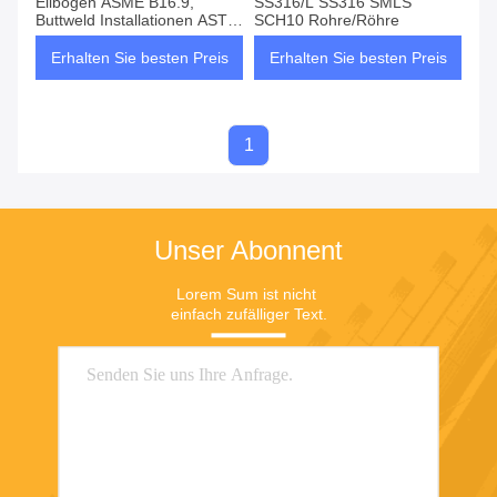
Ellbögen ASME B16.9,
SS316/L SS316 SMLS
Buttweld Installationen ASTM
SCH10 Rohre/Röhre
A403 BW SS
Erhalten Sie besten Preis
Erhalten Sie besten Preis
1
Unser Abonnent
Lorem Sum ist nicht 
einfach zufälliger Text.