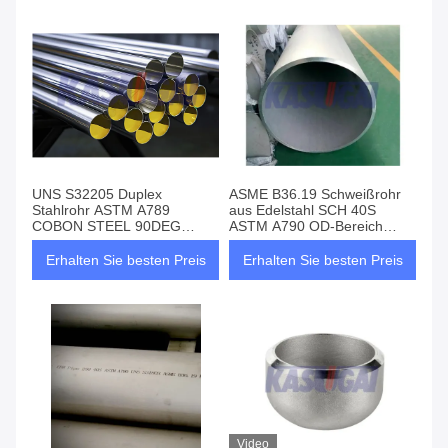
UNS S32205 Duplex
ASME B36.19 Schweißrohr
Stahlrohr ASTM A789
aus Edelstahl SCH 40S
COBON STEEL 90DEG
ASTM A790 OD-Bereich
ELBOW
1/8"--48"
Erhalten Sie besten Preis
Erhalten Sie besten Preis
Video