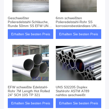
Geschweißter
6mm schweißten
Polieredelstahl-Schläuche,
Polieredelstahl-Rohr SS
Runde 50mm SS EFW UNS
korrosionsbeständiges UNS
31803 leiten
31803
Erhalten Sie besten Preis
Erhalten Sie besten Preis
EFW schweißte Edelstahl-
UNS S32205 Duplex
Rohr 7M Length Hot Rolled
Stahlrohr ASTM A789
24" SCH 10S TP 321
nahtlos geschweißt
Erhalten Sie besten Preis
Erhalten Sie besten Preis