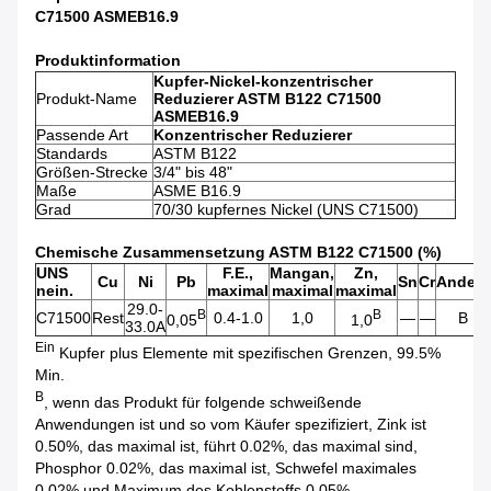
C71500 ASMEB16.9
Produktinformation
Kupfer-Nickel-konzentrischer
Produkt-Name
Reduzierer ASTM B122 C71500
ASMEB16.9
Passende Art
Konzentrischer Reduzierer
Standards
ASTM B122
Größen-Strecke
3/4" bis 48"
Maße
ASME B16.9
Grad
70/30 kupfernes Nickel (UNS C71500)
Chemische Zusammensetzung ASTM B122 C71500 (%)
UNS
F.E.,
Mangan,
Zn,
Cu
Ni
Pb
Sn
Cr
Andere
nein.
maximal
maximal
maximal
29.0-
B
B
C71500
Rest
0.4-1.0
1,0
—
—
B
0,05
1,0
33.0A
Ein
Kupfer plus Elemente mit spezifischen Grenzen, 99.5%
Min.
B
, wenn das Produkt für folgende schweißende
Anwendungen ist und so vom Käufer spezifiziert, Zink ist
0.50%, das maximal ist, führt 0.02%, das maximal sind,
Phosphor 0.02%, das maximal ist, Schwefel maximales
0.02% und Maximum des Kohlenstoffs 0.05%.