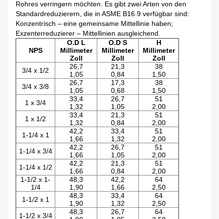
Rohres verringern möchten. Es gibt zwei Arten von den
Standardreduzierern, die in ASME B16.9 verfügbar sind:
Konzentrisch – eine gemeinsame Mittellinie haben;
Exzenterreduzierer – Mittellinien ausgleichend.
O.D L
O.D S
H
NPS
Millimeter
Millimeter
Millimeter
Zoll
Zoll
Zoll
26,7
21,3
38
3/4 x 1/2
1,05
0,84
1,50
26,7
17,3
38
3/4 x 3/8
1,05
0,68
1,50
33,4
26,7
51
1 x 3/4
1,32
1,05
2,00
33,4
21,3
51
1 x 1/2
1,32
0,84
2,00
42,2
33,4
51
1-1/4 x 1
1,66
1,32
2,00
42,2
26,7
51
1-1/4 x 3/4
1,66
1,05
2,00
42,2
21,3
51
1-1/4 x 1/2
1,66
0,84
2,00
1-1/2 x 1-
48,3
42,2
64
1/4
1,90
1,66
2,50
48,3
33,4
64
1-1/2 x 1
1,90
1,32
2,50
48,3
26,7
64
1-1/2 x 3/4