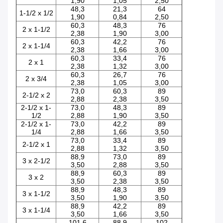
1,90
1,05
2,50
48,3
21,3
64
1-1/2 x 1/2
1,90
0,84
2,50
60,3
48,3
76
2 x 1-1/2
2,38
1,90
3,00
60,3
42,2
76
2 x 1-1/4
2,38
1,66
3,00
60,3
33,4
76
2 x 1
2,38
1,32
3,00
60,3
26,7
76
2 x 3/4
2,38
1,05
3,00
73,0
60,3
89
2-1/2 x 2
2,88
2,38
3,50
2-1/2 x 1-
73,0
48,3
89
1/2
2,88
1,90
3,50
2-1/2 x 1-
73,0
42,2
89
1/4
2,88
1,66
3,50
73,0
33,4
89
2-1/2 x 1
2,88
1,32
3,50
88,9
73,0
89
3 x 2-1/2
3,50
2,88
3,50
88,9
60,3
89
3 x 2
3,50
2,38
3,50
88,9
48,3
89
3 x 1-1/2
3,50
1,90
3,50
88,9
42,2
89
3 x 1-1/4
3,50
1,66
3,50
101,6
88,9
102