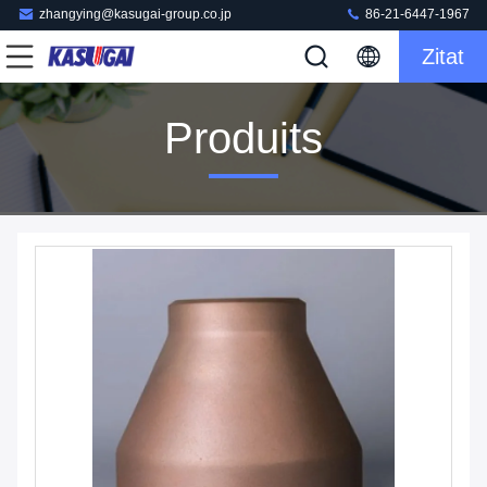
zhangying@kasugai-group.co.jp
86-21-6447-1967
Zitat
Produits