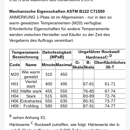
Mechanische Eigenschaften ASTM B122 C71500
ANMERKUNG 1-Plate ist im Allgemeinen - nur in den so
warm gewalzten Temperamenten (M20) verfügbar.
Erforderliche Eigenschaften für andere Temperamente
werden zwischen Hersteller und Käufer zu der Zeit des
Vergebens des Auftrags vereinbart.
Ungefährer Rockwell
Temperament-
Dehnfestigkeit
, D
Bezeichnung
(MPaB)
HardnessC
G-
B-
Oberflächliches
Code
Name
Minute
Maximal
Skala
Skala
30-T
Wie warm
M20
310
450
gewalzt
Viertel
H01
400
495
67-81
61-71
stark
H02
Hälfte stark
455
550
76-85
67-74
H04
Stark
515
605
83-89
72-76
H06
Extrahartes
550
635
85-91
73-77
H08
Frühling
580
650
87-91
74-77
B
sehen Anhang X1.
C
Härtewerte
Rockwell zutreffen, wie folgt: Härtewerte der b-