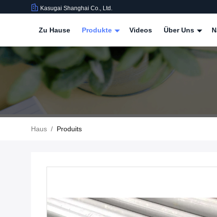
Kasugai Shanghai Co., Ltd.
Zu Hause
Produkte
Videos
Über Uns
N
Haus
/
Produits