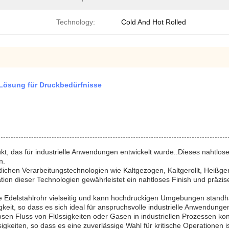
Technology:
Cold And Hot Rolled
 Lösung für Druckbedürfnisse
kt, das für industrielle Anwendungen entwickelt wurde..Dieses nahtlose 
n.
tlichen Verarbeitungstechnologien wie Kaltgezogen, Kaltgerollt, Heißgero
tion dieser Technologien gewährleistet ein nahtloses Finish und präz
se Edelstahlrohr vielseitig und kann hochdruckigen Umgebungen standha
keit, so dass es sich ideal für anspruchsvolle industrielle Anwendunge
tlosen Fluss von Flüssigkeiten oder Gasen in industriellen Prozessen ko
gkeiten, so dass es eine zuverlässige Wahl für kritische Operationen is