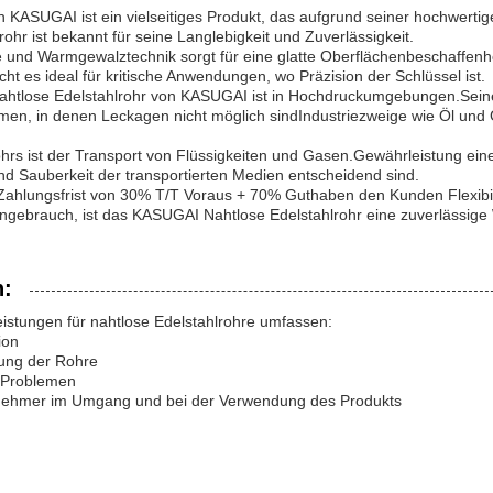
ASUGAI ist ein vielseitiges Produkt, das aufgrund seiner hochwertige
hr ist bekannt für seine Langlebigkeit und Zuverlässigkeit.
 und Warmgewalztechnik sorgt für eine glatte Oberflächenbeschaffen
 es ideal für kritische Anwendungen, wo Präzision der Schlüssel ist.
nahtlose Edelstahlrohr von KASUGAI ist in Hochdruckumgebungen.Seine
men, in denen Leckagen nicht möglich sindIndustriezweige wie Öl und
lrohrs ist der Transport von Flüssigkeiten und Gasen.Gewährleistung e
nd Sauberkeit der transportierten Medien entscheidend sind.
hlungsfrist von 30% T/T Voraus + 70% Guthaben den Kunden Flexibilit
gebrauch, ist das KASUGAI Nahtlose Edelstahlrohr eine zuverlässige Wa
n:
istungen für nahtlose Edelstahlrohre umfassen:
ion
ung der Rohre
n Problemen
gnehmer im Umgang und bei der Verwendung des Produkts