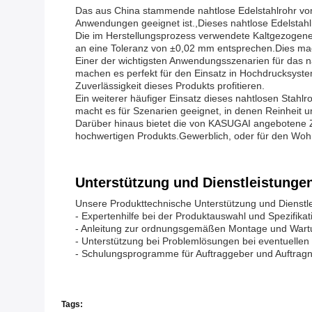
Das aus China stammende nahtlose Edelstahlrohr von K
Anwendungen geeignet ist.,Dieses nahtlose Edelstahlro
Die im Herstellungsprozess verwendete Kaltgezogene
an eine Toleranz von ±0,02 mm entsprechen.Dies macht
Einer der wichtigsten Anwendungsszenarien für das 
machen es perfekt für den Einsatz in Hochdrucksyste
Zuverlässigkeit dieses Produkts profitieren.
Ein weiterer häufiger Einsatz dieses nahtlosen Stah
macht es für Szenarien geeignet, in denen Reinheit u
Darüber hinaus bietet die von KASUGAI angebotene Za
hochwertigen Produkts.Gewerblich, oder für den Wohn
Unterstützung und Dienstleistunge
Unsere Produkttechnische Unterstützung und Dienstle
- Expertenhilfe bei der Produktauswahl und Spezifikat
- Anleitung zur ordnungsgemäßen Montage und Wart
- Unterstützung bei Problemlösungen bei eventuelle
- Schulungsprogramme für Auftraggeber und Auftra
Tags: