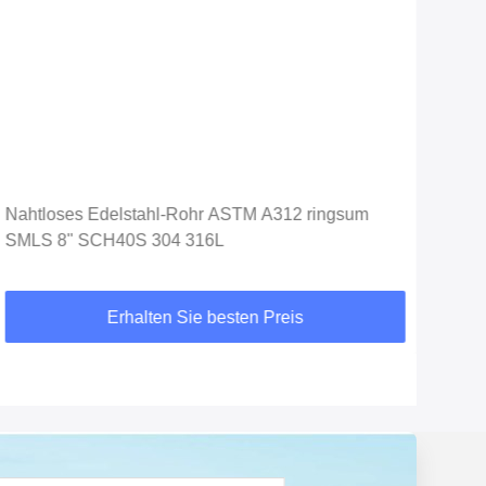
Nahtloses Edelstahl-Rohr ASTM A312 ringsum
Naht
SMLS 8" SCH40S 304 316L
nah
Erhalten Sie besten Preis