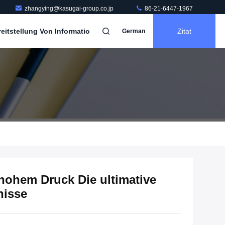
zhangying@kasugai-group.co.jp
86-21-6447-1967
itstellung Von Informatio
Zitat
German
 hohem Druck Die ultimative
nisse