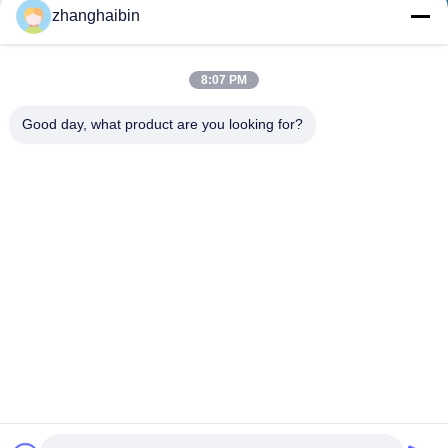
Senden Sie
zhanghaibin
8:07 PM
Good day, what product are you looking for?
Kasugai Shanghai Co., Ltd.
zhangying@kasugai-group.c
o.jp
86-21-6447-1967
Rm.8415, Gbd. A8, Nr. 808-
Hongqiao-Straße, Xuhui-Bez
irk, Shanghai 200030, Chia
Gute Qualität Chinas Edelstahl-Rohr-Flansche Lieferant. Copyright-© 2026
Kasugai Shanghai Co., Ltd. . Alle Rechte vorbehalten.