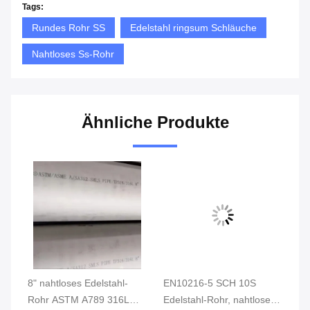
Tags:
Rundes Rohr SS
Edelstahl ringsum Schläuche
Nahtloses Ss-Rohr
Ähnliche Produkte
8" nahtloses Edelstahl-
EN10216-5 SCH 10S
Na
l-
Rohr ASTM A789 316L
Edelstahl-Rohr, nahtloses
AS