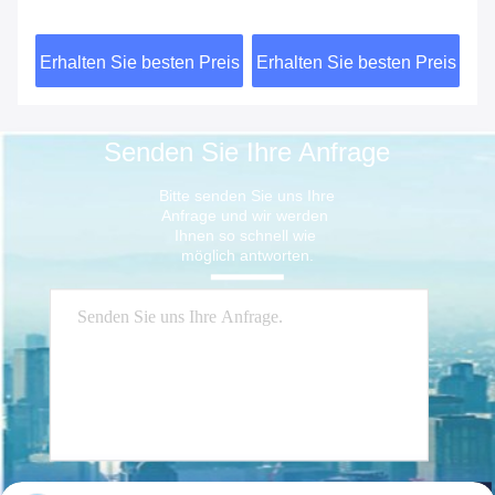
SMLS SCH80S fertigte
SS rundes Rohr SMLS
SM
besonders an
31
eis
Erhalten Sie besten Preis
Erhalten Sie besten Preis
Er
Senden Sie Ihre Anfrage
Bitte senden Sie uns Ihre 
Anfrage und wir werden 
Ihnen so schnell wie 
möglich antworten.