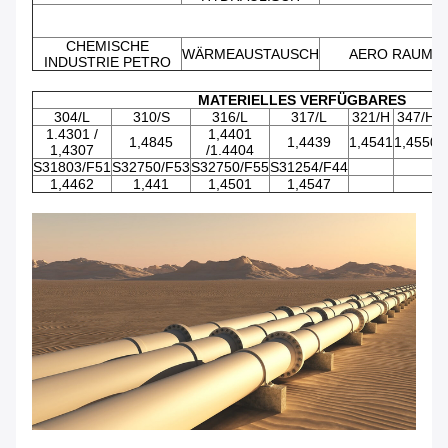
CHEMISCHE
WÄRMEAUSTAUSCH
AERO RAUM
INDUSTRIE PETRO
MATERIELLES VERFÜGBARES
304/L
310/S
316/L
317/L
321/H
347/H
T
1.4301 /
1,4401
1,4845
1,4439
1,4541
1,4550
1
1,4307
/1.4404
S31803/F51
S32750/F53
S32750/F55
S31254/F44
1,4462
1,441
1,4501
1,4547