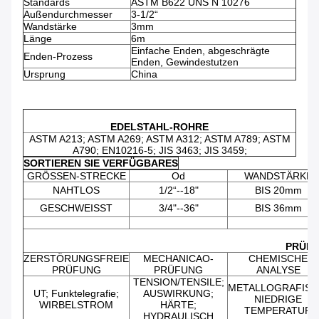
Standards
ASTM B622 UNS N 10276
Außendurchmesser
3-1/2“
Wandstärke
3mm
Länge
6m
Einfache Enden, abgeschrägte
Enden-Prozess
Enden, Gewindestutzen
Ursprung
China
EDELSTAHL-ROHRE
ASTM A213; ASTM A269; ASTM A312; ASTM A789; ASTM
A790; EN10216-5; JIS 3463; JIS 3459;
SORTIEREN SIE VERFÜGBARES
GRÖSSEN-STRECKE
Od
WANDSTÄRKE
NAHTLOS
1/2“--18"
BIS 20mm
GESCHWEISST
3/4"--36"
BIS 36mm
PRÜFU
ZERSTÖRUNGSFREIE
MECHANICAO-
CHEMISCHE
PRÜFUNG
PRÜFUNG
ANALYSE
TENSION/TENSILE;
METALLOGRAFISC
UT; Funktelegrafie;
AUSWIRKUNG;
NIEDRIGE
WIRBELSTROM
HÄRTE;
TEMPERATUR
HYDRAULISCH