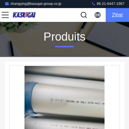
zhangying@kasugai-group.co.jp
86-21-6447-1967
Zitat
Produits