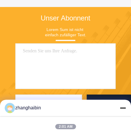
Unser Abonnent
Lorem Sum ist nicht 
einfach zufälliger Text.
Senden Sie
zhanghaibin
2:01 AM