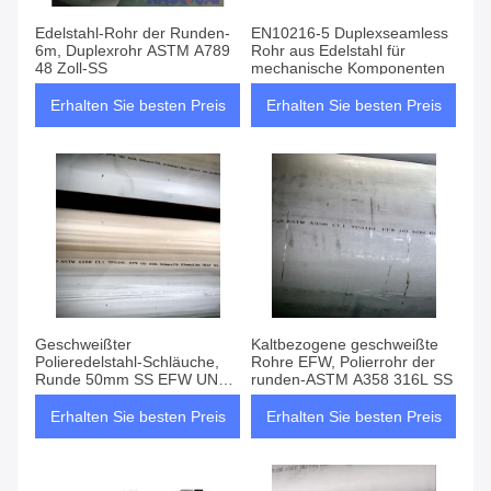
Edelstahl-Rohr der Runden-
EN10216-5 Duplexseamless
6m, Duplexrohr ASTM A789
Rohr aus Edelstahl für
48 Zoll-SS
mechanische Komponenten
Erhalten Sie besten Preis
Erhalten Sie besten Preis
Geschweißter
Kaltbezogene geschweißte
Polieredelstahl-Schläuche,
Rohre EFW, Polierrohr der
Runde 50mm SS EFW UNS
runden-ASTM A358 316L SS
31803 leiten
Erhalten Sie besten Preis
Erhalten Sie besten Preis