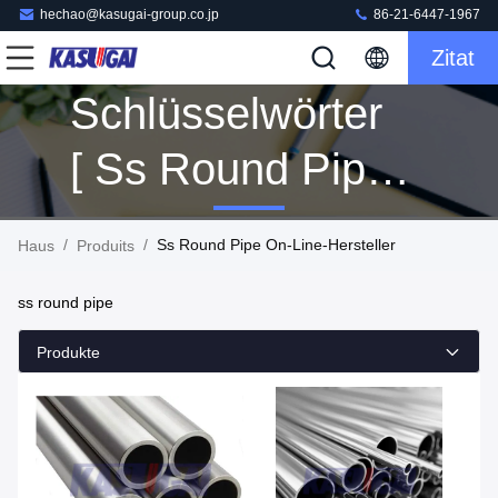
hechao@kasugai-group.co.jp
86-21-6447-1967
Zitat
Schlüsselwörter
[ Ss Round Pipe ]
Übereinstimmung
/
/
Ss Round Pipe On-Line-Hersteller
Haus
Produits
21 Produits
ss round pipe
Produkte