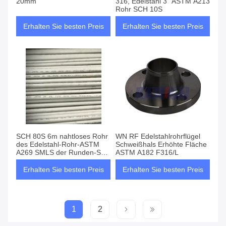
20mm
316, Edelstahl 3" ASTM A213
Rohr SCH 10S
Erhalten Sie besten Preis
Erhalten Sie besten Preis
SCH 80S 6m nahtloses Rohr
WN RF Edelstahlrohrflügel
des Edelstahl-Rohr-ASTM
Schweißhals Erhöhte Fläche
A269 SMLS der Runden-SS
ASTM A182 F316/L
304
Erhalten Sie besten Preis
Erhalten Sie besten Preis
1
2