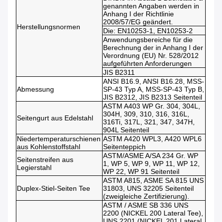
genannten Angaben werden in
Anhang I der Richtlinie
2008/57/EG geändert.
Herstellungsnormen
Die
: EN10253-1, EN10253-2
Anwendungsbereiche für die
Berechnung der in Anhang I der
Verordnung (EU) Nr. 528/2012
aufgeführten Anforderungen
JIS B2311
ANSI B16.9, ANSI B16.28, MSS-
Abmessung
SP-43 Typ A, MSS-SP-43 Typ B,
JIS B2312, JIS B2313 Seitenteil
ASTM A403 WP Gr. 304, 304L,
304H, 309, 310, 316, 316L,
Seitengurt aus Edelstahl
316Ti, 317L, 321, 347, 347H,
904L Seitenteil
Niedertemperaturschienen
ASTM A420 WPL3, A420 WPL6
aus Kohlenstoffstahl
Seitenteppich
ASTM/ASME A/SA 234 Gr. WP
Seitenstreifen aus
1, WP 5, WP 9, WP 11, WP 12,
Legierstahl
WP 22, WP 91 Seitenteil
ASTM A815, ASME SA 815 UNS
Duplex-Stiel-Seiten Tee
31803, UNS 32205 Seitenteil
(zweigleiche Zertifizierung).
ASTM / ASME SB 336 UNS
2200 (NICKEL 200 Lateral Tee),
UNS 2201 (NICKEL 201 Lateral