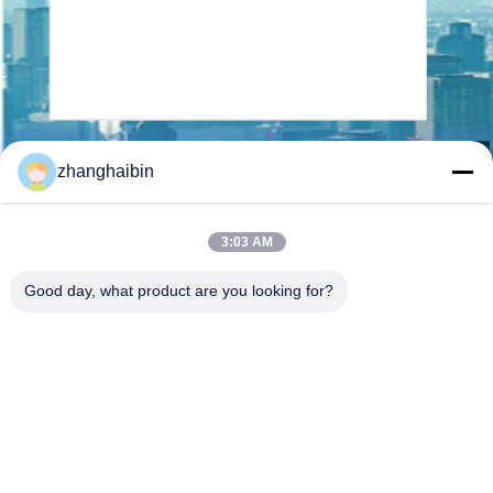
Senden Sie
zhanghaibin
3:03 AM
Good day, what product are you looking for?
Kasugai Shanghai Co., Ltd.
zhangying@kasugai-group.c
o.jp
86-21-6447-1967
Rm.8415, Gbd. A8, Nr. 808-
Hongqiao-Straße, Xuhui-Bez