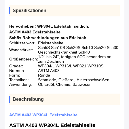
Spezifikationen
Hervorheben:
WP304L Edelstahl seitlich
,
ASTM A403 Edelstahlseite
,
Sch5s Rohrverbindungen aus Edelstahl
Schlüsselwort:
Edelstahlseite
Sch5S Sch10S Sch20S Sch10 Sch20 Sch30
Wandstärke::
Geschlechtskrankheit Sch40
1/2“ bis 24", fertigten ACC besonders an.
Größenbereich:
zum Zeichnen
Grade::
WP304/L WP316/L WP321 WP310S
Normen:
ASTM A403
Form:
Runde
Techniken:
Schmiede, Gießerei, Hinternschweißen
Anwendung:
Öl, Erdöl, Chemie, Bauwesen
Beschreibung
ASTM A403 WP304L Edelstahlseite
ASTM A403 WP304L Edelstahlseite