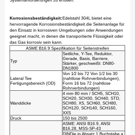
Systemanforderungen zu erfüllen.
Korrosionsbeständigkeit:
Edelstahl 304L bietet eine
hervorragende Korrosionsbeständigkeit.die Seitenanlage für
den Einsatz in korrosiven Umgebungen oder Anwendungen
geeignet macht, in denen die transportierte Flüssigkeit oder
das Gas korrosiv sein kann.
ASME B16.9 Spezifikation für Seitenstreifen
Seitliche, Y-Tee, Reduktor,
Gerade, Basis, Barriere,
Typ
Stärker, geschweißt: DN80-
DN1800
Von 1⁄2 bis 72 Von 1/2 bis 30
Lateral Tee
(nahtlose Rohrverbindungen),
Fertigungsbereich (OD)
Form 16 bis 72 (nahtlose
Rohrverbindungen)
4 mm 80 mm / SCH5, SCH10,
SCH20, SCH30, SCH40, STD,
Wanddicke
SCH80, XS, SCH60, SCH80,
SCH120, SCH140, SCH160,
XXS
Druck
150 bis 2500
ASME
: ANSI B16.9, ANSI
B16.28, MSS-SP-43
DIN
Die in Absatz 1 Buchstabe a