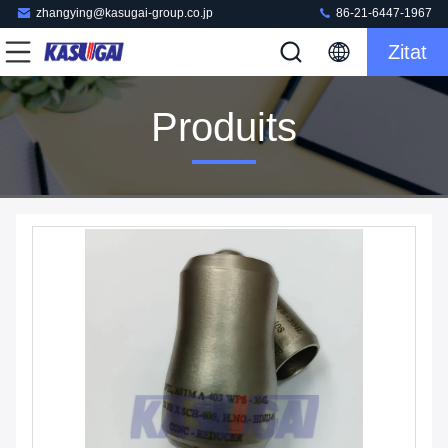
zhangying@kasugai-group.co.jp
86-21-6447-1967
Zitat
Produits