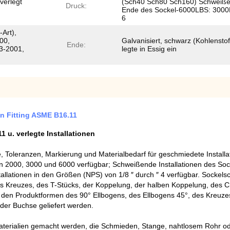
verlegt
(Sch40 Sch80 Sch160) Schweiße
Druck:
Ende des Sockel-6000LBS: 300
6
Art),
00,
Galvanisiert, schwarz (Kohlenstof
Ende:
3-2001,
legte in Essig ein
n Fitting ASME B16.11
u. verlegte Installationen
oleranzen, Markierung und Materialbedarf für geschmiedete Installat
ren 2000, 3000 und 6000 verfügbar; Schweißende Installationen des Soc
tallationen in den Größen (NPS) von 1/8 ″ durch ″ 4 verfügbar. Socke
s Kreuzes, des T-Stücks, der Koppelung, der halben Koppelung, des Ch
 den Produktformen des 90° Ellbogens, des Ellbogens 45°, des Kreuze
der Buchse geliefert werden.
aterialien gemacht werden, die Schmieden, Stange, nahtlosem Rohr o