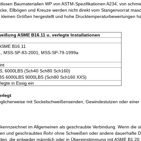
nahtlosen Baumaterialien WP von ASTM-Spezifikationen A234, von schm
ke, Ellbögen und Kreuze werden nicht direkt vom Stangenvorrat maschi
n kleinen Größen hergestellt und hohe Drucktemperaturbewertungen h
ißung ASME B16.11 u. verlegte Installationen
 ASME B16.11
, MSS-SP-83-2001, MSS-SP-79-1999a
int
S, 6000LBS (Sch40 Sch80 Sch160)
LBS 6000LBS 9000LBS (Sch80 Sch160 XXS)
legte in Essig ein
rlegt
möglicherweise mit Sockelschweißensenden, Gewindestutzen oder eine
ennzeichnet im Allgemeinen als geschraubte Verbindung. Wenn die sic
ionen und geschraubtes Rohr ohne Schweißen oder andere dauerhafte 
aden, die entweder männlich oder in Übereinstimmung mit ASME B1.20.