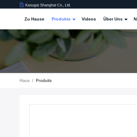
Kasugai Shanghai Co., Ltd.
Zu Hause
Produkte
Videos
Über Uns
N
Haus
/
Produits