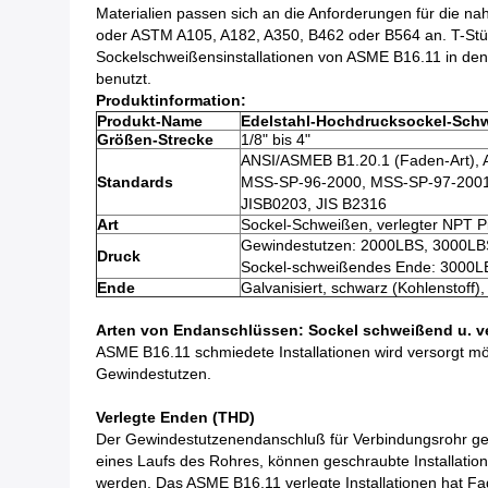
Materialien passen sich an die Anforderungen für die 
oder ASTM A105, A182, A350, B462 oder B564 an. T-Stüc
Sockelschweißensinstallationen von ASME B16.11 in de
benutzt.
Produktinformation:
Produkt-Name
Edelstahl-Hochdrucksockel-Schwe
Größen-Strecke
1/8" bis 4"
ANSI/ASMEB B1.20.1 (Faden-Art),
Standards
MSS-SP-96-2000, MSS-SP-97-2001
JISB0203, JIS B2316
Art
Sockel-Schweißen, verlegter NPT P
Gewindestutzen: 2000LBS, 3000LB
Druck
Sockel-schweißendes Ende: 3000
Ende
Galvanisiert, schwarz (Kohlenstoff), 
Arten von Endanschlüssen: Sockel schweißend u. ve
ASME B16.11 schmiedete Installationen wird versorgt 
Gewindestutzen.
Verlegte Enden (THD)
Der Gewindestutzenendanschluß für Verbindungsrohr gek
eines Laufs des Rohres, können geschraubte Installat
werden. Das ASME B16.11 verlegte Installationen hat F