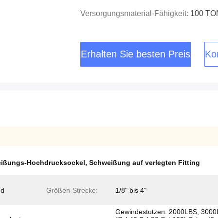
Versorgungsmaterial-Fähigkeit:
100 T
Erhalten Sie besten Preis
Kon
ißungs-Hochdrucksockel
,
Schweißung auf verlegten Fitting
nd
Größen-Strecke:
1/8" bis 4"
Gewindestutzen: 2000LBS, 3000