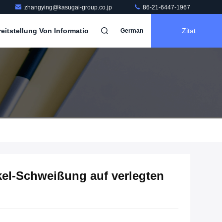
zhangying@kasugai-group.co.jp
86-21-6447-1967
itstellung Von Informatio
Zitat
German
el-Schweißung auf verlegten