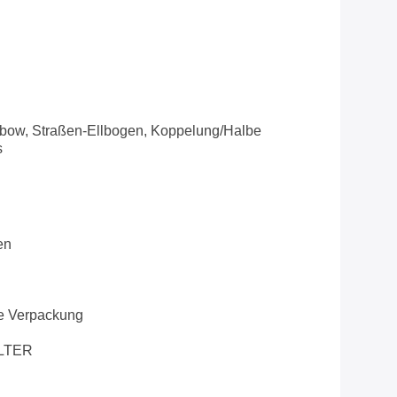
lbow, Straßen-Ellbogen, Koppelung/halbe
s
en
e Verpackung
LTER