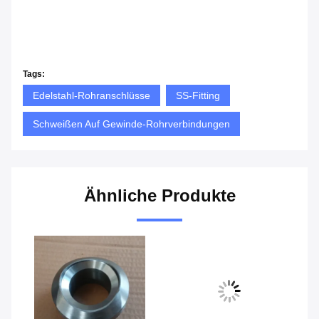
Tags:
Edelstahl-Rohranschlüsse
SS-Fitting
Schweißen Auf Gewinde-Rohrverbindungen
Ähnliche Produkte