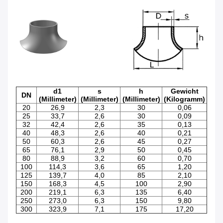
d1
s
h
Gewicht
DN
(Millimeter)
(Millimeter)
(Millimeter)
(Kilogramm)
20
26,9
2,3
30
0,06
25
33,7
2,6
30
0,09
32
42,4
2,6
35
0,13
40
48,3
2,6
40
0,21
50
60,3
2,6
45
0,27
65
76,1
2,9
50
0,45
80
88,9
3,2
60
0,70
100
114,3
3,6
65
1,20
125
139,7
4,0
85
2,10
150
168,3
4,5
100
2,90
200
219,1
6,3
135
6,40
250
273,0
6,3
150
9,80
300
323,9
7,1
175
17,20