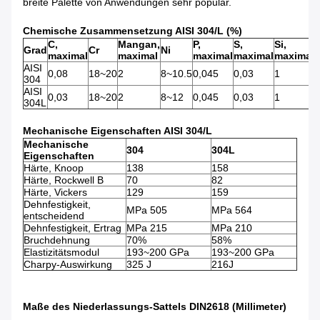
breite Palette von Anwendungen sehr populär.
Chemische Zusammensetzung AISI 304/L (%)
C,
Mangan,
P,
S,
Si,
Grad
Cr
Ni
maximal
maximal
maximal
maximal
maximal
AISI
0,08
18~20
2
8~10.5
0,045
0,03
1
304
AISI
0,03
18~20
2
8~12
0,045
0,03
1
304L
Mechanische Eigenschaften AISI 304/L
Mechanische
304
304L
Eigenschaften
Härte, Knoop
138
158
Härte, Rockwell B
70
82
Härte, Vickers
129
159
Dehnfestigkeit,
MPa 505
MPa 564
entscheidend
Dehnfestigkeit, Ertrag
MPa 215
MPa 210
Bruchdehnung
70%
58%
Elastizitätsmodul
193~200 GPa
193~200 GPa
Charpy-Auswirkung
325 J
216J
Maße des Niederlassungs-Sattels DIN2618 (Millimeter)