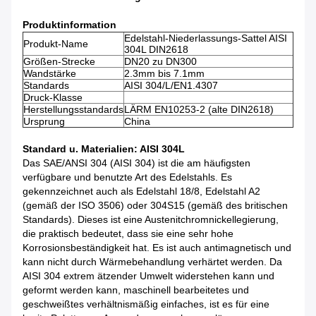
Produktinformation
Edelstahl-Niederlassungs-Sattel AISI
Produkt-Name
304L DIN2618
Größen-Strecke
DN20 zu DN300
Wandstärke
2.3mm bis 7.1mm
Standards
AISI 304/L/EN1.4307
Druck-Klasse
Herstellungsstandards
LÄRM EN10253-2 (alte DIN2618)
Ursprung
China
Standard u. Materialien: AISI 304L
Das SAE/ANSI 304 (AISI 304) ist die am häufigsten
verfügbare und benutzte Art des Edelstahls. Es
gekennzeichnet auch als Edelstahl 18/8, Edelstahl A2
(gemäß der ISO 3506) oder 304S15 (gemäß des britischen
Standards). Dieses ist eine Austenitchromnickellegierung,
die praktisch bedeutet, dass sie eine sehr hohe
Korrosionsbeständigkeit hat. Es ist auch antimagnetisch und
kann nicht durch Wärmebehandlung verhärtet werden. Da
AISI 304 extrem ätzender Umwelt widerstehen kann und
geformt werden kann, maschinell bearbeitetes und
geschweißtes verhältnismäßig einfaches, ist es für eine