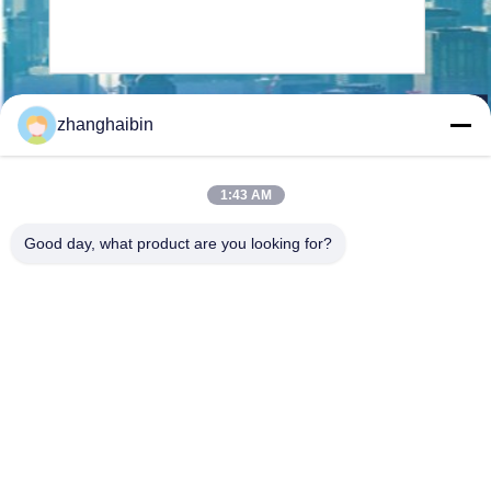
Senden Sie
zhanghaibin
1:43 AM
Good day, what product are you looking for?
Kasugai Shanghai Co., Ltd.
zhangying@kasugai-group.c
o.jp
86-21-6447-1967
Rm.8415, Gbd. A8, Nr. 808-
Hongqiao-Straße, Xuhui-Bez
irk, Shanghai 200030, Chia