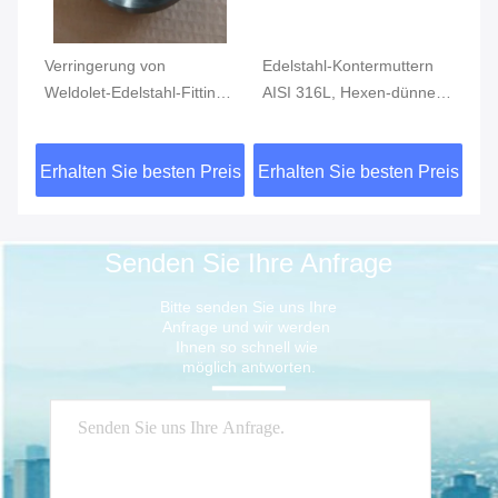
,
Verringerung von
Edelstahl-Kontermuttern
Ed
se
Weldolet-Edelstahl-Fitting
AISI 316L, Hexen-dünne
He
ASTM A403 MSS SP-97
Nüsse ISO 228-1
Ha
klassifizieren 150 300
AS
eis
Erhalten Sie besten Preis
Erhalten Sie besten Preis
Er
1000
Senden Sie Ihre Anfrage
Bitte senden Sie uns Ihre 
Anfrage und wir werden 
Ihnen so schnell wie 
möglich antworten.