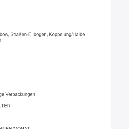
lbow, Straßen-Ellbogen, Koppelung/halbe
s
ige Verpackungen
LTER
ONNEN/MONAT