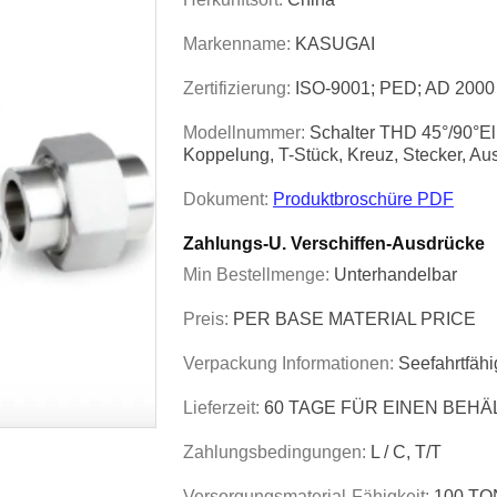
Markenname:
KASUGAI
Zertifizierung:
ISO-9001; PED; AD 2000
Modellnummer:
Schalter THD 45°/90°E
Koppelung, T-Stück, Kreuz, Stecker, Au
Dokument:
Produktbroschüre PDF
Zahlungs-U. Verschiffen-Ausdrücke
Min Bestellmenge:
Unterhandelbar
Preis:
PER BASE MATERIAL PRICE
Verpackung Informationen:
Seefahrtfäh
Lieferzeit:
60 TAGE FÜR EINEN BEHÄ
Zahlungsbedingungen:
L / C, T/T
Versorgungsmaterial-Fähigkeit:
100 T