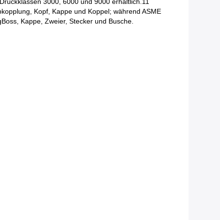
Druckklassen 3000, 6000 und 9000 erhältlich.11
albkopplung, Kopf, Kappe und Koppel; während ASME
gBoss, Kappe, Zweier, Stecker und Busche.