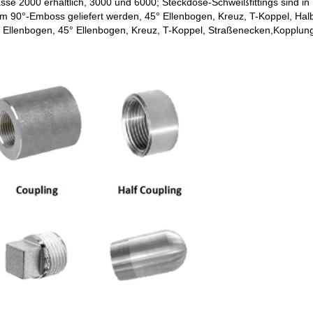
e 2000 erhältlich, 3000 und 6000; Steckdose-Schweißfittings sind in 
em 90°-Emboss geliefert werden, 45° Ellenbogen, Kreuz, T-Koppel, H
Ellenbogen, 45° Ellenbogen, Kreuz, T-Koppel, Straßenecken,Kopplun