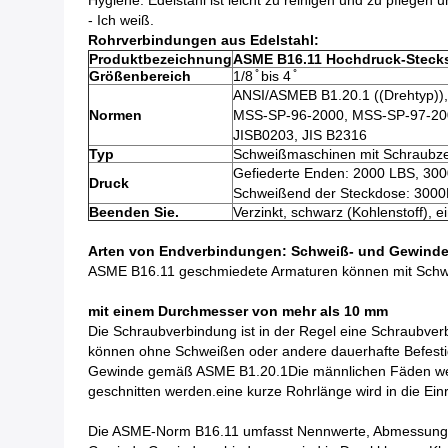
Hygiene: Edelstahl ist leicht zu reinigen und zu pflege
- Ich weiß.
Rohrverbindungen aus Edelstahl:
Produktbezeichnung
ASME B16.11 Hochdruck-Stecks
Größenbereich
1/8 ̊ bis 4 ̊
ANSI/ASMEB B1.20.1 ((Drehtyp))
Normen
MSS-SP-96-2000, MSS-SP-97-20
JISB0203, JIS B2316
Typ
Schweißmaschinen mit Schraubze
Gefiederte Enden: 2000 LBS, 30
Druck
Schweißend der Steckdose: 300
Beenden Sie.
Verzinkt, schwarz (Kohlenstoff), e
Arten von Endverbindungen: Schweiß- und Gewind
ASME B16.11 geschmiedete Armaturen können mit Schw
mit einem Durchmesser von mehr als 10 mm
Die Schraubverbindung ist in der Regel eine Schraubve
können ohne Schweißen oder andere dauerhafte Befesti
Gewinde gemäß ASME B1.20.1Die männlichen Fäden werden
geschnitten werden.eine kurze Rohrlänge wird in die E
Die ASME-Norm B16.11 umfasst Nennwerte, Abmessungen,