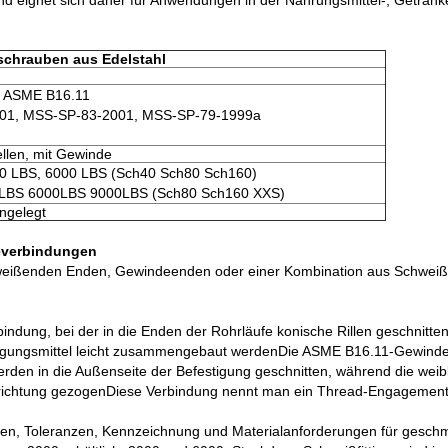
n und eignet sich daher für Anwendungen in der Nahrungsmittel-, Geträn
chrauben aus Edelstahl
, ASME B16.11
01, MSS-SP-83-2001, MSS-SP-79-1999a
llen, mit Gewinde
00 LBS, 6000 LBS (Sch40 Sch80 Sch160)
0LBS 6000LBS 9000LBS (Sch80 Sch160 XXS)
ingelegt
everbindungen
eißenden Enden, Gewindeenden oder einer Kombination aus Schweiß
rbindung, bei der in die Enden der Rohrläufe konische Rillen geschni
gungsmittel leicht zusammengebaut werdenDie ASME B16.11-Gewindefi
 in die Außenseite der Befestigung geschnitten, während die weibli
inrichtung gezogenDiese Verbindung nennt man ein Thread-Engagement
 Toleranzen, Kennzeichnung und Materialanforderungen für geschmie