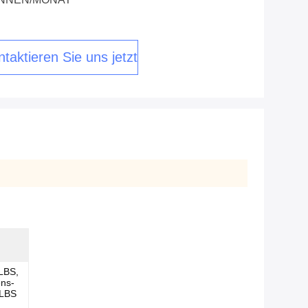
taktieren Sie uns jetzt
LBS,
ns-
0LBS