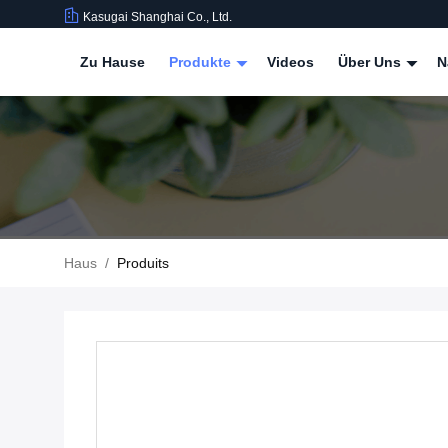
Kasugai Shanghai Co., Ltd.
Zu Hause
Produkte
Videos
Über Uns
N
Haus
/
Produits