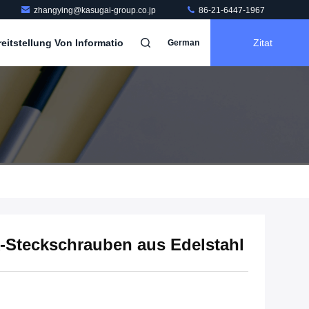
zhangying@kasugai-group.co.jp
86-21-6447-1967
itstellung Von Informatio
Zitat
German
Steckschrauben aus Edelstahl