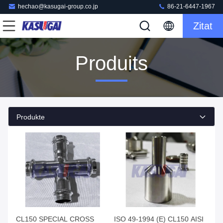
hechao@kasugai-group.co.jp
86-21-6447-1967
Zitat
Produits
Produkte
CL150 SPECIAL CROSS
ISO 49-1994 (E) CL150 AISI