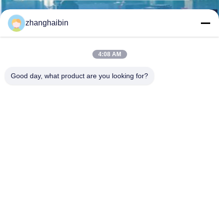
Senden Sie
zhanghaibin
4:08 AM
Good day, what product are you looking for?
Kasugai Shanghai Co., Ltd.
hechao@kasugai-group.co.j
p
86-21-6447-1967
Rm.8415, Gbd. A8, Nr. 808-
Hongqiao-Straße, Xuhui-Bez
irk, Shanghai 200030, Chia