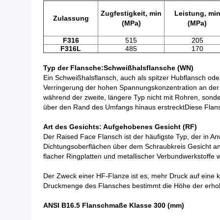
Zugfestigkeit, min
Leistung, mi
Zulassung
(MPa)
(MPa)
F316
515
205
F316L
485
170
Typ der Flansche
:Schweißhalsflansche (WN)
Ein Schweißhalsflansch, auch als spitzer Hubflansch ode
Verringerung der hohen Spannungskonzentration an der U
während der zweite, längere Typ nicht mit Rohren, sond
über den Rand des Umfangs hinaus erstrecktDiese Flans
Art des Gesichts: Aufgehobenes Gesicht (RF)
Der Raised Face Flansch ist der häufigste Typ, der in An
Dichtungsoberflächen über dem Schraubkreis Gesicht an
flacher Ringplatten und metallischer Verbundwerkstoffe
Der Zweck einer HF-Flanze ist es, mehr Druck auf eine k
Druckmenge des Flansches bestimmt die Höhe der erho
ANSI B16.5 Flanschmaße Klasse 300 (mm)