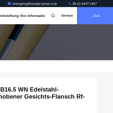
zhangying@kasugai-group.co.jp
86-21-6447-1967
itstellung Von Informatio
Zitat
German
B16.5 WN Edelstahl-
obener Gesichts-Flansch Rf-