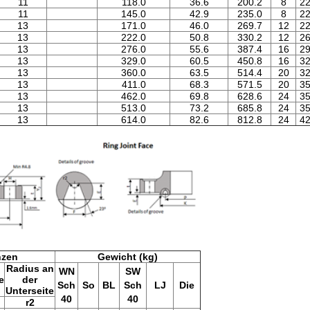
11
118.0
36.6
200.2
8
2
11
145.0
42.9
235.0
8
2
13
171.0
46.0
269.7
12
2
13
222.0
50.8
330.2
12
2
13
276.0
55.6
387.4
16
2
13
329.0
60.5
450.8
16
3
13
360.0
63.5
514.4
20
3
13
411.0
68.3
571.5
20
3
13
462.0
69.8
628.6
24
3
13
513.0
73.2
685.8
24
3
13
614.0
82.6
812.8
24
4
nzen
Gewicht (kg)
Radius an
WN
SW
e
der
Sch
So
BL
Sch
LJ
Die
Unterseite
40
40
r2