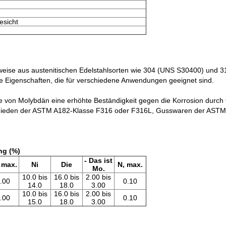
sicht
eise aus austenitischen Edelstahlsorten wie 304 (UNS S30400) und 31
 Eigenschaften, die für verschiedene Anwendungen geeignet sind.
e von Molybdän eine erhöhte Beständigkeit gegen die Korrosion dur
mieden der ASTM A182-Klasse F316 oder F316L, Gusswaren der ASTM
g (%)
- Das ist
 max.
Ni
Die
N, max.
Mo.
10.0 bis
16.0 bis
2.00 bis
.00
0.10
14.0
18.0
3.00
10.0 bis
16.0 bis
2.00 bis
.00
0.10
15.0
18.0
3.00