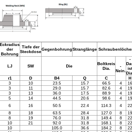
Eckradius
Tiefe der
der
Gegenbohrung
Stranglänge
Schraubenlöche
Steckdose
Bohrung
-
Boltkreis
Da
LJ
SW
Die
-
Dia.
is
Nein.
Dia
r1
D
B4
Q
C
H
3
10
23.5
15.7
66.5
4
1
3
11
29.0
15.7
82.6
4
1
3
13
36.0
17.5
88.9
4
1
5
14
44.5
20.6
98.6
4
1
6
16
50.5
22.4
114.3
4
2
8
18
63.5
28.4
127.0
8
1
8
19
76.0
31.8
149.4
8
2
10
21
92.0
31.8
168.1
8
2
10
105.0
36.6
184.2
8
2