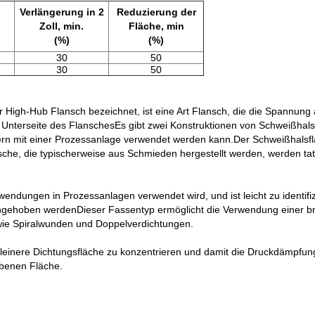
Verlängerung in 2
Reduzierung der
n
Zoll, min.
Fläche, min
(%)
(%)
30
50
30
50
r High-Hub Flansch bezeichnet, ist eine Art Flansch, die die Spannung 
nterseite des FlanschesEs gibt zwei Konstruktionen von Schweißhalsf
ern mit einer Prozessanlage verwendet werden kann.Der Schweißhalsfla
che, die typischerweise aus Schmieden hergestellt werden, werden ta
wendungen in Prozessanlagen verwendet wird, und ist leicht zu identifiz
gehoben werdenDieser Fassentyp ermöglicht die Verwendung einer bre
 wie Spiralwunden und Doppelverdichtungen.
leinere Dichtungsfläche zu konzentrieren und damit die Druckdämpfung
benen Fläche.