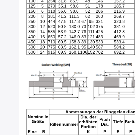
100
4
254
31.8
85.9
48
146
157.2
125
5
279
35.1
98.6
51
178
185.7
150
6
318
36.6
98.6
52
206
215.9
200
8
381
41.2
111.3
62
260
269.7
250
10
444
47.8
117.3
67
95
321
323.8
300
12
520
50.8
130.0
73
102
375
381.0
350
14
585
53.9
142.7
76
111
425
412.8
400
16
650
57.2
146.0
83
121
483
469.9
450
18
710
60.5
158.8
89
130
533
533.4
500
20
775
63.5
162.1
95
140
587
584.2
600
24
915
69.9
168.1
106
152
702
692.2
Abmessungen der Ringgelenkfla
Nominelle
Dia. der
Pitch
Größe
erhöhten
Tiefe
Breit
Rillennummer
Dia.
Portion
Eine
B
K
P
E
F