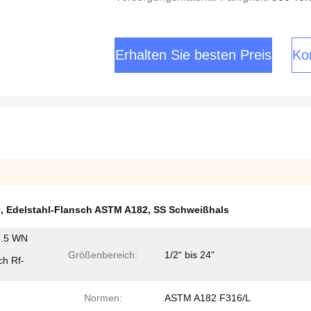
Erhalten Sie besten Preis
Kon
0
,
Edelstahl-Flansch ASTM A182
,
SS Schweißhals
6.5 WN
Größenbereich:
1/2“ bis 24"
ch Rf-
Normen:
ASTM A182 F316/L