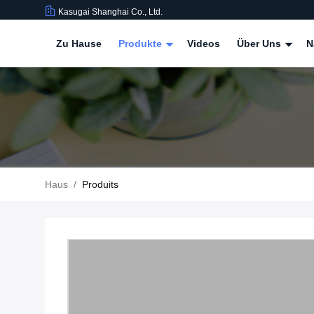
Kasugai Shanghai Co., Ltd.
Zu Hause
Produkte
Videos
Über Uns
N
Haus
/
Produits