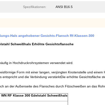
Spezifikationen:
ANSI B16.5
ßungs-Hals angehobener Gesichts-Flansch Rf-Klassen-300
lstahl Schweißhals Erhöhte Gesichtsflansche
e häufig in Hochdruckrohrsystemen verwendet wird.
reisförmige Form mit einer langen, verjüngten Knotenstelle und einem H
ntspricht und die Verbindung verstärktDie erhöhte Gesichtsfläche stel
auch an der Außenseite des Flansches durch Filzschweißen an das Ro
 WN RF Klasse 300 Edelstahl Schweißhals