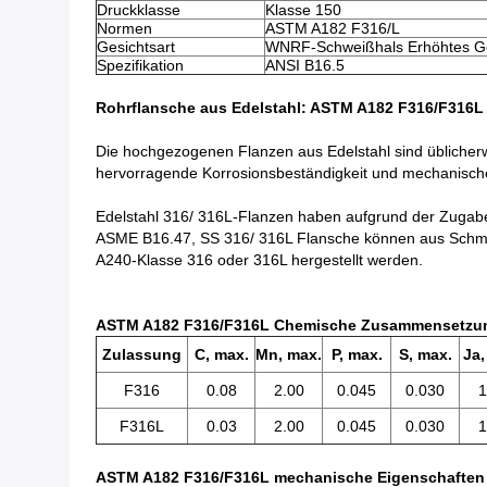
Druckklasse
Klasse 150
Normen
ASTM A182 F316/L
Gesichtsart
WNRF-Schweißhals Erhöhtes Ge
Spezifikation
ANSI B16.5
Rohrflansche aus Edelstahl: ASTM A182 F316/F316L
Die hochgezogenen Flanzen aus Edelstahl sind üblicherw
hervorragende Korrosionsbeständigkeit und mechanische
Edelstahl 316/ 316L-Flanzen haben aufgrund der Zugab
ASME B16.47, SS 316/ 316L Flansche können aus Sch
A240-Klasse 316 oder 316L hergestellt werden.
ASTM A182 F316/F316L Chemische Zusammensetzun
Zulassung
C, max.
Mn, max.
P, max.
S, max.
Ja,
F316
0.08
2.00
0.045
0.030
1
F316L
0.03
2.00
0.045
0.030
1
ASTM A182 F316/F316L mechanische Eigenschaften