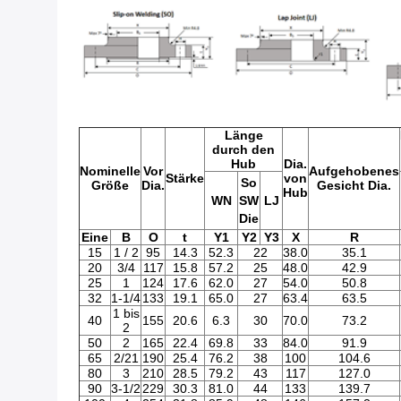
Länge
durch den
Hub
Dia.
Nominelle
Vor
Aufgehobenes
Stärke
von
So
Größe
Dia.
Gesicht Dia.
Hub
WN
SW
LJ
Die
Eine
B
O
t
Y1
Y2
Y3
X
R
15
1 / 2
95
14.3
52.3
22
38.0
35.1
20
3/4
117
15.8
57.2
25
48.0
42.9
25
1
124
17.6
62.0
27
54.0
50.8
32
1-1/4
133
19.1
65.0
27
63.4
63.5
1 bis
40
155
20.6
6.3
30
70.0
73.2
2
50
2
165
22.4
69.8
33
84.0
91.9
65
2/21
190
25.4
76.2
38
100
104.6
80
3
210
28.5
79.2
43
117
127.0
90
3-1/2
229
30.3
81.0
44
133
139.7