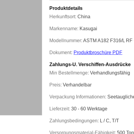
Produktdetails
Herkunftsort:
China
Markenname:
Kasugai
Modellnummer:
ASTM A182 F316/L RF
Dokument:
Produktbroschüre PDF
Zahlungs-U. Verschiffen-Ausdrücke
Min Bestellmenge:
Verhandlungsfähig
Preis:
Verhandelbar
Verpackung Informationen:
Seetauglich
Lieferzeit:
30 - 60 Werktage
Zahlungsbedingungen:
L / C, T/T
Versorgungsmaterial-Fähigkeit:
500 Ton