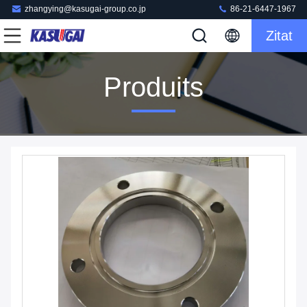
zhangying@kasugai-group.co.jp
86-21-6447-1967
Zitat
Produits