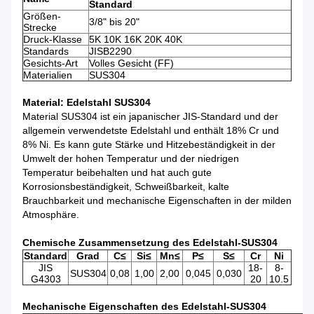
Standard
Größen-
3/8" bis 20"
Strecke
Druck-Klasse
5K 10K 16K 20K 40K
Standards
JISB2290
Gesichts-Art
Volles Gesicht (FF)
Materialien
SUS304
Material: Edelstahl SUS304
Material SUS304 ist ein japanischer JIS-Standard und der
allgemein verwendetste Edelstahl und enthält 18% Cr und
8% Ni. Es kann gute Stärke und Hitzebeständigkeit in der
Umwelt der hohen Temperatur und der niedrigen
Temperatur beibehalten und hat auch gute
Korrosionsbeständigkeit, Schweißbarkeit, kalte
Brauchbarkeit und mechanische Eigenschaften in der milden
Atmosphäre.
Chemische Zusammensetzung des Edelstahl-SUS304
Standard
Grad
C≤
Si≤
Mn≤
P≤
S≤
Cr
Ni
JIS
18-
8-
SUS304
0,08
1,00
2,00
0,045
0,030
G4303
20
10.5
Mechanische Eigenschaften des Edelstahl-SUS304