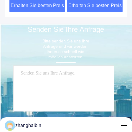
eis
Erhalten Sie besten Preis
Erhalten Sie besten Preis
Er
Senden Sie Ihre Anfrage
Bitte senden Sie uns Ihre 
Anfrage und wir werden 
Ihnen so schnell wie 
möglich antworten.
Senden Sie
zhanghaibin