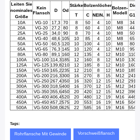
Leiten Sie
Stärke
Bolzenlöcher
Dich
Kein
Bolzen-
nominales
D
Od
Flansch
Modell
T
C
NEIN.
H
G1
G
Größe
10A
VG-10
17,3
70
8
50
4
10
M8
34
2
20A
VG-20
27,2
80
8
60
4
10
M8
44
3
25A
VG-25
34,0
90
8
70
4
10
M8
50
4
40A
VG-40
48,6
105
10
85
4
10
M8
65
5
50A
VG-50
60,5
120
10
100
4
10
M8
80
7
65A
VG-65
76,3
145
10
120
4
12
M10
95
8
80A
VG-80
89,1
160
12
135
4
12
M10
110
1
100A
VG-100
114,3
185
12
160
8
12
M10
130
1
125A
VG-125
139,8
210
12
185
8
12
M10
160
1
150A
VG-150
165,2
235
12
210
8
12
M10
185
1
200A
VG-200
216,3
300
16
270
8
15
M12
241
2
250A
VG-250
267,4
350
16
320
12
15
M12
291
2
300A
VG-300
318,5
400
16
370
12
15
M12
341
3
350A
VG-350
355,6
450
20
420
12
15
M12
396
3
400A
VG-400
406,4
520
20
480
12
19
M16
446
4
450A
VG-450
457,2
575
20
553
16
19
M16
504
4
500A
VG-500
508,0
625
22
585
16
19
M16
554
5
Tags:
Vorschweißflansch
Rohrflansche Mit Gewinde