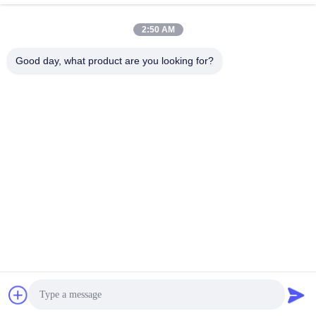
2:50 AM
Good day, what product are you looking for?
Kasugai Shanghai Co., Ltd.
zhangying@kasugai-group.c
o.jp
86-21-6447-1967
Rm.8415, Gbd. A8, Nr. 808-
Hongqiao-Straße, Xuhui-Bez
irk, Shanghai 200030, Chia
Gute Qualität Chinas Edelstahl-Rohr-Flansche Lieferant. Copyright-© 2026
Kasugai Shanghai Co., Ltd. . Alle Rechte vorbehalten.