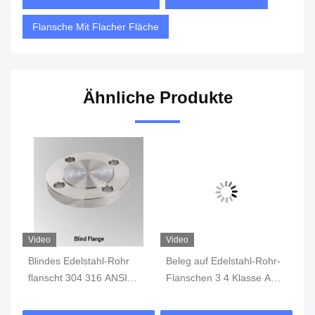
Flansche Mit Flacher Fläche
Ähnliche Produkte
Video
Video
Vi
Blindes Edelstahl-Rohr
Beleg auf Edelstahl-Rohr-
AN
TM
flanscht 304 316 ANSI
Flanschen 3 4 Klasse ANSI
Ed
B16.5 Querstations-ASTM
B16.5 150 bis 1500
La
A182 ASME