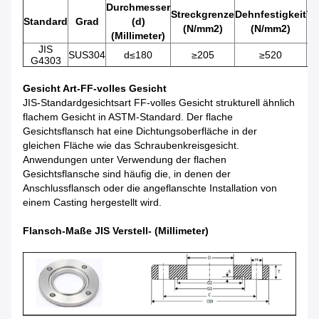
Durchmesser
Streckgrenze
Dehnfestigkeit
Ve
Standard
Grad
(d)
(N/mm2)
(N/mm2)
(Millimeter)
JIS
SUS304
d≤180
≥205
≥520
G4303
Gesicht Art-FF-volles Gesicht
JIS-Standardgesichtsart FF-volles Gesicht strukturell ähnlich
flachem Gesicht in ASTM-Standard. Der flache
Gesichtsflansch hat eine Dichtungsoberfläche in der
gleichen Fläche wie das Schraubenkreisgesicht.
Anwendungen unter Verwendung der flachen
Gesichtsflansche sind häufig die, in denen der
Anschlussflansch oder die angeflanschte Installation von
einem Casting hergestellt wird.
Flansch-Maße JIS Verstell- (Millimeter)