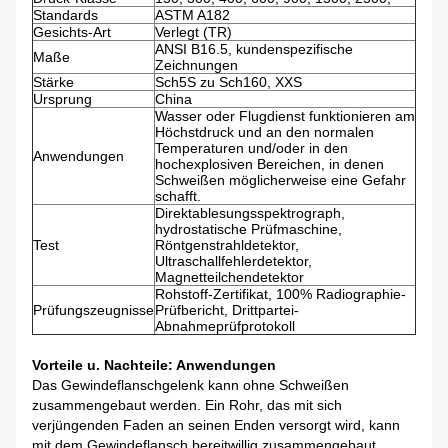
Standards
ASTM A182
Gesichts-Art
Verlegt (TR)
ANSI B16.5, kundenspezifische
Maße
Zeichnungen
Stärke
Sch5S zu Sch160, XXS
Ursprung
China
Wasser oder Flugdienst funktionieren am
Höchstdruck und an den normalen
Temperaturen und/oder in den
Anwendungen
hochexplosiven Bereichen, in denen
Schweißen möglicherweise eine Gefahr
schafft.
Direktablesungsspektrograph,
hydrostatische Prüfmaschine,
Test
Röntgenstrahldetektor,
Ultraschallfehlerdetektor,
Magnetteilchendetektor
Rohstoff-Zertifikat, 100% Radiographie-
Prüfungszeugnisse
Prüfbericht, Drittpartei-
Abnahmeprüfprotokoll
Vorteile u. Nachteile: Anwendungen
Das Gewindeflanschgelenk kann ohne Schweißen
zusammengebaut werden. Ein Rohr, das mit sich
verjüngenden Faden an seinen Enden versorgt wird, kann
mit dem Gewindeflansch bereitwillig zusammengebaut