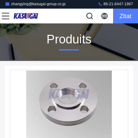
zhangying@kasugai-group.co.jp
86-21-6447-1967
Zitat
Produits