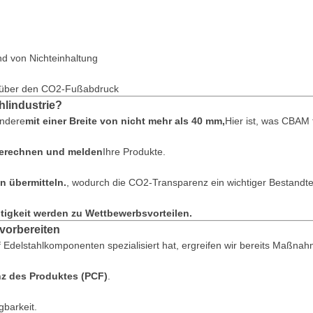
d von Nichteinhaltung
ng über den CO2-Fußabdruck
hlindustrie?
ondere
mit einer Breite von nicht mehr als 40 mm,
Hier ist, was CBAM 
berechnen und melden
Ihre Produkte.
n übermitteln.
, wodurch die CO2-Transparenz ein wichtiger Bestandte
ltigkeit werden zu Wettbewerbsvorteilen.
vorbereiten
f Edelstahlkomponenten spezialisiert hat, ergreifen wir bereits Maßna
z des Produktes (PCF)
.
gbarkeit.