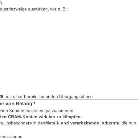
)
.
dustriezweige auswirken, wie z. B.:
26
, mit einer bereits laufenden Übergangsphase.
rer von Belang?
schen Kunden fasste es gut zusammen:
 den CBAM-Kosten wirklich zu kämpfen.
re, insbesondere in den
Metall- und verarbeitende Industrie
, die nun 
femissionen