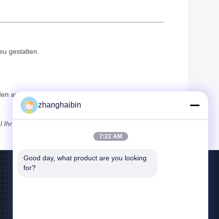
u gestalten.
den aufrechtzuerhalten.
zhanghaibin
l Ihr Unternehmen in einer kohlenstoffarmen Zukunft
7:22 AM
Good day, what product are you looking 
for?
Treten Sie Mit Uns In Verbindung
zhangying@kasugai-group.co.jp