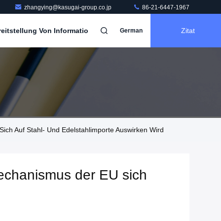
zhangying@kasugai-group.co.jp
86-21-6447-1967
itstellung Von Informatio
Zitat
German
ch Auf Stahl- Und Edelstahlimporte Auswirken Wird
echanismus der EU sich